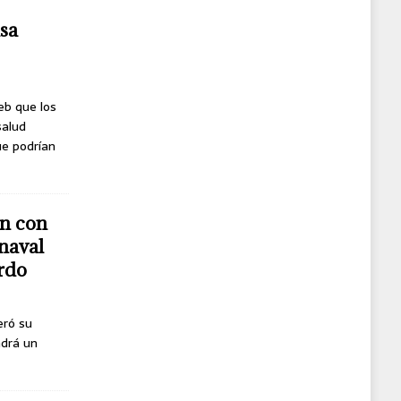
usa
eb que los
salud
ue podrían
n con
naval
erdo
eró su
ndrá un