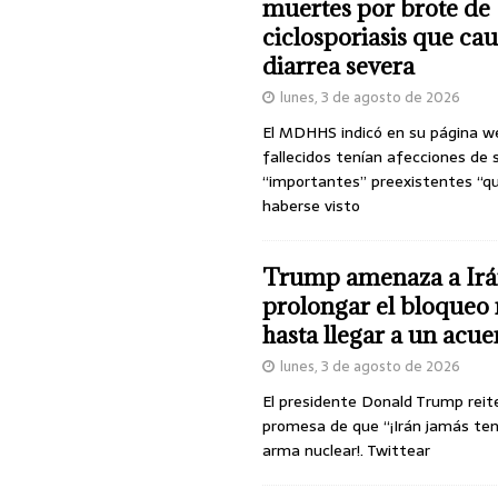
muertes por brote de
ciclosporiasis que ca
diarrea severa
lunes, 3 de agosto de 2026
El MDHHS indicó en su página w
fallecidos tenían afecciones de 
“importantes” preexistentes “q
haberse visto
Trump amenaza a Irá
prolongar el bloqueo 
hasta llegar a un acu
lunes, 3 de agosto de 2026
El presidente Donald Trump reit
promesa de que “¡Irán jamás te
arma nuclear!. Twittear