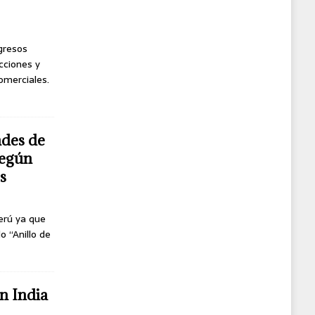
ngresos
cciones y
omerciales.
ndes de
según
s
erú ya que
o “Anillo de
n India