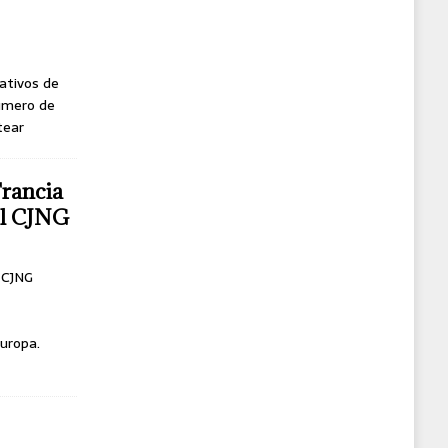
ativos de
úmero de
tear
Francia
del CJNG
l CJNG
uropa.