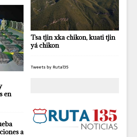
Tsa tjin xka chikon, kuati tjin
yá chikon
Tweets by Ruta135
y
s en
ueba
ciones a