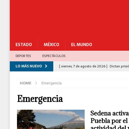
ESTADO
MÉXICO
EL MUNDO
DEPORTES
ESPECTÁCULOS
LO MÁS NUEVO
[ viernes, 7 de agosto de 2026 ]
Dictan prisi
[ viernes, 7 de agosto de 2026 ]
Senado de E
HOME
Emergencia
[ jueves, 6 de agosto de 2026 ]
Sismo de 5.3
MUNDO
Emergencia
[ jueves, 6 de agosto de 2026 ]
EEUU adviert
Sedena activa
[ viernes, 7 de agosto de 2026 ]
México deco
Puebla por el
C-5
actividad del