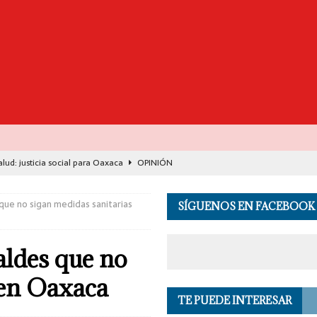
lud: justicia social para Oaxaca
OPINIÓN
de España y Francia desarticulan célula del CJNG
EL MUNDO
que no sigan medidas sanitarias
SÍGUENOS EN FACEBOOK
n cuatro centros clandestinos de procesamiento de combustible
aldes que no
pulsa la inclusión y acompaña proyectos estratégicos para el desarrollo
 en Oaxaca
TE PUEDE INTERESAR
de Seguridad se suma a investigación por asesinato en vivo del influencer