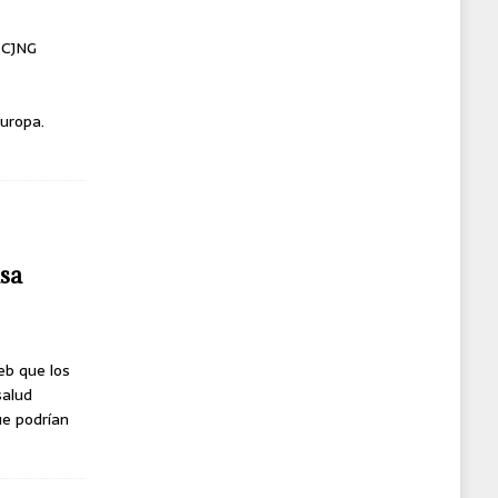
l CJNG
uropa.
usa
eb que los
salud
ue podrían