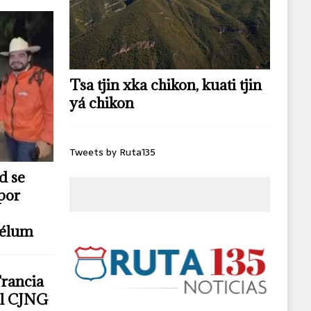
Tsa tjin xka chikon, kuati tjin
yá chikon
Tweets by Ruta135
d se
por
télum
Francia
del CJNG