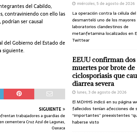
miércoles, 5 de agosto de 2026
integrantes del Cabildo,
, contraviniendo con ello las
La operación contra la célula de
desmanteló uno de los mayores
, podrían ser causal
laboratorios clandestinos de
metanfetamina localizados en E
Twittear
al del Gobierno del Estado de
a siguiente.
EEUU confirman dos
muertes por brote de
ciclosporiasis que ca
diarrea severa
lunes, 3 de agosto de 2026
El MDHHS indicó en su página w
fallecidos tenían afecciones de 
SIGUIENTE
“importantes” preexistentes “q
nfrentan trabajadores a guardias de
en cementera Cruz Azul de Lagunas,
haberse visto
Oaxaca