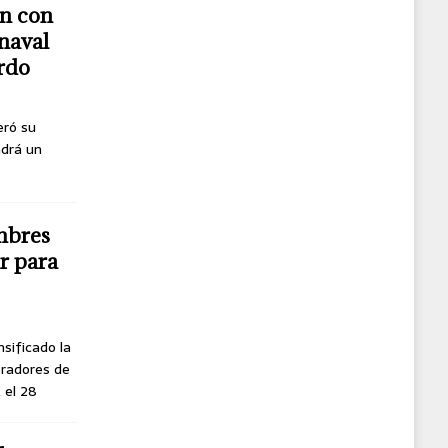
n con
naval
erdo
eró su
ndrá un
mbres
r para
nsificado la
oradores de
, el 28