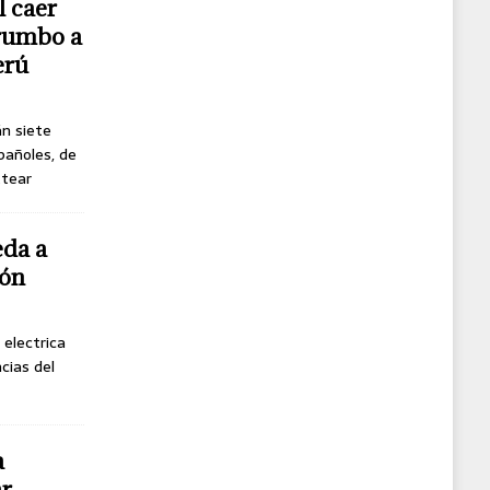
l caer
 rumbo a
erú
án siete
pañoles, de
ttear
eda a
gón
 electrica
cias del
a
r