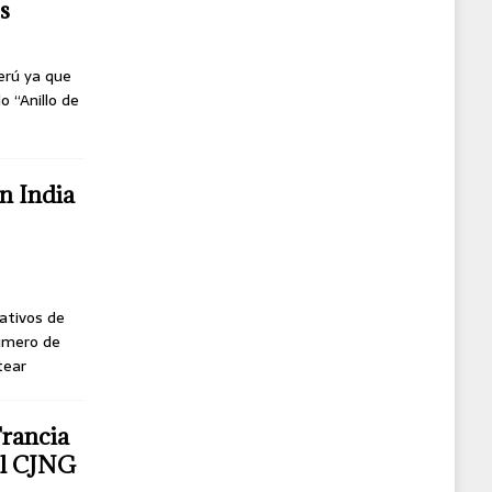
s
erú ya que
o “Anillo de
n India
ativos de
úmero de
tear
Francia
del CJNG