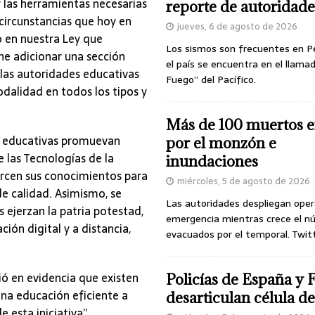
las herramientas necesarias
reporte de autoridade
 circunstancias que hoy en
jueves, 6 de agosto de 2026
do en nuestra Ley que
Los sismos son frecuentes en P
one adicionar una sección
el país se encuentra en el llamad
las autoridades educativas
Fuego” del Pacífico.
dalidad en todos los tipos y
Más de 100 muertos e
s educativas promuevan
por el monzón e
 las Tecnologías de la
inundaciones
ercen sus conocimientos para
miércoles, 5 de agosto de 2026
de calidad. Asimismo, se
Las autoridades despliegan oper
 ejerzan la patria potestad,
emergencia mientras crece el n
ción digital y a distancia,
evacuados por el temporal. Twit
ó en evidencia que existen
Policías de España y 
na educación eficiente a
desarticulan célula 
e esta iniciativa”.