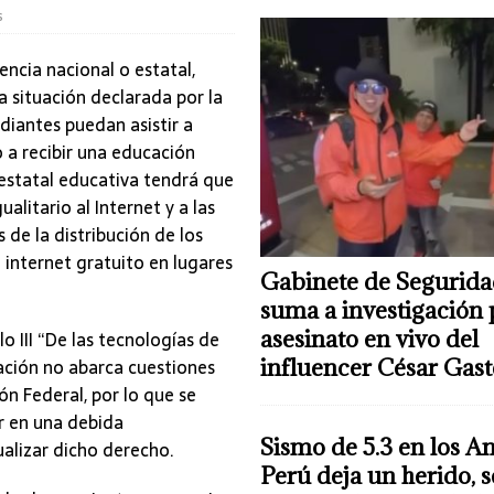
s
encia nacional o estatal,
a situación declarada por la
diantes puedan asistir a
 a recibir una educación
d estatal educativa tendrá que
alitario al Internet y a las
de la distribución de los
 internet gratuito en lugares
Gabinete de Segurida
suma a investigación 
asesinato en vivo del
o III “De las tecnologías de
ación no abarca cuestiones
influencer César Gas
n Federal, por lo que se
r en una debida
Sismo de 5.3 en los A
ualizar dicho derecho.
Perú deja un herido, 