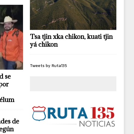
Tsa tjin xka chikon, kuati tjin
yá chikon
Tweets by Ruta135
d se
por
télum
ndes de
según