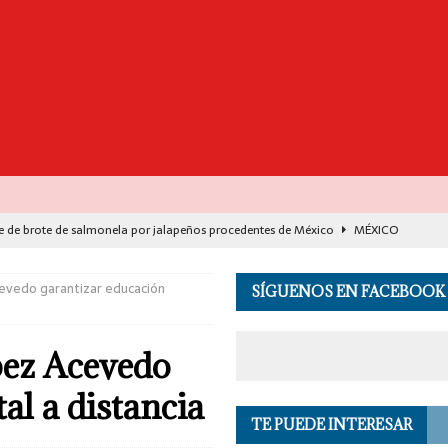
e de brote de salmonela por jalapeños procedentes de México
MÉXICO
destaca avance histórico para miles de familias con el programa Vivienda
evedo garantizar educación
SÍGUENOS EN FACEBOOK
00 muertos en India por el monzón e inundaciones
EL MUNDO
pez Acevedo
de Seguridad se suma a investigación por asesinato en vivo del influencer
al a distancia
TE PUEDE INTERESAR
 en los Andes de Perú deja un herido, según reporte de autoridades
EL