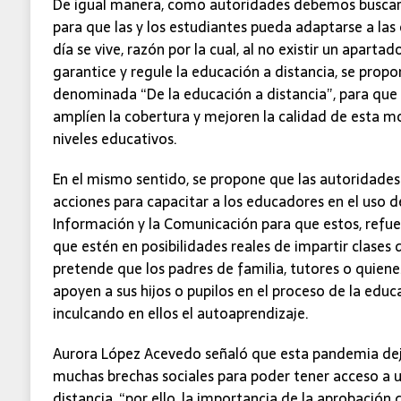
De igual manera, como autoridades debemos buscar 
para que las y los estudiantes pueda adaptarse a las
día se vive, razón por la cual, al no existir un aparta
garantice y regule la educación a distancia, se prop
denominada “De la educación a distancia”, para que 
amplíen la cobertura y mejoren la calidad de esta mo
niveles educativos.
En el mismo sentido, se propone que las autoridade
acciones para capacitar a los educadores en el uso de
Información y la Comunicación para que estos, refu
que estén en posibilidades reales de impartir clases 
pretende que los padres de familia, tutores o quienes
apoyen a sus hijos o pupilos en el proceso de la educa
inculcando en ellos el autoaprendizaje.
Aurora López Acevedo señaló que esta pandemia dej
muchas brechas sociales para poder tener acceso a u
distancia, “por ello, la importancia de la aprobación d