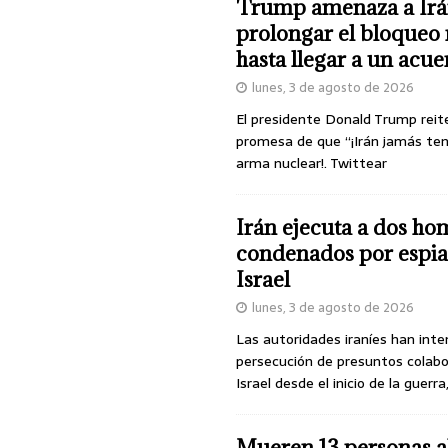
Trump amenaza a Irá
prolongar el bloqueo 
hasta llegar a un acu
lunes, 3 de agosto de 2026
El presidente Donald Trump reit
promesa de que “¡Irán jamás te
arma nuclear!. Twittear
Irán ejecuta a dos ho
condenados por espia
Israel
lunes, 3 de agosto de 2026
Las autoridades iraníes han inte
persecución de presuntos colab
Israel desde el inicio de la guerra
Mueren 13 personas a