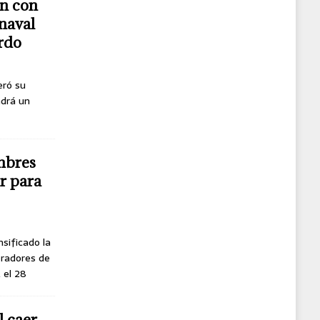
n con
naval
erdo
eró su
ndrá un
mbres
r para
nsificado la
oradores de
, el 28
l caer