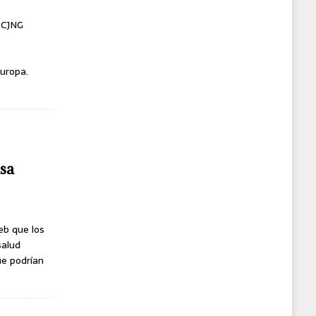
l CJNG
uropa.
usa
eb que los
salud
ue podrían