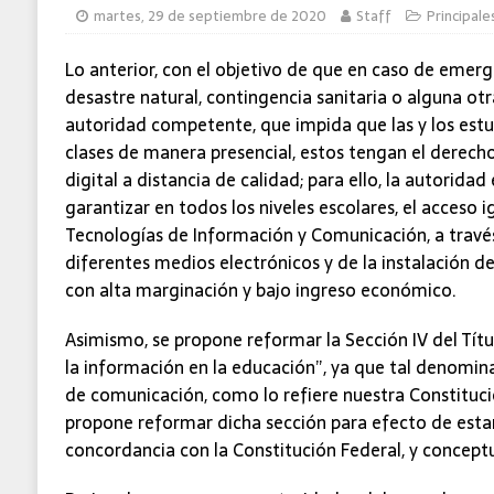
martes, 29 de septiembre de 2020
Staff
Principale
MUNDO
Lo anterior, con el objetivo de que en caso de emerg
desastre natural, contingencia sanitaria o alguna otr
autoridad competente, que impida que las y los estu
clases de manera presencial, estos tengan el derecho
digital a distancia de calidad; para ello, la autorida
garantizar en todos los niveles escolares, el acceso igu
Tecnologías de Información y Comunicación, a través 
diferentes medios electrónicos y de la instalación de
con alta marginación y bajo ingreso económico.
Asimismo, se propone reformar la Sección IV del Títul
la información en la educación”, ya que tal denomin
de comunicación, como lo refiere nuestra Constitució
propone reformar dicha sección para efecto de esta
concordancia con la Constitución Federal, y concept