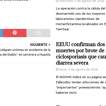
miércoles, 5 de agosto de 2026
La operación contra la célula de
desmanteló uno de los mayores
laboratorios clandestinos de
metanfetamina localizados en E
Twittear
EEUU confirman dos
SIGUIENTE
Cuilápam víctimas en accidente de la
muertes por brote de
a del Diablo” en carretera a Huautla
ciclosporiasis que ca
diarrea severa
lunes, 3 de agosto de 2026
El MDHHS indicó en su página w
fallecidos tenían afecciones de 
“importantes” preexistentes “q
haberse visto