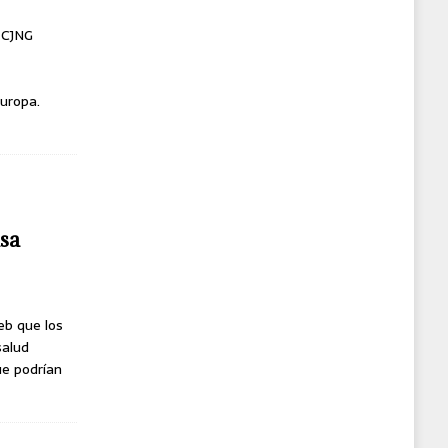
l CJNG
uropa.
usa
eb que los
salud
ue podrían