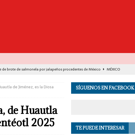
e de brote de salmonela por jalapeños procedentes de México
MÉXICO
destaca avance histórico para miles de familias con el programa Vivienda
uautla de Jiménez, es la Diosa
SÍGUENOS EN FACEBOOK
00 muertos en India por el monzón e inundaciones
EL MUNDO
a, de Huautla
de Seguridad se suma a investigación por asesinato en vivo del influencer
entéotl 2025
TE PUEDE INTERESAR
 en los Andes de Perú deja un herido, según reporte de autoridades
EL