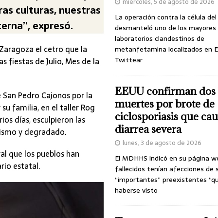
miércoles, 5 de agosto de 2026
ras culturas, nuestras
La operación contra la célula de
erna”, expresó.
desmanteló uno de los mayores
laboratorios clandestinos de
Zaragoza el cetro que la
metanfetamina localizados en E
Twittear
s fiestas de Julio, Mes de la
EEUU confirman dos
 San Pedro Cajonos por la
muertes por brote de
u familia, en el taller Rog
ciclosporiasis que ca
ios días, esculpieron las
diarrea severa
llismo y degradado.
lunes, 3 de agosto de 2026
ral que los pueblos han
El MDHHS indicó en su página w
io estatal.
fallecidos tenían afecciones de 
“importantes” preexistentes “q
haberse visto