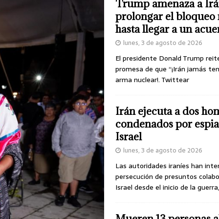
Trump amenaza a Irá
prolongar el bloqueo 
hasta llegar a un acu
lunes, 3 de agosto de 2026
El presidente Donald Trump reit
promesa de que “¡Irán jamás te
arma nuclear!. Twittear
Irán ejecuta a dos ho
condenados por espia
Israel
lunes, 3 de agosto de 2026
Las autoridades iraníes han inte
persecución de presuntos colab
Israel desde el inicio de la guerra
Mueren 13 personas a