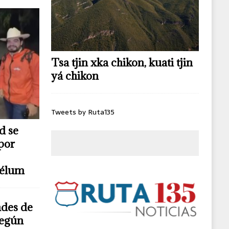
Tsa tjin xka chikon, kuati tjin
yá chikon
Tweets by Ruta135
d se
por
télum
ndes de
según