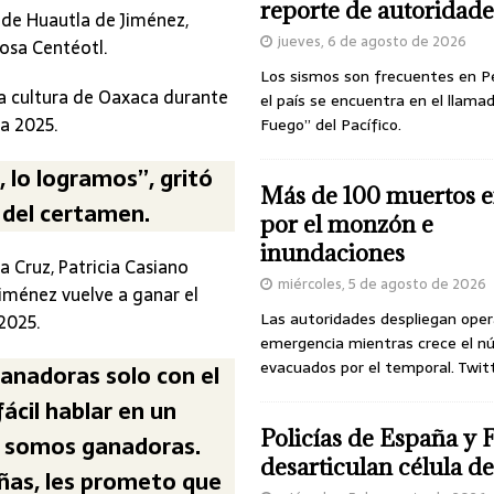
reporte de autoridade
 de Huautla de Jiménez,
jueves, 6 de agosto de 2026
osa Centéotl.
Los sismos son frecuentes en P
la cultura de Oaxaca durante
el país se encuentra en el llamad
za 2025.
Fuego” del Pacífico.
 lo logramos”, gritó
Más de 100 muertos e
 del certamen.
por el monzón e
inundaciones
 Cruz, Patricia Casiano
miércoles, 5 de agosto de 2026
iménez vuelve a ganar el
Las autoridades despliegan oper
2025.
emergencia mientras crece el n
evacuados por el temporal. Twit
ganadoras solo con el
ácil hablar en un
Policías de España y 
s somos ganadoras.
desarticulan célula 
ñas, les prometo que