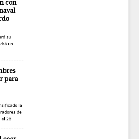
n con
naval
erdo
eró su
ndrá un
mbres
r para
nsificado la
oradores de
, el 28
l caer