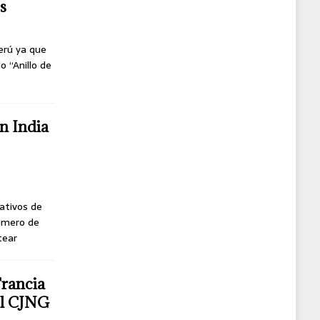
s
erú ya que
o “Anillo de
n India
ativos de
úmero de
tear
Francia
del CJNG