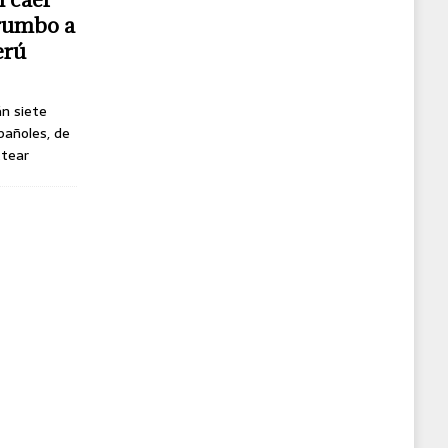
 rumbo a
erú
án siete
pañoles, de
ttear