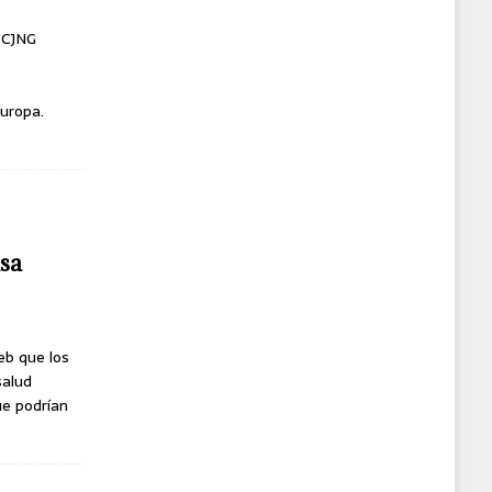
l CJNG
uropa.
usa
eb que los
salud
ue podrían