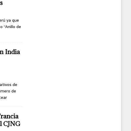
s
erú ya que
o “Anillo de
n India
ativos de
úmero de
tear
Francia
del CJNG