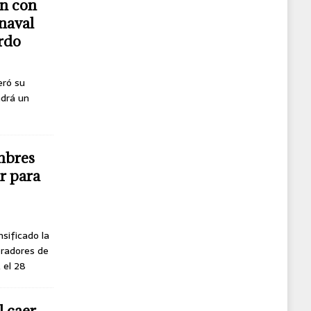
n con
naval
erdo
eró su
ndrá un
mbres
r para
nsificado la
oradores de
, el 28
l caer