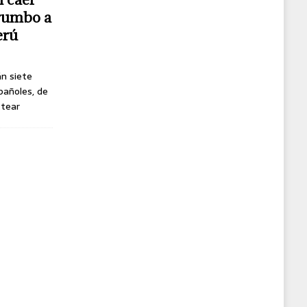
 rumbo a
erú
án siete
pañoles, de
ttear