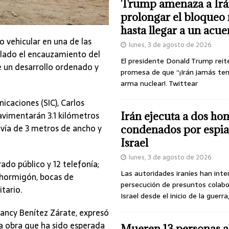
Trump amenaza a Irá
prolongar el bloqueo 
hasta llegar a un acu
 vehicular en una de las
lunes, 3 de agosto de 2026
plado el encauzamiento del
El presidente Donald Trump reit
de un desarrollo ordenado y
promesa de que “¡Irán jamás te
arma nuclear!. Twittear
nicaciones (SIC), Carlos
avimentarán 3.1 kilómetros
Irán ejecuta a dos ho
lovía de 3 metros de ancho y
condenados por espia
Israel
lunes, 3 de agosto de 2026
ado público y 12 telefonía;
Las autoridades iraníes han inte
e hormigón, bocas de
persecución de presuntos colab
tario.
Israel desde el inicio de la guerra
ancy Benítez Zárate, expresó
a obra que ha sido esperada
Mueren 13 personas a