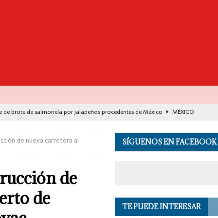
e de brote de salmonela por jalapeños procedentes de México
MÉXICO
destaca avance histórico para miles de familias con el programa Vivienda
ucción de nueva carretera al
SÍGUENOS EN FACEBOOK
00 muertos en India por el monzón e inundaciones
EL MUNDO
trucción de
de Seguridad se suma a investigación por asesinato en vivo del influencer
erto de
TE PUEDE INTERESAR
 en los Andes de Perú deja un herido, según reporte de autoridades
EL
oyac