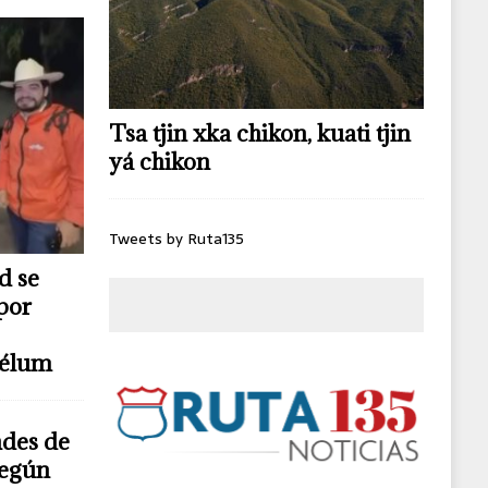
Tsa tjin xka chikon, kuati tjin
yá chikon
Tweets by Ruta135
d se
por
télum
ndes de
según