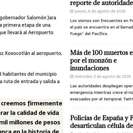
reporte de autoridade
jueves, 6 de agosto de 2026
 gobernador Salomón Jara
Los sismos son frecuentes en P
 la primera etapa de una
el país se encuentra en el llamad
ue llevará al Aeropuerto
Fuego” del Pacífico.
Más de 100 muertos e
ruz Xoxocotlán al aeropuerto,
por el monzón e
inundaciones
 habitantes del municipio
miércoles, 5 de agosto de 2026
 ruta de entrada y salida a
Las autoridades despliegan oper
emergencia mientras crece el n
evacuados por el temporal. Twit
ón creemos firmemente
rar la calidad de vida
Policías de España y 
mil millones de pesos
desarticulan célula 
nca en la historia de