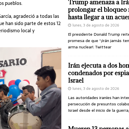
Trump amenaza a Irá
os pueblos.
prolongar el bloqueo 
arcía, agradeció a todas las
hasta llegar a un acu
ue han sido parte de estos 12
lunes, 3 de agosto de 2026
riodismo local y
El presidente Donald Trump reit
promesa de que “¡Irán jamás te
arma nuclear!. Twittear
Irán ejecuta a dos ho
condenados por espia
Israel
lunes, 3 de agosto de 2026
Las autoridades iraníes han inte
persecución de presuntos colab
Israel desde el inicio de la guerra
Mueren 13 personas a