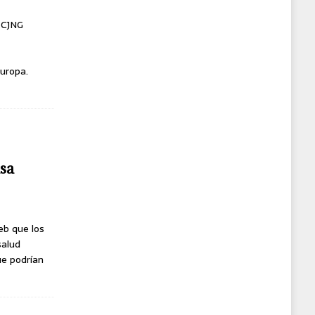
l CJNG
uropa.
usa
eb que los
salud
ue podrían