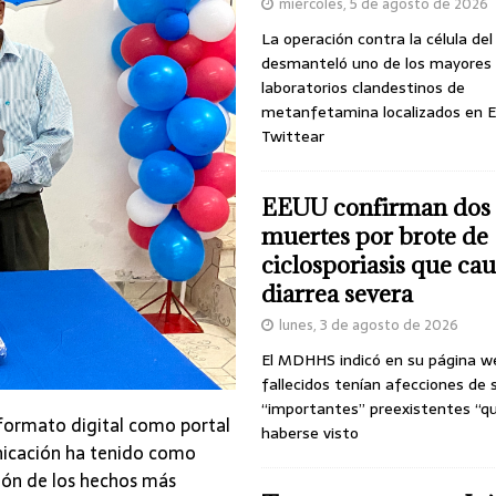
miércoles, 5 de agosto de 2026
La operación contra la célula de
desmanteló uno de los mayores
laboratorios clandestinos de
metanfetamina localizados en E
Twittear
EEUU confirman dos
muertes por brote de
ciclosporiasis que ca
diarrea severa
lunes, 3 de agosto de 2026
El MDHHS indicó en su página w
fallecidos tenían afecciones de 
“importantes” preexistentes “q
formato digital como portal
haberse visto
nicación ha tenido como
gión de los hechos más