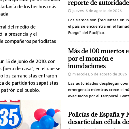
reporte de autoridade
udadanía de los hechos más
jueves, 6 de agosto de 2026
ñada.
Los sismos son frecuentes en P
eral del medio de
el país se encuentra en el llamad
Fuego” del Pacífico.
 la presencia y el
de compañeros periodistas
Más de 100 muertos e
por el monzón e
n 15 de junio de 2010, con
inundaciones
 fuera de casa”, en el que se
miércoles, 5 de agosto de 2026
o los carrancistas entraron
a de partidarios zapatistas
Las autoridades despliegan oper
o patrón del pueblo.
emergencia mientras crece el n
evacuados por el temporal. Twit
Policías de España y 
desarticulan célula 