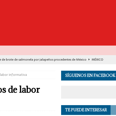
e de brote de salmonela por jalapeños procedentes de México
MÉXICO
destaca avance histórico para miles de familias con el programa Vivienda
labor informativa
SÍGUENOS EN FACEBOOK
00 muertos en India por el monzón e inundaciones
EL MUNDO
s de labor
de Seguridad se suma a investigación por asesinato en vivo del influencer
TE PUEDE INTERESAR
 en los Andes de Perú deja un herido, según reporte de autoridades
EL