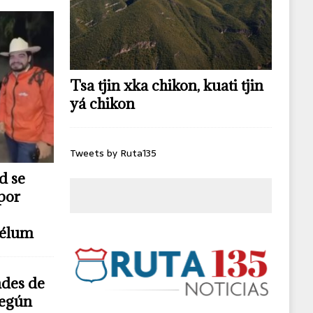
Tsa tjin xka chikon, kuati tjin
yá chikon
Tweets by Ruta135
d se
por
télum
ndes de
según