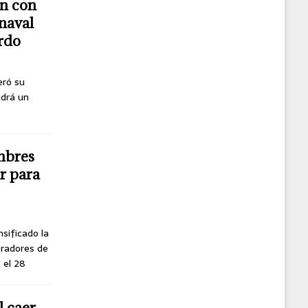
n con
naval
erdo
eró su
ndrá un
mbres
r para
nsificado la
oradores de
, el 28
l caer