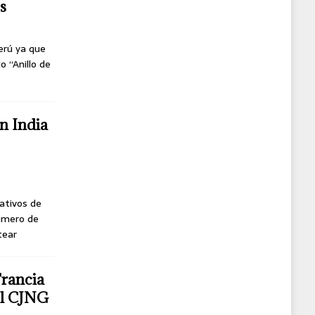
s
erú ya que
o “Anillo de
n India
ativos de
úmero de
tear
Francia
del CJNG