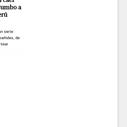
 rumbo a
erú
án siete
pañoles, de
ttear