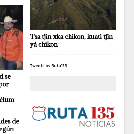
Tsa tjin xka chikon, kuati tjin
yá chikon
Tweets by Ruta135
d se
por
télum
ndes de
según