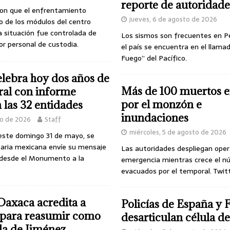
reporte de autoridade
ron que el enfrentamiento
jueves, 6 de agosto de 2026
o de los módulos del centro
la situación fue controlada de
Los sismos son frecuentes en P
r personal de custodia.
el país se encuentra en el llamad
Fuego” del Pacífico.
lebra hoy dos años de
Más de 100 muertos e
oral con informe
por el monzón e
 las 32 entidades
inundaciones
yo de 2026
Staff
miércoles, 5 de agosto de 2026
 este domingo 31 de mayo, se
aria mexicana envíe su mensaje
Las autoridades despliegan oper
 desde el Monumento a la
emergencia mientras crece el n
evacuados por el temporal. Twit
Oaxaca acredita a
Policías de España y 
 para reasumir como
desarticulan célula 
la de Jiménez