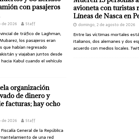
camión con pasajeros
avioneta con turistas
Líneas de Nasca en P
o de 2026
Staff
domingo, 2 de agosto de 2026
ovincial de tráfico de Laghman,
Entre las víctimas mortales est
Mubarez, los pasajeros eran
italianos, dos alemanes y dos es
s que habían regresado
acuerdo con medios locales. Twi
kistán y viajaban juntos desde
r hacia Kabul cuando el vehículo
la organización
avado de dinero y
de facturas; hay ocho
o de 2026
Staff
Fiscalía General de la República
smantelamiento de una red