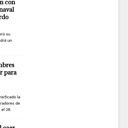
n con
naval
erdo
eró su
ndrá un
mbres
r para
nsificado la
oradores de
, el 28
l caer