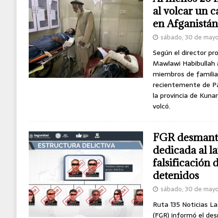
al volcar un 
en Afganistán
sábado, 30 de may
Según el director pr
Mawlawi Habibullah 
miembros de familia
recientemente de Pa
la provincia de Kuna
volcó.
FGR desmante
dedicada al l
falsificación 
detenidos
sábado, 30 de may
Ruta 135 Noticias La 
(FGR) informó el de