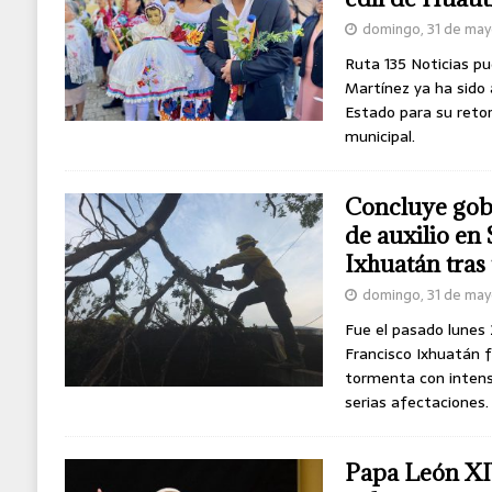
domingo, 31 de ma
Ruta 135 Noticias p
Martínez ya ha sido 
Estado para su reto
municipal.
Concluye gobi
de auxilio en
Ixhuatán tras
domingo, 31 de ma
Fue el pasado lunes
Francisco Ixhuatán 
tormenta con intens
serias afectaciones.
Papa León XIV