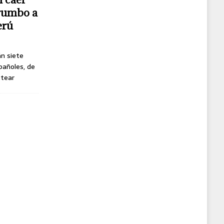
 rumbo a
erú
án siete
pañoles, de
ttear