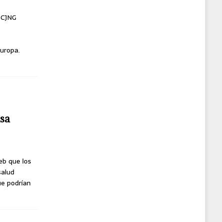
l CJNG
uropa.
usa
eb que los
salud
ue podrían