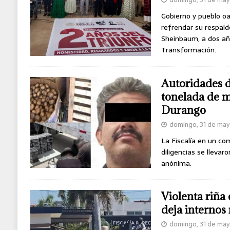
MUNDO
Gobierno y pueblo o
refrendar su respald
Sheinbaum, a dos año
Transformación.
Autoridades 
tonelada de 
Durango
domingo, 31 de ma
La Fiscalía en un co
diligencias se llevar
anónima.
Violenta riña
deja internos
domingo, 31 de ma