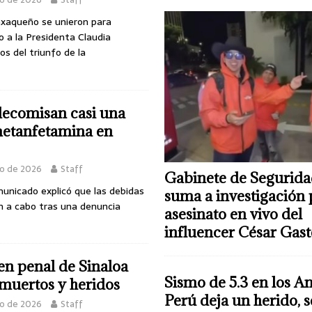
axaqueño se unieron para
o a la Presidenta Claudia
s del triunfo de la
decomisan casi una
metanfetamina en
yo de 2026
Staff
Gabinete de Segurida
municado explicó que las debidas
suma a investigación 
on a cabo tras una denuncia
asesinato en vivo del
influencer César Gas
 en penal de Sinaloa
Sismo de 5.3 en los A
 muertos y heridos
Perú deja un herido, 
yo de 2026
Staff