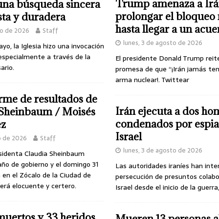
Trump amenaza a Irá
una búsqueda sincera
prolongar el bloqueo 
sta y duradera
hasta llegar a un acu
yo de 2026
Staff
lunes, 3 de agosto de 2026
o, la Iglesia hizo una invocación
especialmente a través de la
El presidente Donald Trump reit
ario.
promesa de que “¡Irán jamás te
arma nuclear!. Twittear
rme de resultados de
Irán ejecuta a dos ho
 Sheinbaum / Moisés
condenados por espia
ez
Israel
o de 2026
Staff
lunes, 3 de agosto de 2026
esidenta Claudia Sheinbaum
ño de gobierno y el domingo 31
Las autoridades iraníes han inte
 en el Zócalo de la Ciudad de
persecución de presuntos colab
erá elocuente y certero.
Israel desde el inicio de la guerra
uertos y 33 heridos
Mueren 13 personas a