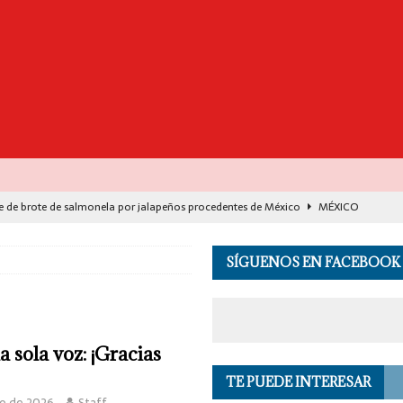
e de brote de salmonela por jalapeños procedentes de México
MÉXICO
destaca avance histórico para miles de familias con el programa Vivienda
SÍGUENOS EN FACEBOOK
00 muertos en India por el monzón e inundaciones
EL MUNDO
de Seguridad se suma a investigación por asesinato en vivo del influencer
 sola voz: ¡Gracias
TE PUEDE INTERESAR
 en los Andes de Perú deja un herido, según reporte de autoridades
EL
yo de 2026
Staff