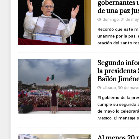
gobernantes 
de una paz ju
domingo, 31 de ma
Recordó que este may
unánime por la paz, 
oración del santo ros
Segundo info
la presidenta
Bailón Jimén
sábado, 30 de may
El gobierno de la pr
cumple su segundo a
de mayo lo celebrará
México. El mensaje s
Al menos 20 m