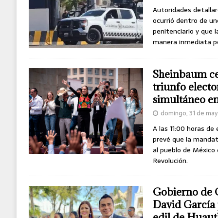
Autoridades detalla
ocurrió dentro de un
penitenciario y que 
manera inmediata po
Sheinbaum ce
triunfo elect
simultáneo en
domingo, 31 de ma
A las 11:00 horas de
prevé que la mandat
al pueblo de México
Revolución.
Gobierno de 
David García
edil de Huaut