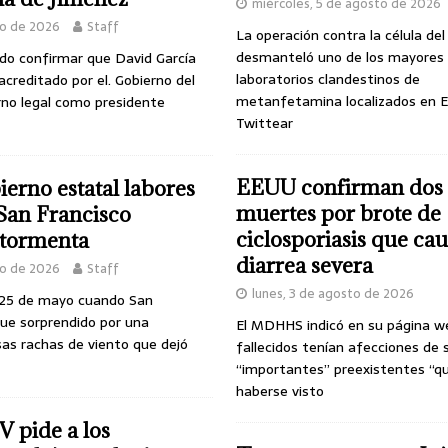
miércoles, 5 de agosto de 2026
yo de 2026
Staff
La operación contra la célula de
desmanteló uno de los mayores
udo confirmar que David García
laboratorios clandestinos de
acreditado por el. Gobierno del
metanfetamina localizados en E
rno legal como presidente
Twittear
EEUU confirman dos
erno estatal labores
muertes por brote de
 San Francisco
ciclosporiasis que ca
 tormenta
diarrea severa
yo de 2026
Staff
lunes, 3 de agosto de 2026
 25 de mayo cuando San
fue sorprendido por una
El MDHHS indicó en su página w
as rachas de viento que dejó
fallecidos tenían afecciones de 
“importantes” preexistentes “q
haberse visto
 pide a los