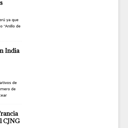
s
erú ya que
o “Anillo de
n India
ativos de
úmero de
tear
Francia
del CJNG