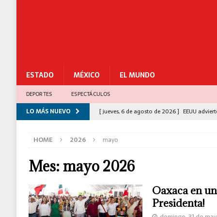
ESTADO
MÉXICO
EL MUNDO
DEPORTES
ESPECTÁCULOS
LO MÁS NUEVO
[ jueves, 6 de agosto de 2026 ]
EEUU adviert
[ miércoles, 5 de agosto de 2026 ]
Congreso 
HOME
2026
mayo
para el Bienestar
ESTADO
[ miércoles, 5 de agosto de 2026 ]
Más de 1
Mes:
mayo 2026
[ miércoles, 5 de agosto de 2026 ]
Gabinete 
Oaxaca en una
César Gastélum
C-5
Presidenta!
[ jueves, 6 de agosto de 2026 ]
Sismo de 5.3
domingo, 31 de ma