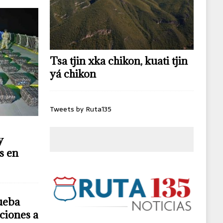
Tsa tjin xka chikon, kuati tjin
yá chikon
Tweets by Ruta135
y
s en
ueba
ciones a