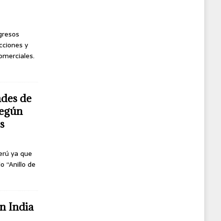
ngresos
cciones y
omerciales.
ndes de
según
s
erú ya que
o “Anillo de
n India