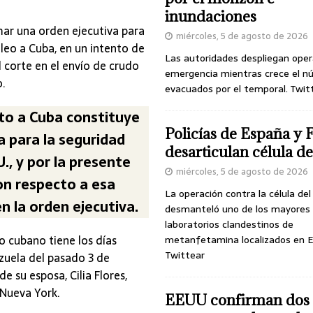
inundaciones
mar una orden ejecutiva para
miércoles, 5 de agosto de 2026
leo a Cuba, en un intento de
Las autoridades despliegan oper
el corte en el envío de crudo
emergencia mientras crece el n
.
evacuados por el temporal. Twit
cto a Cuba constituye
Policías de España y 
a para la seguridad
desarticulan célula 
U., y por la presente
miércoles, 5 de agosto de 2026
on respecto a esa
La operación contra la célula de
 la orden ejecutiva.
desmanteló uno de los mayores
laboratorios clandestinos de
 cubano tiene los días
metanfetamina localizados en E
Twittear
zuela del pasado 3 de
 su esposa, Cilia Flores,
 Nueva York.
EEUU confirman dos