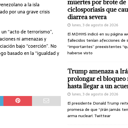
muertes por brote de
enezolano a la isla
ciclosporiasis que ca
do por una grave crisis
diarrea severa
lunes, 3 de agosto de 2026
un “acto de terrorismo”,
El MDHHS indicó en su página w
daciones ni amenazas y
fallecidos tenían afecciones de 
iación bajo “coerción”. No
“importantes” preexistentes “q
ogo basado en la “igualdad y
haberse visto
Trump amenaza a Irá
prolongar el bloqueo 
hasta llegar a un acu
lunes, 3 de agosto de 2026
El presidente Donald Trump reit
promesa de que “¡Irán jamás te
arma nuclear!. Twittear