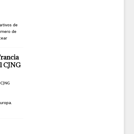
ativos de
úmero de
tear
Francia
del CJNG
l CJNG
uropa.