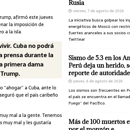
Rusia
viernes, 7 de agosto de 2026
Trump, afirmó este jueves
La iniciativa busca golpear los i
enar la imposición de
energéticos de Moscú con restri
 a la isla.
fuertes aranceles a sus socios c
Twittear
ivir. Cuba no podrá
la prensa durante la
Sismo de 5.3 en los A
la primera dama
Perú deja un herido, 
 Trump.
reporte de autoridade
jueves, 6 de agosto de 2026
o “ahogar” a Cuba, ante lo
Los sismos son frecuentes en P
seguró que el país caribeño
el país se encuentra en el llamad
Fuego” del Pacífico.
 muy mal a la gente. Tenemos
Más de 100 muertos e
 muy mal y les gustaría
por el monzón e