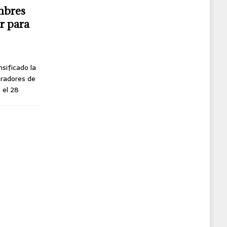
mbres
r para
nsificado la
oradores de
, el 28