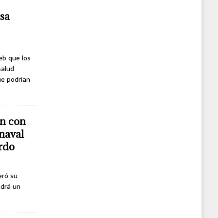
usa
eb que los
salud
ue podrían
n con
naval
erdo
eró su
ndrá un