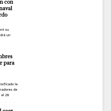
n con
naval
erdo
eró su
ndrá un
mbres
r para
nsificado la
oradores de
, el 28
l caer