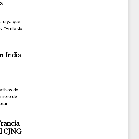
s
erú ya que
o “Anillo de
n India
ativos de
úmero de
tear
Francia
del CJNG