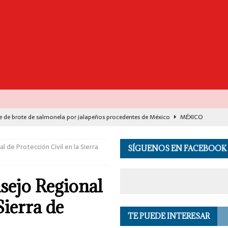
e de brote de salmonela por jalapeños procedentes de México
MÉXICO
destaca avance histórico para miles de familias con el programa Vivienda
l de Protección Civil en la Sierra
SÍGUENOS EN FACEBOOK
00 muertos en India por el monzón e inundaciones
EL MUNDO
sejo Regional
de Seguridad se suma a investigación por asesinato en vivo del influencer
Sierra de
TE PUEDE INTERESAR
 en los Andes de Perú deja un herido, según reporte de autoridades
EL