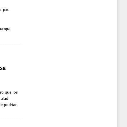
l CJNG
uropa.
usa
eb que los
salud
ue podrían