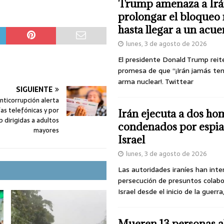
Trump amenaza a Irá
prolongar el bloqueo 
hasta llegar a un acu
lunes, 3 de agosto de 2026
El presidente Donald Trump reit
promesa de que “¡Irán jamás te
arma nuclear!. Twittear
SIGUIENTE
nticorrupción alerta
as telefónicas y por
Irán ejecuta a dos ho
dirigidas a adultos
condenados por espia
mayores
Israel
lunes, 3 de agosto de 2026
Las autoridades iraníes han inte
persecución de presuntos colab
Israel desde el inicio de la guerra
Mueren 13 personas a