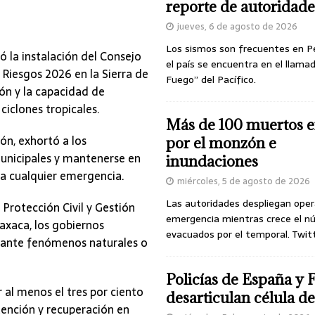
reporte de autoridade
jueves, 6 de agosto de 2026
Los sismos son frecuentes en P
 la instalación del Consejo
el país se encuentra en el llamad
 Riesgos 2026 en la Sierra de
Fuego” del Pacífico.
ón y la capacidad de
ciclones tropicales.
Más de 100 muertos e
ón, exhortó a los
por el monzón e
municipales y mantenerse en
inundaciones
a cualquier emergencia.
miércoles, 5 de agosto de 2026
Las autoridades despliegan oper
Protección Civil y Gestión
emergencia mientras crece el n
axaca, los gobiernos
evacuados por el temporal. Twit
a ante fenómenos naturales o
Policías de España y 
 al menos el tres por ciento
desarticulan célula 
tención y recuperación en