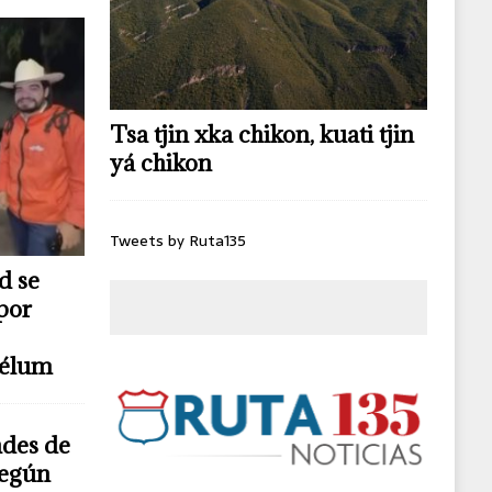
Tsa tjin xka chikon, kuati tjin
yá chikon
Tweets by Ruta135
d se
por
télum
ndes de
según