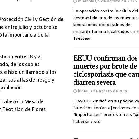
miércoles, 5 de agosto de 2026
La operación contra la célula de
desmanteló uno de los mayores
Protección Civil y Gestión de
laboratorios clandestinos de
 entre julio y octubre se
metanfetamina localizados en E
ó la importancia de la
Twittear
ican entre 18 y 21
EEUU confirman dos
a, de los cuales
muertes por brote de
 e hizo un llamado a los
ciclosporiasis que ca
zar sus atlas de riesgo y
diarrea severa
 población.
lunes, 3 de agosto de 2026
encabezó la Mesa de
El MDHHS indicó en su página w
fallecidos tenían afecciones de 
 Teotitlán de Flores
“importantes” preexistentes “q
haberse visto