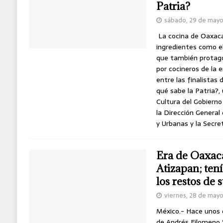
Patria?
sábado, 29 de mayo
La cocina de Oaxaca 
ingredientes como el 
que también protago
por cocineros de la 
entre las finalistas
qué sabe la Patria?, 
Cultura del Gobierno
la Dirección General
y Urbanas y la Secre
Era de Oaxaca
Atizapan; tení
los restos de 
viernes, 28 de may
México.- Hace unos d
de Andrés Filomeno 