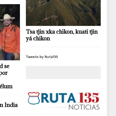
Tsa tjin xka chikon, kuati tjin
yá chikon
Tweets by Ruta135
d se
por
télum
n India