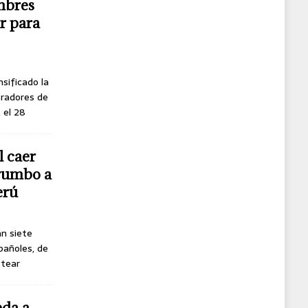
mbres
r para
nsificado la
oradores de
, el 28
l caer
 rumbo a
erú
án siete
pañoles, de
ttear
eda a