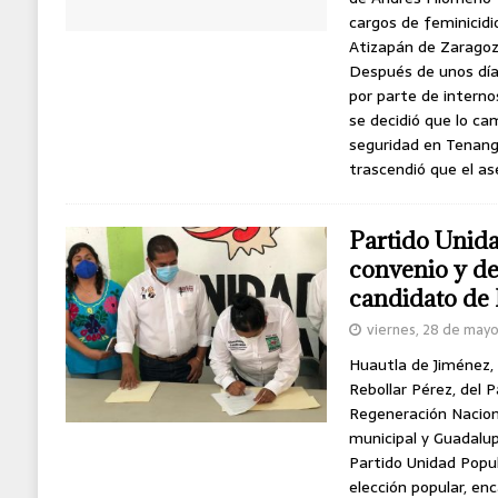
cargos de feminicidio
Atizapán de Zaragoz
Después de unos día
por parte de interno
se decidió que lo ca
seguridad en Tenango
trascendió que el a
Partido Unid
convenio y de
candidato de
viernes, 28 de may
Huautla de Jiménez,
Rebollar Pérez, del 
Regeneración Nacion
municipal y Guadalu
Partido Unidad Popul
elección popular, enc