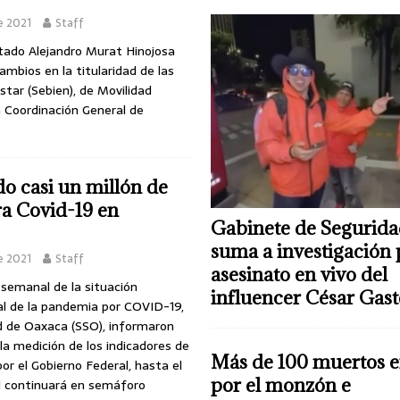
e 2021
Staff
stado Alejandro Murat Hinojosa
ambios en la titularidad de las
star (Sebien), de Movilidad
a Coordinación General de
do casi un millón de
a Covid-19 en
Gabinete de Segurida
suma a investigación 
e 2021
Staff
asesinato en vivo del
semanal de la situación
influencer César Gas
al de la pandemia por COVID-19,
ud de Oaxaca (SSO), informaron
la medición de los indicadores de
Más de 100 muertos e
or el Gobierno Federal, hasta el
por el monzón e
ad continuará en semáforo