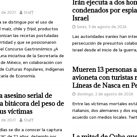
Irán ejecuta a dos ho
condenados por espia
 de 2021
Staff
Israel
se distingue por el uso de
lunes, 3 de agosto de 2026
maíz, chile y frijol, productos
nizan las recetas postuladas
Las autoridades iraníes han inte
entidad y que se posicionaron
persecución de presuntos colab
 del Concurso Gastronómico ¿A
Israel desde el inicio de la guerra
una iniciativa de la Secretaría de
 de México, en colaboración con
Mueren 13 personas a
 de Culturas Populares, Indígenas
taría de Economía.
avioneta con turistas
Líneas de Nasca en P
domingo, 2 de agosto de 2026
 asesino serial de
a bitácora del peso de
Entre las víctimas mortales est
italianos, dos alemanes y dos es
sus víctimas
acuerdo con medios locales. Twi
o de 2021
Staff
ías se dio a conocer la captura
La mitad de Cuba qu
“N” de 72 años, detenido por