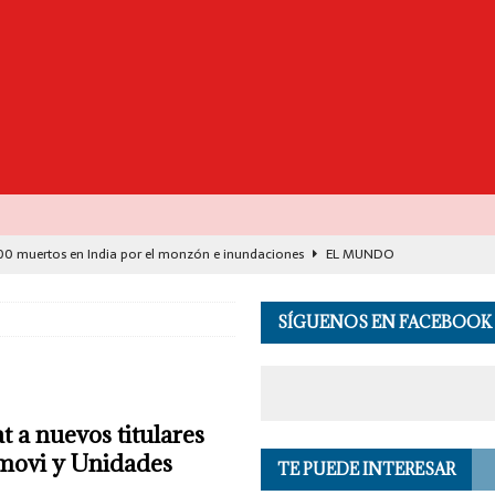
00 muertos en India por el monzón e inundaciones
EL MUNDO
de Seguridad se suma a investigación por asesinato en vivo del influencer
SÍGUENOS EN FACEBOOK
lud: justicia social para Oaxaca
OPINIÓN
de España y Francia desarticulan célula del CJNG
EL MUNDO
 a nuevos titulares
destaca avance histórico para miles de familias con el programa Vivienda
emovi y Unidades
TE PUEDE INTERESAR