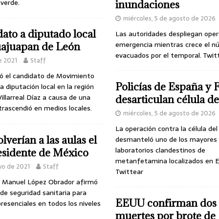
 verde.
inundaciones
miércoles, 5 de agosto de 2026
dato a diputado local
Las autoridades despliegan oper
emergencia mientras crece el n
ajuapan de León
evacuados por el temporal. Twit
e 2021
Staff
ió el candidato de Movimiento
Policías de España y 
 diputación local en la región
illarreal Díaz a causa de una
desarticulan célula 
rascendió en medios locales.
miércoles, 5 de agosto de 2026
La operación contra la célula de
lverían a las aulas el
desmanteló uno de los mayores
laboratorios clandestinos de
residente de México
metanfetamina localizados en E
yo de 2021
Staff
Twittear
s Manuel López Obrador afirmó
de seguridad sanitaria para
EEUU confirman dos
presenciales en todos los niveles
muertes por brote de