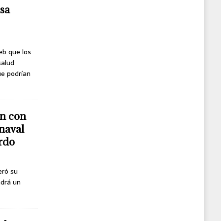
usa
eb que los
salud
ue podrían
n con
naval
erdo
eró su
ndrá un