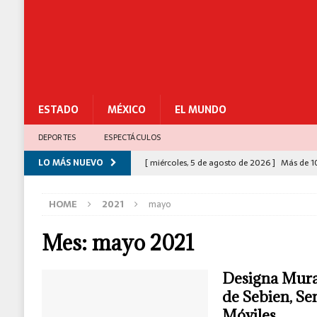
ESTADO
MÉXICO
EL MUNDO
DEPORTES
ESPECTÁCULOS
LO MÁS NUEVO
[ miércoles, 5 de agosto de 2026 ]
Más de 1
[ miércoles, 5 de agosto de 2026 ]
Gabinete 
HOME
2021
mayo
César Gastélum
C-5
[ miércoles, 5 de agosto de 2026 ]
Ciudad Sa
Mes:
mayo 2021
[ miércoles, 5 de agosto de 2026 ]
Policías 
Designa Murat
[ miércoles, 5 de agosto de 2026 ]
Congreso 
de Sebien, S
para el Bienestar
ESTADO
Móviles