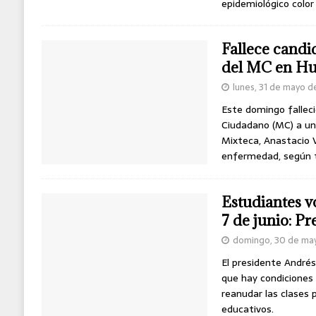
epidemiológico color
Fallece candi
del MC en Hu
lunes, 31 de mayo d
Este domingo fallec
Ciudadano (MC) a una
Mixteca, Anastacio V
enfermedad, según t
Estudiantes vo
7 de junio: P
domingo, 30 de ma
El presidente André
que hay condiciones 
reanudar las clases 
educativos.