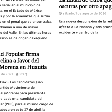
 serial en el municipio de
oscuras por otro apa
a, en el Estado de México.
sábado, 1 de agosto de 2026
s y por la amenazas que sufrió
Una nueva desconexión de la red
s en el penal que se encontraba,
afecta a La Habana y seis provin
mbiarían a uno de mayor
occidente y centro de la
 del Valle. En las últimas horas
sesino es de origen oaxaqueño.
ad Popular firma
clina a favor del
 Morena en Huautla
o de 2021
Staff
 Oax.- Los candidatos Juan
Partido Movimiento de
al (Morena) para presidente
pe Ledezma, candidata del
ar (PUP), para el mismo cargo de
abezaron este 27 de abril, la