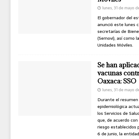
lunes, 31 de mayo d
El gobernador del e
anunció este lunes c
secretarías de Biene
(Semovi), así como l
Unidades Móviles.
Se han aplica
vacunas contr
Oaxaca: SSO
lunes, 31 de mayo d
Durante el resumen 
epidemiológica actu
los Servicios de Sal
que, de acuerdo con 
riesgo establecidos p
6 de junio, la entid