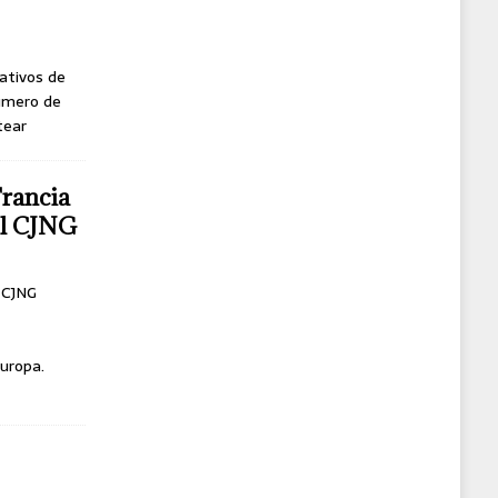
ativos de
úmero de
tear
Francia
del CJNG
l CJNG
uropa.