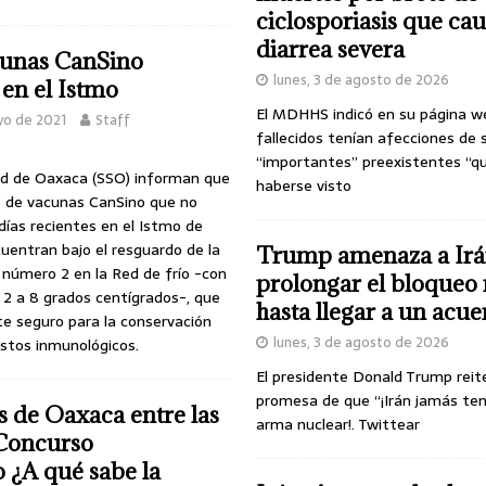
ciclosporiasis que ca
diarrea severa
cunas CanSino
lunes, 3 de agosto de 2026
en el Istmo
El MDHHS indicó en su página w
yo de 2021
Staff
fallecidos tenían afecciones de 
“importantes” preexistentes “q
lud de Oaxaca (SSO) informan que
haberse visto
is de vacunas CanSino que no
días recientes en el Istmo de
uentran bajo el resguardo de la
Trump amenaza a Irá
a número 2 en la Red de frío -con
prolongar el bloqueo 
2 a 8 grados centígrados-, que
hasta llegar a un acu
e seguro para la conservación
lunes, 3 de agosto de 2026
stos inmunológicos.
El presidente Donald Trump reit
promesa de que “¡Irán jamás te
s de Oaxaca entre las
arma nuclear!. Twittear
 Concurso
 ¿A qué sabe la