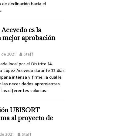
 de declinación hacia el
a.
 Acevedo es la
n mejor aprobación
o de 2021
Staff
da local por el Distrito 14
a López Acevedo durante 33 días
paña intensa y firme, la cual le
r las necesidades apremiantes
 las diferentes colonias.
ción UBISORT
uma al proyecto de
 de 2021
Staff