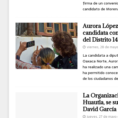
firma de un convenio
candidato de Moren
Aurora López
candidata co
del Distrito 14
viernes, 28 de may
La candidata a diputa
Oaxaca Norte, Auror
ha realizado una cam
ha permitido conoce
de los ciudadanos de
La Organiza
Huautla, se s
David García
jueves, 27 de mayo