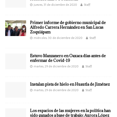
jueves, 31 de diciembre de 2020
Staff
Primer informe de gobierno municipal de
Alfredo Carrera Hernández en San Lucas
Zoquiápam
miércoles, 30 de diciembre de 2020
Staff
Estuvo Manzanero en Oaxaca días antes de
enfermar de Covid-19
martes, 29 de diciembre de 2020
Staff
Instalan pista de hielo en Huautla de Jiménez
martes, 29 de diciembre de 2020
Staff
Los espacios de las mujeres en la política han
sido ganados a base de trabajo: Aurora López