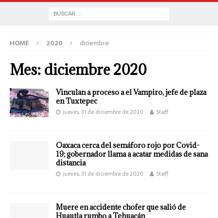
HOME
2020
diciembre
Mes:
diciembre 2020
Vinculan a proceso a el Vampiro, jefe de plaza
en Tuxtepec
jueves, 31 de diciembre de 2020
Staff
Oaxaca cerca del semáforo rojo por Covid-
19; gobernador llama a acatar medidas de sana
distancia
jueves, 31 de diciembre de 2020
Staff
Muere en accidente chofer que salió de
Huautla rumbo a Tehuacán