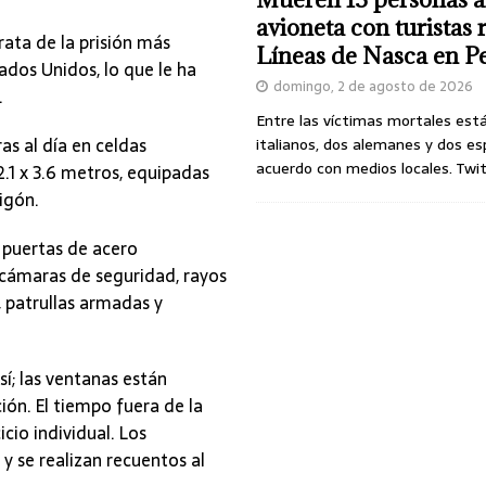
avioneta con turistas
rata de la prisión más
Líneas de Nasca en P
ados Unidos, lo que le ha
domingo, 2 de agosto de 2026
.
Entre las víctimas mortales est
ras al día en celdas
italianos, dos alemanes y dos es
acuerdo con medios locales. Twi
2.1 x 3.6 metros, equipadas
igón.
0 puertas de acero
 cámaras de seguridad, rayos
a, patrullas armadas y
sí; las ventanas están
ión. El tiempo fuera de la
icio individual. Los
y se realizan recuentos al