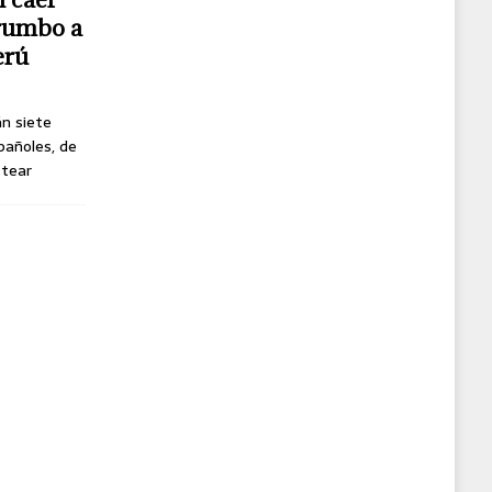
 rumbo a
erú
án siete
pañoles, de
ttear