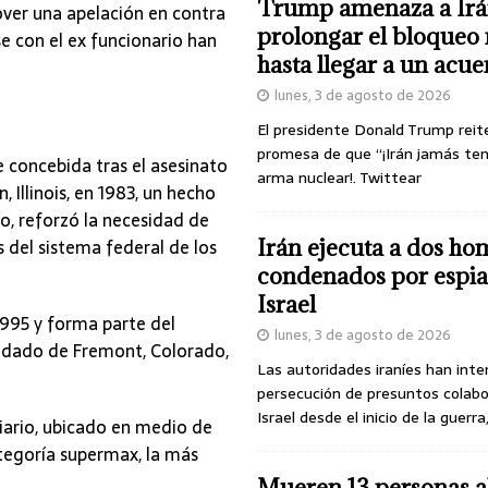
Trump amenaza a Irá
er una apelación en contra
prolongar el bloqueo 
e con el ex funcionario han
hasta llegar a un acu
lunes, 3 de agosto de 2026
El presidente Donald Trump reit
promesa de que “¡Irán jamás te
 concebida tras el asesinato
arma nuclear!. Twittear
 Illinois, en 1983, un hecho
o, reforzó la necesidad de
s del sistema federal de los
Irán ejecuta a dos ho
condenados por espia
Israel
1995 y forma parte del
lunes, 3 de agosto de 2026
ondado de Fremont, Colorado,
Las autoridades iraníes han inte
persecución de presuntos colab
Israel desde el inicio de la guerra
iario, ubicado en medio de
ategoría supermax, la más
Mueren 13 personas a