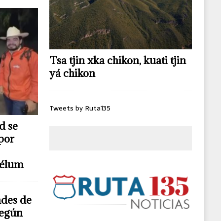
Tsa tjin xka chikon, kuati tjin
yá chikon
Tweets by Ruta135
d se
por
télum
ndes de
según