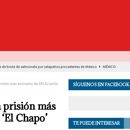
e de brote de salmonela por jalapeños procedentes de México
MÉXICO
destaca avance histórico para miles de familias con el programa Vivienda
prisión más extrema de EEUU junto
SÍGUENOS EN FACEBOOK
00 muertos en India por el monzón e inundaciones
EL MUNDO
 prisión más
de Seguridad se suma a investigación por asesinato en vivo del influencer
 ‘El Chapo’
TE PUEDE INTERESAR
 en los Andes de Perú deja un herido, según reporte de autoridades
EL