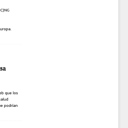
l CJNG
uropa.
usa
eb que los
salud
ue podrían