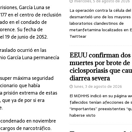
miércoles, 5 de agosto de 2026
risiones, García Luna se
La operación contra la célula de
77 en el centro de reclusión
desmanteló uno de los mayores
ado en el condado de
laboratorios clandestinos de
orence. Su fecha de
metanfetamina localizados en E
el 19 de junio de 2052.
Twittear
raslado ocurrió en las
EEUU confirman dos
unio García Luna permanecía
muertes por brote de
ciclosporiasis que ca
de super máxima seguridad
diarrea severa
ncionario que había
lunes, 3 de agosto de 2026
a prisión extrema de estas
El MDHHS indicó en su página w
 que ya de por si era
fallecidos tenían afecciones de 
e.
“importantes” preexistentes “q
haberse visto
ue condenado en noviembre
 cargos de narcotráfico.