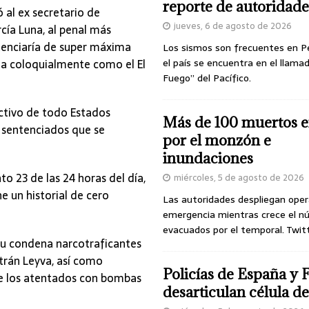
reporte de autoridade
 al ex secretario de
jueves, 6 de agosto de 2026
cía Luna, al penal más
itenciaría de super máxima
Los sismos son frecuentes en P
da coloquialmente como el El
el país se encuentra en el llamad
Fuego” del Pacífico.
ictivo de todo Estados
Más de 100 muertos e
s sentenciados que se
por el monzón e
inundaciones
to 23 de las 24 horas del día,
miércoles, 5 de agosto de 2026
e un historial de cero
Las autoridades despliegan oper
emergencia mientras crece el n
evacuados por el temporal. Twit
u condena narcotraficantes
trán Leyva, así como
Policías de España y 
 de los atentados con bombas
desarticulan célula 