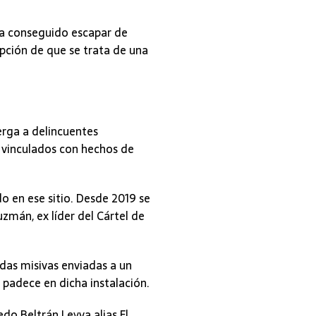
 ha conseguido escapar de
epción de que se trata de una
erga a delincuentes
o vinculados con hechos de
o en ese sitio. Desde 2019 se
zmán, ex líder del Cártel de
das misivas enviadas a un
 padece en dicha instalación.
do Beltrán Leyva alias El