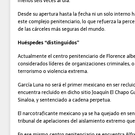
menos seis veces al día.
Desde su apertura hasta la fecha ni un solo interno
este complejo penitenciario, lo que refuerza la perc
de las cárceles más seguras del mundo.
​Huéspedes “distinguidos”
Actualmente el centro penitenciario de Florence alb
considerados líderes de organizaciones criminales, 
terrorismo o violencia extrema.
García Luna no será el primer mexicano en ser recluid
encuentra recluido en dicho sitio Joaquín El Chapo Gu
Sinaloa, y sentenciado a cadena perpetua.
El narcotraficante mexicano ya se ha quejado en sen
tribunal de apelaciones del aislamiento extremo que
En ese mismo centro penitenciario se encuentra Alfre