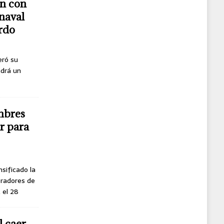
n con
naval
erdo
eró su
ndrá un
mbres
r para
nsificado la
oradores de
, el 28
l caer