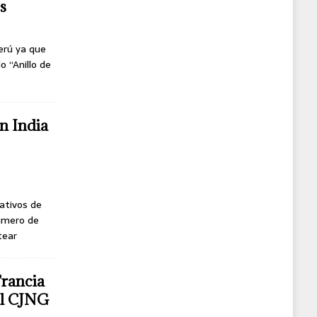
s
erú ya que
o “Anillo de
n India
ativos de
úmero de
tear
Francia
del CJNG