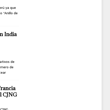
erú ya que
o “Anillo de
n India
ativos de
úmero de
tear
Francia
del CJNG
l CJNG