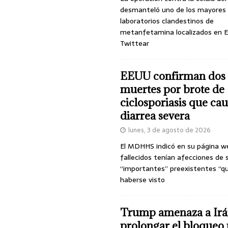
desmanteló uno de los mayores
laboratorios clandestinos de
metanfetamina localizados en E
Twittear
EEUU confirman dos
muertes por brote de
ciclosporiasis que ca
diarrea severa
lunes, 3 de agosto de 2026
El MDHHS indicó en su página w
fallecidos tenían afecciones de 
“importantes” preexistentes “q
haberse visto
Trump amenaza a Irá
prolongar el bloqueo 