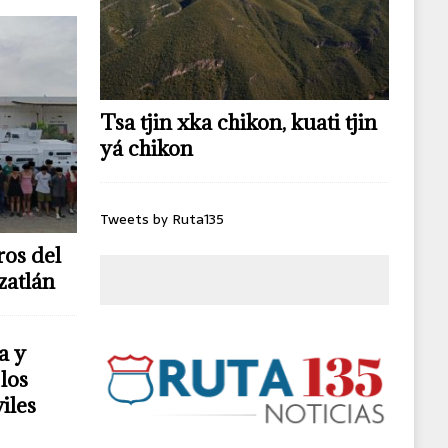
Tsa tjin xka chikon, kuati tjin
yá chikon
Tweets by Ruta135
os del
zatlán
a y
los
iles