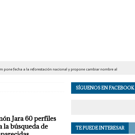
m pone fecha a la reforestación nacional y propone cambiar nombre al
SÍGUENOS EN FACEBOOK
ntro de rehabilitación en Guadalajara: aseguran 1.2 mdp, armas y detienen
rge a Ucrania y Rusia a que detengan los ataques a objetivos civiles
EL
ón Jara 60 perfiles
a la búsqueda de
TE PUEDE INTERESAR
 mujer con 81 billetes de 500 pesos presuntamente falsos en CDMX
C-5
aparecidas