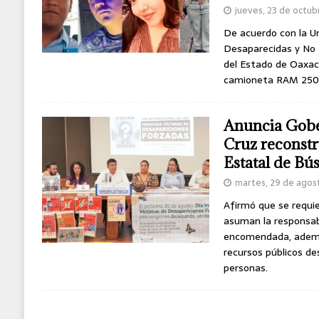
jueves, 23 de octu
De acuerdo con la U
Desaparecidas y No L
del Estado de Oaxaca
camioneta RAM 2500
Anuncia Gobe
Cruz reconstr
Estatal de Bú
martes, 29 de agos
Afirmó que se requie
asuman la responsab
encomendada, ademá
recursos públicos de
personas.