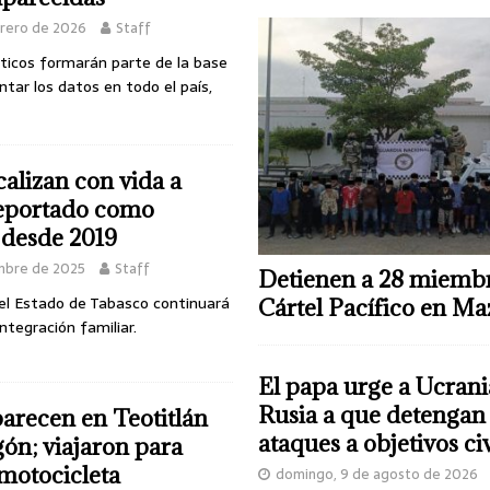
a 28 miembros del Cártel Pacífico en Mazatlán
C-5
brero de 2026
Staff
ticos formarán parte de la base
ntar los datos en todo el país,
alizan con vida a
eportado como
 desde 2019
embre de 2025
Staff
Detienen a 28 miembr
del Estado de Tabasco continuará
Cártel Pacífico en Ma
ntegración familiar.
El papa urge a Ucrani
Rusia a que detengan 
arecen en Teotitlán
ataques a objetivos civ
ón; viajaron para
motocicleta
domingo, 9 de agosto de 2026