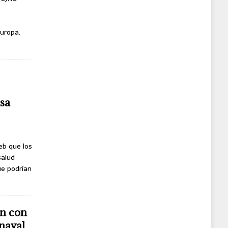
uropa.
usa
eb que los
salud
ue podrían
n con
naval