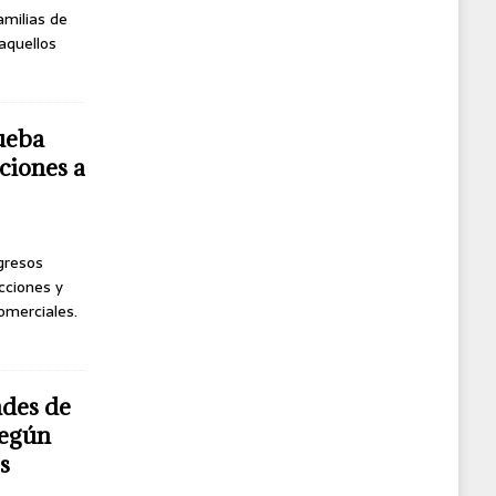
amilias de
 aquellos
ueba
ciones a
ngresos
cciones y
omerciales.
ndes de
según
s