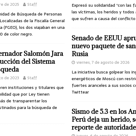
bre de 2025
Staff
Expresó su solidaridad “con las f
las víctimas, los heridos y todos
nidad de Búsqueda de Personas
que sufren a causa del conflicto
ocalizadas de la Fiscalía General
 (FGEO), los dos viajaban en una
 de color negro.
Senado de EEUU apr
nuevo paquete de san
rnador Salomón Jara
Rusia
ucción del Sistema
viernes, 7 de agosto de 2026
squeda
La iniciativa busca golpear los i
to de 2023
Staff
energéticos de Moscú con restri
fuertes aranceles a sus socios c
ren instituciones y titulares que
Twittear
ilidad que por Ley tienen
s de transparentar los
stinados para la búsqueda de
Sismo de 5.3 en los A
Perú deja un herido, 
reporte de autoridade
jueves, 6 de agosto de 2026