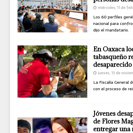
[ domingo, 9 de agosto de 2026 ]
Detienen 
miércoles, 11 de fe
Los 60 perfiles gené
nacional para confro
dijo el mandatario.
En Oaxaca loc
tabasqueño r
desaparecido
jueves, 13 de novi
La Fiscalía General 
con el proceso de rei
Jóvenes desap
de Flores Mag
entregar una 