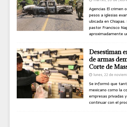
Agencias El crimen o
pesos a iglesias evan
ubicada en Chiapas. 
pastor Francisco Na
aproximadamente u
Desestiman e
de armas dem
Corte de Mas
lunes, 22 de novie
Se informó que tanto
mexicano como la con
empresas privadas y
continuar con el proc