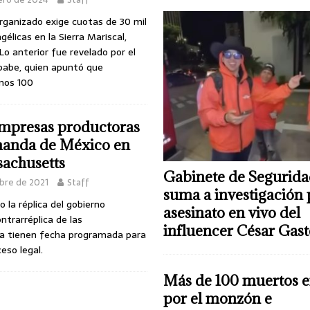
rganizado exige cuotas de 30 mil
gélicas en la Sierra Mariscal,
Lo anterior fue revelado por el
pabe, quien apuntó que
nos 100
mpresas productoras
anda de México en
sachusetts
Gabinete de Segurida
mbre de 2021
Staff
suma a investigación 
 la réplica del gobierno
asesinato en vivo del
trarréplica de las
influencer César Gas
a tienen fecha programada para
eso legal.
Más de 100 muertos e
por el monzón e