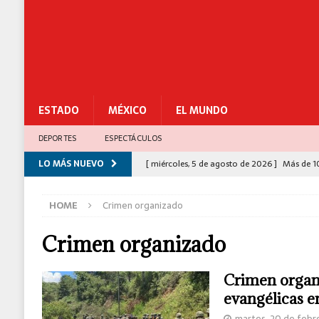
ESTADO
MÉXICO
EL MUNDO
DEPORTES
ESPECTÁCULOS
LO MÁS NUEVO
[ miércoles, 5 de agosto de 2026 ]
Más de 1
[ miércoles, 5 de agosto de 2026 ]
Gabinete 
HOME
Crimen organizado
César Gastélum
C-5
[ miércoles, 5 de agosto de 2026 ]
Ciudad Sa
Crimen organizado
[ miércoles, 5 de agosto de 2026 ]
Policías 
Crimen organi
[ miércoles, 5 de agosto de 2026 ]
Congreso 
evangélicas e
para el Bienestar
ESTADO
martes, 20 de febr