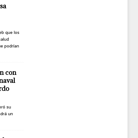
usa
eb que los
salud
ue podrían
n con
naval
erdo
eró su
ndrá un