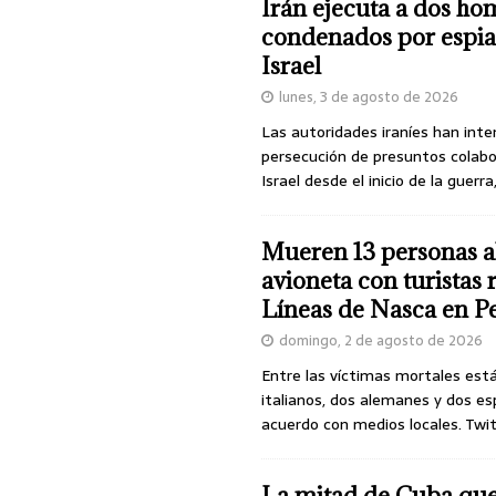
Irán ejecuta a dos ho
condenados por espia
Israel
lunes, 3 de agosto de 2026
Las autoridades iraníes han inte
persecución de presuntos colab
Israel desde el inicio de la guerra
Mueren 13 personas a
avioneta con turistas
Líneas de Nasca en P
domingo, 2 de agosto de 2026
Entre las víctimas mortales est
italianos, dos alemanes y dos es
acuerdo con medios locales. Twi
La mitad de Cuba qu