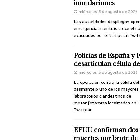
inundaciones
miércoles, 5 de agosto de 2026
Las autoridades despliegan oper
emergencia mientras crece el n
evacuados por el temporal. Twit
Policías de España y 
desarticulan célula 
miércoles, 5 de agosto de 2026
La operación contra la célula de
desmanteló uno de los mayores
laboratorios clandestinos de
metanfetamina localizados en E
Twittear
EEUU confirman dos
muertes por brote de