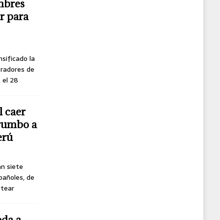
mbres
r para
nsificado la
oradores de
, el 28
l caer
 rumbo a
erú
án siete
pañoles, de
ttear
eda a