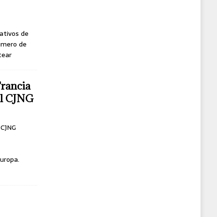
ativos de
úmero de
tear
Francia
del CJNG
l CJNG
uropa.