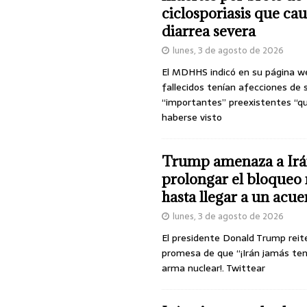
ciclosporiasis que ca
diarrea severa
lunes, 3 de agosto de 2026
El MDHHS indicó en su página w
fallecidos tenían afecciones de 
“importantes” preexistentes “q
haberse visto
Trump amenaza a Irá
prolongar el bloqueo 
hasta llegar a un acu
lunes, 3 de agosto de 2026
El presidente Donald Trump reit
promesa de que “¡Irán jamás te
arma nuclear!. Twittear