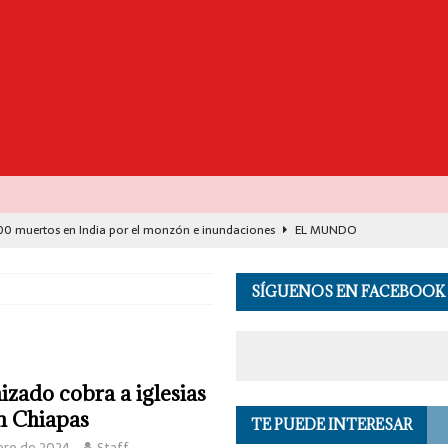
00 muertos en India por el monzón e inundaciones
EL MUNDO
de Seguridad se suma a investigación por asesinato en vivo del influencer
SÍGUENOS EN FACEBOOK
lud: justicia social para Oaxaca
OPINIÓN
de España y Francia desarticulan célula del CJNG
EL MUNDO
zado cobra a iglesias
destaca avance histórico para miles de familias con el programa Vivienda
n Chiapas
TE PUEDE INTERESAR
ero de 2024
Staff