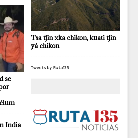
Tsa tjin xka chikon, kuati tjin
yá chikon
Tweets by Ruta135
d se
por
télum
n India