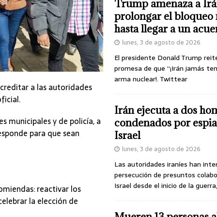
Trump amenaza a Irá
prolongar el bloqueo 
hasta llegar a un acu
lunes, 3 de agosto de 2026
El presidente Donald Trump reit
promesa de que “¡Irán jamás te
arma nuclear!. Twittear
creditar a las autoridades
ficial.
Irán ejecuta a dos ho
 municipales y de policía, a
condenados por espia
responde para que sean
Israel
lunes, 3 de agosto de 2026
Las autoridades iraníes han inte
persecución de presuntos colab
Israel desde el inicio de la guerra
miendas: reactivar los
celebrar la elección de
Mueren 13 personas a