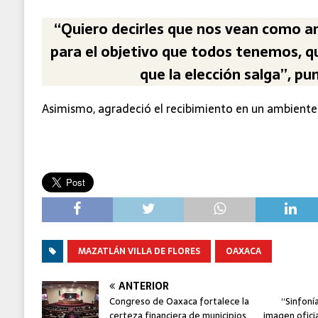
“Quiero decirles que nos vean como a
para el objetivo que todos tenemos, q
que la elección salga”, pu
Asimismo, agradeció el recibimiento en un ambiente 
MAZATLÁN VILLA DE FLORES
OAXACA
ANTERIOR
Congreso de Oaxaca fortalece la
“Sinfoní
certeza financiera de municipios
imagen ofici