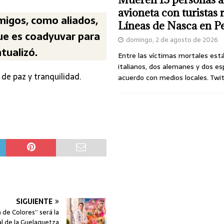
avioneta con turistas
migos, como aliados,
Líneas de Nasca en P
ue es coadyuvar para
domingo, 2 de agosto de 2026
ntualizó.
Entre las víctimas mortales est
italianos, dos alemanes y dos es
de paz y tranquilidad.
acuerdo con medios locales. Twi
SIGUIENTE
a de Colores” será la
al de la Guelaguetza