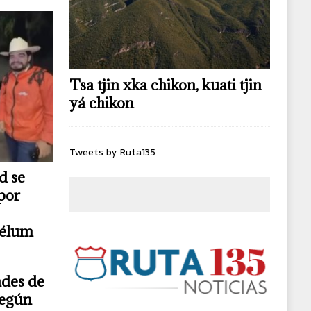
Tsa tjin xka chikon, kuati tjin
yá chikon
Tweets by Ruta135
d se
por
télum
ndes de
según