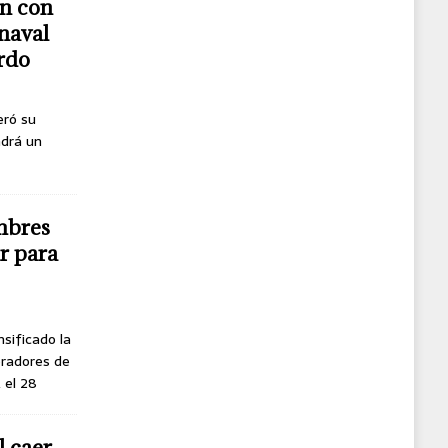
n con
naval
erdo
eró su
ndrá un
mbres
r para
nsificado la
oradores de
, el 28
l caer