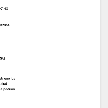
l CJNG
uropa.
usa
eb que los
salud
ue podrían