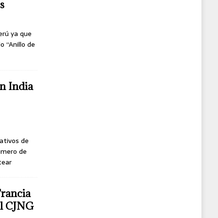
s
erú ya que
o “Anillo de
n India
ativos de
úmero de
tear
Francia
del CJNG