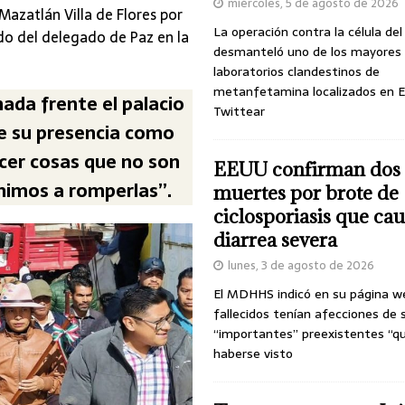
miércoles, 5 de agosto de 2026
Mazatlán Villa de Flores por
La operación contra la célula de
do del delegado de Paz en la
desmanteló uno de los mayores
laboratorios clandestinos de
metanfetamina localizados en E
ada frente el palacio
Twittear
e su presencia como
acer cosas que no son
EEUU confirman dos
enimos a romperlas”.
muertes por brote de
ciclosporiasis que ca
diarrea severa
lunes, 3 de agosto de 2026
El MDHHS indicó en su página w
fallecidos tenían afecciones de 
“importantes” preexistentes “q
haberse visto