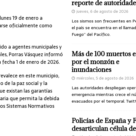
reporte de autoridade
jueves, 6 de agosto de 2026
lunes 19 de enero a
Los sismos son frecuentes en P
tarse oficialmente como
el país se encuentra en el llamad
Fuego” del Pacífico.
gido a agentes municipales y
Más de 100 muertos e
ales, Porras Vásquez informó
por el monzón e
fecha 1 de enero de 2026.
inundaciones
evalece en este municipio,
miércoles, 5 de agosto de 2026
de la paz social y la
Las autoridades despliegan oper
e existan las garantías
emergencia mientras crece el n
naria que permita la debida
evacuados por el temporal. Twit
los Sistemas Normativos
Policías de España y 
desarticulan célula 