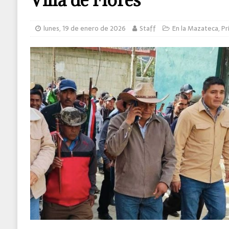
MUNDO
lunes, 19 de enero de 2026
Staff
En la Mazateca
,
Pr