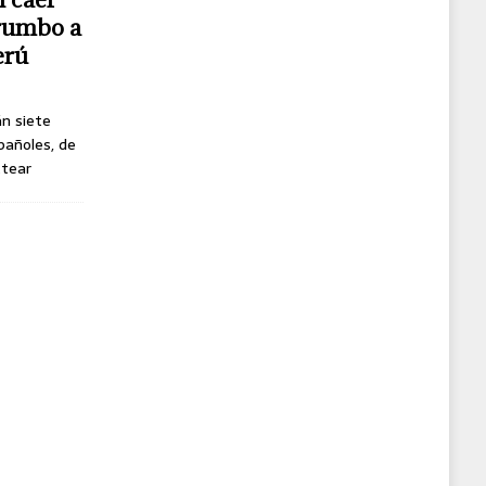
 rumbo a
erú
án siete
pañoles, de
ttear