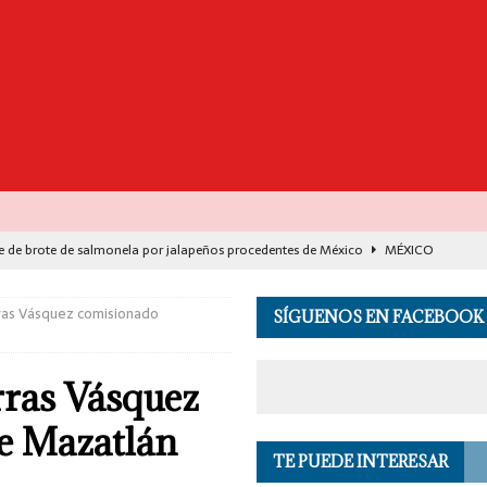
e de brote de salmonela por jalapeños procedentes de México
MÉXICO
destaca avance histórico para miles de familias con el programa Vivienda
ras Vásquez comisionado
SÍGUENOS EN FACEBOOK
00 muertos en India por el monzón e inundaciones
EL MUNDO
ras Vásquez
de Seguridad se suma a investigación por asesinato en vivo del influencer
e Mazatlán
TE PUEDE INTERESAR
 en los Andes de Perú deja un herido, según reporte de autoridades
EL