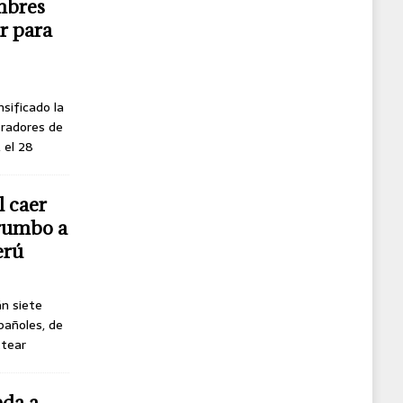
mbres
r para
nsificado la
oradores de
, el 28
l caer
 rumbo a
erú
án siete
pañoles, de
ttear
eda a