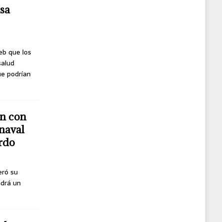
usa
eb que los
salud
ue podrían
n con
naval
erdo
eró su
ndrá un