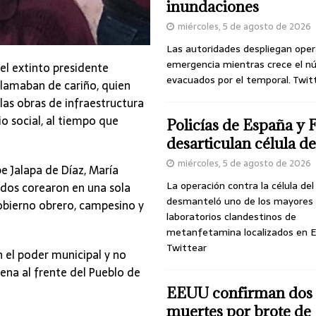
inundaciones
miércoles, 5 de agosto de 2026
Las autoridades despliegan oper
emergencia mientras crece el n
el extinto presidente
evacuados por el temporal. Twit
 llamaban de cariño, quien
las obras de infraestructura
o social, al tiempo que
Policías de España y 
desarticulan célula 
miércoles, 5 de agosto de 2026
e Jalapa de Díaz, María
La operación contra la célula de
odos corearon en una sola
desmanteló uno de los mayores
 gobierno obrero, campesino y
laboratorios clandestinos de
metanfetamina localizados en E
Twittear
el poder municipal y no
ena al frente del Pueblo de
EEUU confirman dos
muertes por brote de