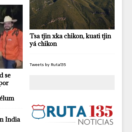
Tsa tjin xka chikon, kuati tjin
yá chikon
Tweets by Ruta135
d se
por
télum
n India