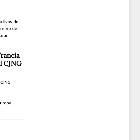
ativos de
úmero de
tear
Francia
del CJNG
l CJNG
uropa.