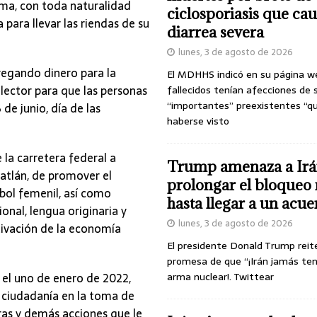
sma, con toda naturalidad
ciclosporiasis que ca
para llevar las riendas de su
diarrea severa
lunes, 3 de agosto de 2026
regando dinero para la
El MDHHS indicó en su página w
lector para que las personas
fallecidos tenían afecciones de 
“importantes” preexistentes “q
de junio, día de las
haberse visto
la carretera federal a
Trump amenaza a Irá
catlán, de promover el
prolongar el bloqueo 
bol femenil, así como
hasta llegar a un acu
onal, lengua originaria y
lunes, 3 de agosto de 2026
tivación de la economía
El presidente Donald Trump reit
promesa de que “¡Irán jamás te
 el uno de enero de 2022,
arma nuclear!. Twittear
 ciudadanía en la toma de
ras y demás acciones que le