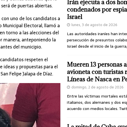
Irán ejecuta a dos ho
será de puertas abiertas.
condenados por espia
Israel
l con uno de los candidatos a
 Municipal Electoral, llamó a
lunes, 3 de agosto de 2026
en torno a las alecciones del
Las autoridades iraníes han inte
or manera, anteponiendo la
persecución de presuntos colab
tantes del municipio.
Israel desde el inicio de la guerra
candidatos respeten el
Mueren 13 personas a
 ideas y propuestas para el
avioneta con turistas
San Felipe Jalapa de Díaz.
Líneas de Nasca en P
domingo, 2 de agosto de 2026
Entre las víctimas mortales est
italianos, dos alemanes y dos es
acuerdo con medios locales. Twi
La mitad de Cuba qu