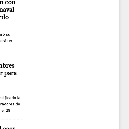
n con
naval
erdo
eró su
ndrá un
mbres
r para
nsificado la
oradores de
, el 28
l caer