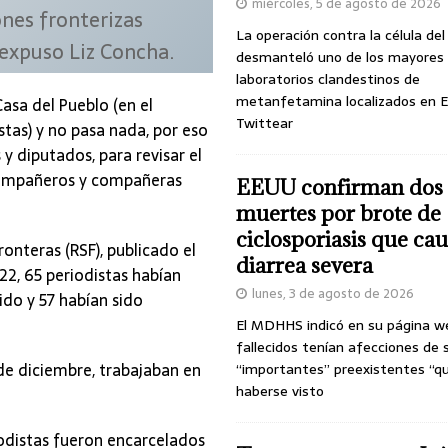
miércoles, 5 de agosto de 2026
nes fronterizas
La operación contra la célula de
 expuso Liz Concha.
desmanteló uno de los mayores
laboratorios clandestinos de
metanfetamina localizados en E
asa del Pueblo (en el
Twittear
stas) y no pasa nada, por eso
 diputados, para revisar el
 compañeros y compañeras
EEUU confirman dos
muertes por brote de
ciclosporiasis que ca
onteras (RSF), publicado el
diarrea severa
22, 65 periodistas habían
lunes, 3 de agosto de 2026
do y 57 habían sido
El MDHHS indicó en su página w
fallecidos tenían afecciones de 
 de diciembre, trabajaban en
“importantes” preexistentes “q
haberse visto
iodistas fueron encarcelados