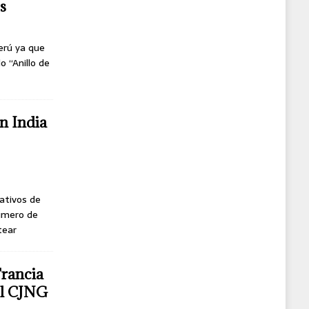
s
erú ya que
o “Anillo de
n India
ativos de
úmero de
tear
Francia
del CJNG