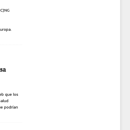
l CJNG
uropa.
usa
eb que los
salud
ue podrían