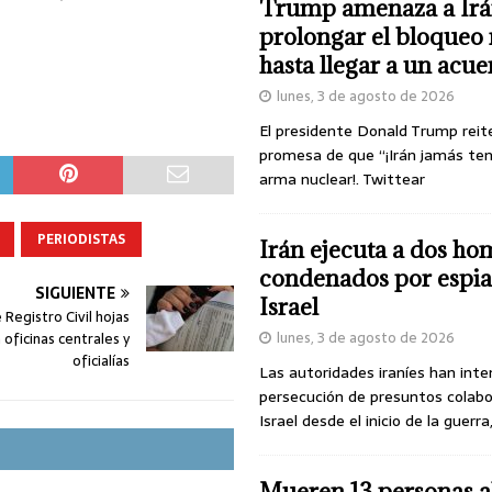
Trump amenaza a Irá
prolongar el bloqueo 
hasta llegar a un acu
lunes, 3 de agosto de 2026
El presidente Donald Trump reit
promesa de que “¡Irán jamás te
arma nuclear!. Twittear
PERIODISTAS
Irán ejecuta a dos ho
condenados por espia
SIGUIENTE
Israel
 Registro Civil hojas
lunes, 3 de agosto de 2026
 oficinas centrales y
oficialías
Las autoridades iraníes han inte
persecución de presuntos colab
Israel desde el inicio de la guerra
Mueren 13 personas a