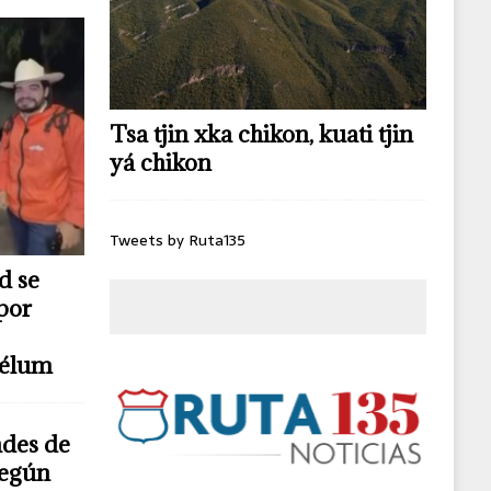
Tsa tjin xka chikon, kuati tjin
yá chikon
Tweets by Ruta135
d se
por
télum
ndes de
según