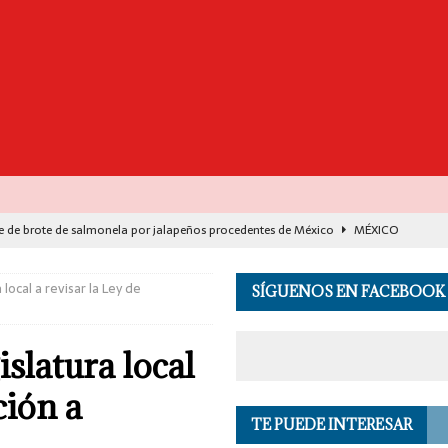
e de brote de salmonela por jalapeños procedentes de México
MÉXICO
destaca avance histórico para miles de familias con el programa Vivienda
 local a revisar la Ley de
SÍGUENOS EN FACEBOOK
00 muertos en India por el monzón e inundaciones
EL MUNDO
slatura local
de Seguridad se suma a investigación por asesinato en vivo del influencer
ción a
TE PUEDE INTERESAR
 en los Andes de Perú deja un herido, según reporte de autoridades
EL