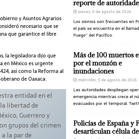
reporte de autoridade
jueves, 6 de agosto de 2026
obierno y Asuntos Agrarios
Los sismos son frecuentes en P
consideró necesario que se
el país se encuentra en el llamad
una que garantice el libre
Fuego” del Pacífico.
Más de 100 muertos e
s, la legisladora dijo que
por el monzón e
nsa en México es urgente
o 424, así como la Reforma al
inundaciones
 Soberano de Oaxaca.
miércoles, 5 de agosto de 2026
Las autoridades despliegan oper
estra entidad en el
emergencia mientras crece el n
evacuados por el temporal. Twit
la libertad de
éxico, Guerrero y
Policías de España y 
con grupos del crimen
desarticulan célula 
a la par de