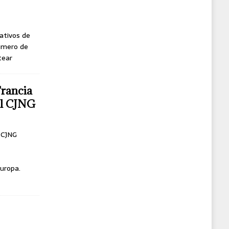
ativos de
úmero de
tear
Francia
del CJNG
l CJNG
uropa.