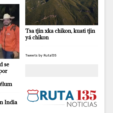
Tsa tjin xka chikon, kuati tjin
yá chikon
Tweets by Ruta135
d se
por
télum
n India