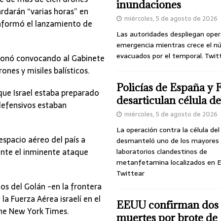
inundaciones
ardarán “varias horas” en
miércoles, 5 de agosto de 2026
 informó el lanzamiento de
Las autoridades despliegan oper
emergencia mientras crece el n
evacuados por el temporal. Twit
ccionó convocando al Gabinete
nes y misiles balísticos.
Policías de España y 
ue Israel estaba preparado
desarticulan célula 
defensivos estaban
miércoles, 5 de agosto de 2026
La operación contra la célula de
espacio aéreo del país a
desmanteló uno de los mayores
 ante el inminente ataque
laboratorios clandestinos de
metanfetamina localizados en E
Twittear
os del Golán -en la frontera
 la Fuerza Aérea israelí en el
EEUU confirman dos
The New York Times.
muertes por brote de