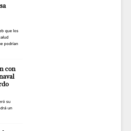
usa
eb que los
salud
ue podrían
n con
naval
erdo
eró su
ndrá un