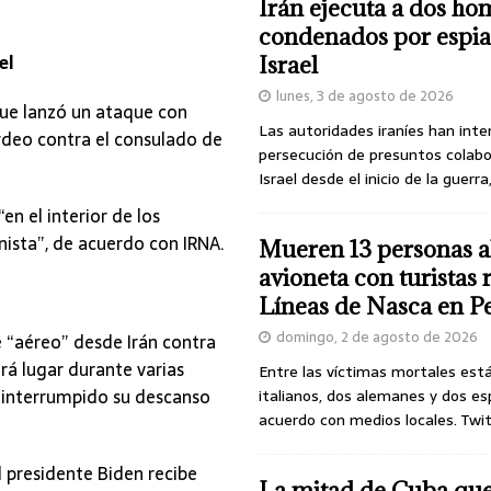
Irán ejecuta a dos ho
condenados por espia
el
Israel
lunes, 3 de agosto de 2026
 que lanzó un ataque con
Las autoridades iraníes han inte
ardeo contra el consulado de
persecución de presuntos colab
Israel desde el inicio de la guerra
“en el interior de los
nista”, de acuerdo con IRNA.
Mueren 13 personas a
avioneta con turistas
Líneas de Nasca en P
domingo, 2 de agosto de 2026
e “aéreo” desde Irán contra
rá lugar durante varias
Entre las víctimas mortales est
a interrumpido su descanso
italianos, dos alemanes y dos es
acuerdo con medios locales. Twi
 presidente Biden recibe
La mitad de Cuba qu