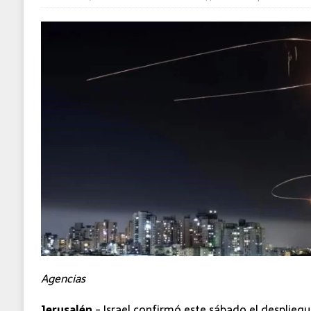
Agencias
Jerusalén
.- Israel confirmó este sábado el desplieg