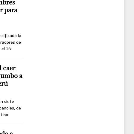
mbres
r para
nsificado la
oradores de
, el 28
l caer
 rumbo a
erú
án siete
pañoles, de
ttear
eda a