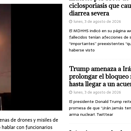
ciclosporiasis que ca
diarrea severa
lunes, 3 de agosto de 2026
El MDHHS indicó en su página w
fallecidos tenían afecciones de 
“importantes” preexistentes “q
haberse visto
Trump amenaza a Irá
prolongar el bloqueo 
hasta llegar a un acu
lunes, 3 de agosto de 2026
El presidente Donald Trump reit
promesa de que “¡Irán jamás te
arma nuclear!. Twittear
cenas de drones y misiles de
o hablar con funcionarios