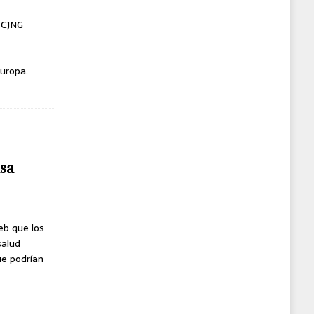
l CJNG
uropa.
usa
eb que los
salud
ue podrían