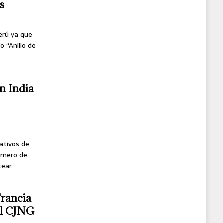
s
erú ya que
o “Anillo de
n India
ativos de
úmero de
tear
Francia
del CJNG