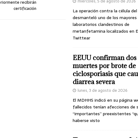
miércoles, 5 de agosto de 2026
riormente recibirán
certificación
La operación contra la célula de
desmanteló uno de los mayores
laboratorios clandestinos de
metanfetamina localizados en E
Twittear
EEUU confirman dos
muertes por brote de
ciclosporiasis que ca
diarrea severa
lunes, 3 de agosto de 2026
El MDHHS indicó en su página w
fallecidos tenían afecciones de 
“importantes” preexistentes “q
haberse visto