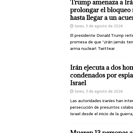
Trump amenaza a Irá
prolongar el bloqueo 
hasta llegar a un acu
lunes, 3 de agosto de 2026
El presidente Donald Trump reit
promesa de que “¡Irán jamás te
arma nuclear!. Twittear
Irán ejecuta a dos ho
condenados por espia
Israel
lunes, 3 de agosto de 2026
Las autoridades iraníes han inte
persecución de presuntos colab
Israel desde el inicio de la guerra
Mueren 13 personas a