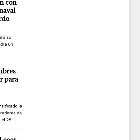
n con
naval
erdo
eró su
ndrá un
mbres
r para
nsificado la
oradores de
, el 28
l caer