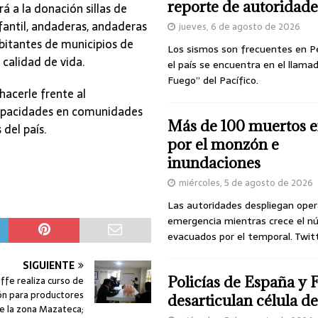
reporte de autoridade
á a la donación sillas de
nfantil, andaderas, andaderas
jueves, 6 de agosto de 2026
habitantes de municipios de
Los sismos son frecuentes en P
 calidad de vida.
el país se encuentra en el llamad
Fuego” del Pacífico.
hacerle frente al
apacidades en comunidades
Más de 100 muertos e
del país.
por el monzón e
inundaciones
miércoles, 5 de agosto de 2026
Las autoridades despliegan oper
emergencia mientras crece el n
evacuados por el temporal. Twit
SIGUIENTE
Policías de España y 
ffe realiza curso de
ón para productores
desarticulan célula 
e la zona Mazateca;