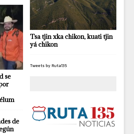
Tsa tjin xka chikon, kuati tjin
yá chikon
Tweets by Ruta135
d se
por
télum
ndes de
según