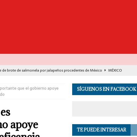
e de brote de salmonela por jalapeños procedentes de México
MÉXICO
destaca avance histórico para miles de familias con el programa Vivienda
portante que el gobierno apoye
SÍGUENOS EN FACEBOOK
edo
00 muertos en India por el monzón e inundaciones
EL MUNDO
 es
de Seguridad se suma a investigación por asesinato en vivo del influencer
no apoye
TE PUEDE INTERESAR
 en los Andes de Perú deja un herido, según reporte de autoridades
EL
eficencia