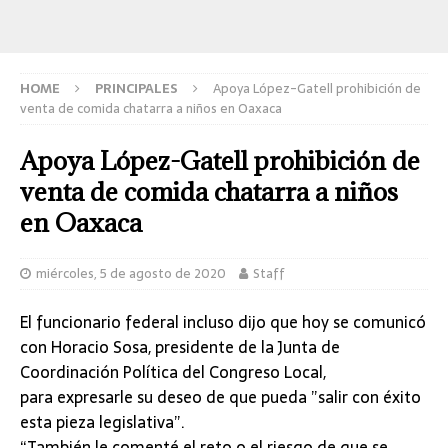
HOME
PRINCIPALES
Apoya López-Gatell prohibición de
venta de comida chatarra a niños en Oaxaca
Apoya López-Gatell prohibición de
venta de comida chatarra a niños
en Oaxaca
miércoles, 5 de agosto de 2020
Staff
El funcionario federal incluso dijo que hoy se comunicó
con Horacio Sosa, presidente de la Junta de
Coordinación Política del Congreso Local,
para expresarle su deseo de que pueda ”salir con éxito
esta pieza legislativa”.
“También le comenté el reto o el riesgo de que se