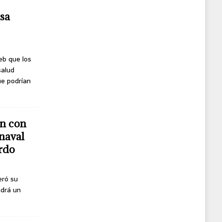
usa
eb que los
salud
ue podrían
n con
naval
erdo
eró su
ndrá un