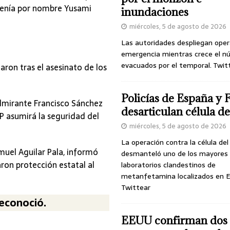
tenía por nombre Yusami
inundaciones
miércoles, 5 de agosto de 2026
Las autoridades despliegan oper
emergencia mientras crece el n
evacuados por el temporal. Twit
aron tras el asesinato de los
Policías de España y 
ealmirante Francisco Sánchez
desarticulan célula 
P asumirá la seguridad del
miércoles, 5 de agosto de 2026
La operación contra la célula de
muel Aguilar Pala, informó
desmanteló uno de los mayores
aron protección estatal al
laboratorios clandestinos de
metanfetamina localizados en E
Twittear
reconoció.
EEUU confirman dos