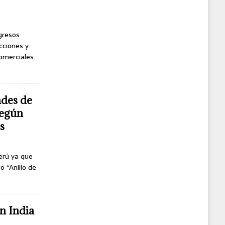
ngresos
cciones y
omerciales.
ndes de
según
s
erú ya que
o “Anillo de
n India