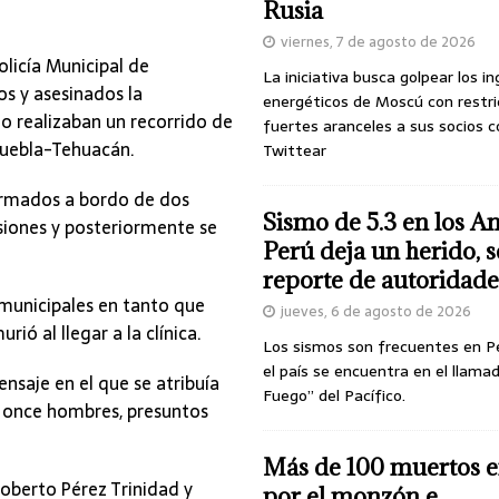
Rusia
viernes, 7 de agosto de 2026
olicía Municipal de
La iniciativa busca golpear los i
s y asesinados la
energéticos de Moscú con restri
 realizaban un recorrido de
fuertes aranceles a sus socios c
Puebla-Tehuacán.
Twittear
armados a bordo de dos
Sismo de 5.3 en los A
siones y posteriormente se
Perú deja un herido, 
reporte de autoridade
municipales en tanto que
jueves, 6 de agosto de 2026
ió al llegar a la clínica.
Los sismos son frecuentes en P
el país se encuentra en el llamad
nsaje en el que se atribuía
Fuego” del Pacífico.
a once hombres, presuntos
Más de 100 muertos e
Roberto Pérez Trinidad y
por el monzón e