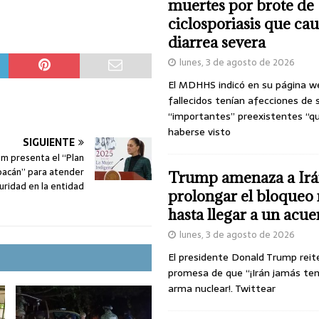
muertes por brote de
ciclosporiasis que ca
diarrea severa
lunes, 3 de agosto de 2026
El MDHHS indicó en su página w
fallecidos tenían afecciones de 
“importantes” preexistentes “q
haberse visto
SIGUIENTE
m presenta el “Plan
acán” para atender
Trump amenaza a Irá
uridad en la entidad
prolongar el bloqueo 
hasta llegar a un acu
lunes, 3 de agosto de 2026
El presidente Donald Trump reit
promesa de que “¡Irán jamás te
arma nuclear!. Twittear