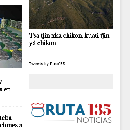
Tsa tjin xka chikon, kuati tjin
yá chikon
Tweets by Ruta135
y
s en
ueba
ciones a