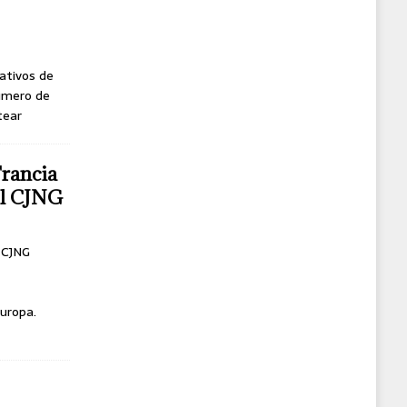
ativos de
úmero de
tear
Francia
del CJNG
l CJNG
uropa.