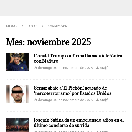
HOME
2025
noviembre
Mes:
noviembre 2025
Donald Trump confirma llamada telefónica
con Maduro
domingo, 30 de noviembre de 2025
Staff
Semar abate a ‘El Pichón’, acusado de
‘narcoterrorismo’ por Estados Unidos
domingo, 30 de noviembre de 2025
Staff
Joaquín Sabina da un emocionado adiós en el
último concierto de su vida
domingo, 30 de noviembre de 2025
Staff