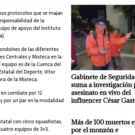
mos protocolos que se majan
 responsabilidad de la
ipo de apoyo del Instituto
a).
ndoínes de las diferentes
es Centrales y Mixteca en la
equipo es de la Cuenca del
tatal del Deporte, Vítor
Gabinete de Segurida
a de la Mixteca.
suma a investigación 
asesinato en vivo del
 en combate por 12
 y por un par en la modalidad
influencer César Gas
tatal con cinco squashistas,
Más de 100 muertos e
 cuatro equipos de 3×3,
por el monzón e