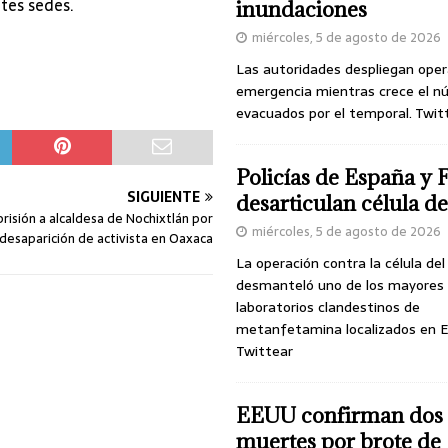
tes sedes.
inundaciones
miércoles, 5 de agosto de 2026
Las autoridades despliegan oper
emergencia mientras crece el n
evacuados por el temporal. Twit
Policías de España y 
SIGUIENTE
desarticulan célula 
prisión a alcaldesa de Nochixtlán por
miércoles, 5 de agosto de 2026
desaparición de activista en Oaxaca
La operación contra la célula de
desmanteló uno de los mayores
laboratorios clandestinos de
metanfetamina localizados en E
Twittear
EEUU confirman dos
muertes por brote de