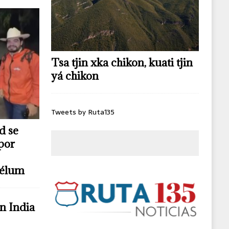
Tsa tjin xka chikon, kuati tjin
yá chikon
Tweets by Ruta135
d se
por
télum
n India