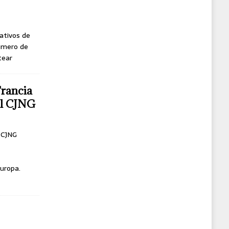
ativos de
úmero de
tear
Francia
del CJNG
l CJNG
uropa.