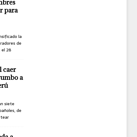
mbres
r para
nsificado la
oradores de
, el 28
l caer
 rumbo a
erú
án siete
pañoles, de
ttear
eda a