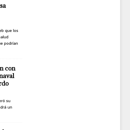
usa
eb que los
salud
ue podrían
n con
naval
erdo
eró su
ndrá un