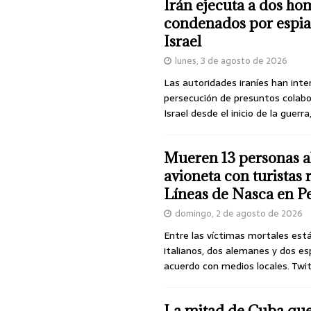
Irán ejecuta a dos ho
condenados por espia
Israel
lunes, 3 de agosto de 2026
Las autoridades iraníes han inte
persecución de presuntos colab
Israel desde el inicio de la guerra
Mueren 13 personas a
avioneta con turistas
Líneas de Nasca en P
domingo, 2 de agosto de 2026
Entre las víctimas mortales est
italianos, dos alemanes y dos es
acuerdo con medios locales. Twi
La mitad de Cuba qu