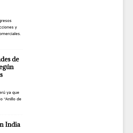
ngresos
cciones y
omerciales.
ndes de
según
s
erú ya que
o “Anillo de
n India