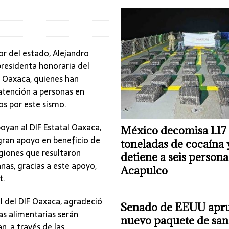
r del estado, Alejandro
presidenta honoraria del
F) Oaxaca, quienes han
atención a personas en
os por este sismo.
oyan al DIF Estatal Oaxaca,
México decomisa 1.17
gran apoyo en beneficio de
toneladas de cocaína 
regiones que resultaron
detiene a seis persona
as, gracias a este apoyo,
Acapulco
t.
l del DIF Oaxaca, agradeció
Senado de EEUU apr
as alimentarias serán
nuevo paquete de san
n, a través de las