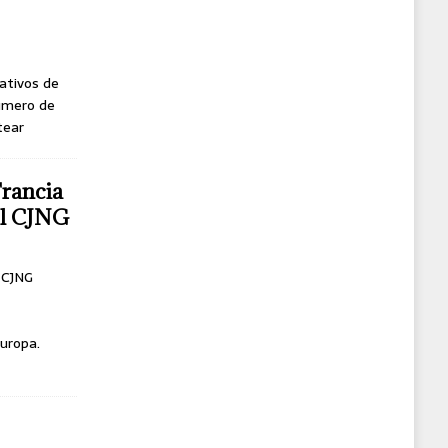
ativos de
úmero de
tear
Francia
del CJNG
l CJNG
uropa.