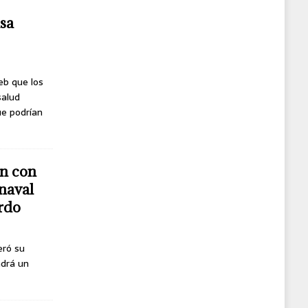
usa
eb que los
salud
ue podrían
n con
naval
erdo
eró su
ndrá un