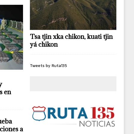
Tsa tjin xka chikon, kuati tjin
yá chikon
Tweets by Ruta135
y
s en
ueba
ciones a