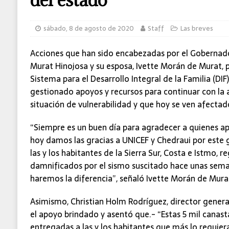
sábado, 8 de agosto de 2020
Staff
Las breves
Acciones que han sido encabezadas por el Gobernado
Murat Hinojosa y su esposa, Ivette Morán de Murat, 
Sistema para el Desarrollo Integral de la Familia (DI
gestionado apoyos y recursos para continuar con la 
situación de vulnerabilidad y que hoy se ven afectad
“Siempre es un buen día para agradecer a quienes ap
hoy damos las gracias a UNICEF y Chedraui por este 
las y los habitantes de la Sierra Sur, Costa e Istmo, 
damnificados por el sismo suscitado hace unas seman
haremos la diferencia”, señaló Ivette Morán de Mura
Asimismo, Christian Holm Rodríguez, director genera
el apoyo brindado y asentó que.- “Estas 5 mil canast
entregadas a las y los habitantes que más lo requiera