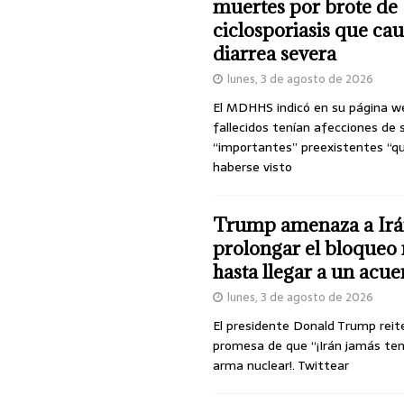
muertes por brote de
ciclosporiasis que ca
diarrea severa
lunes, 3 de agosto de 2026
El MDHHS indicó en su página w
fallecidos tenían afecciones de 
“importantes” preexistentes “q
haberse visto
Trump amenaza a Irá
prolongar el bloqueo 
hasta llegar a un acu
lunes, 3 de agosto de 2026
El presidente Donald Trump reit
promesa de que “¡Irán jamás te
arma nuclear!. Twittear