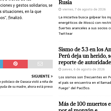
Rusia
iones y gestos solidarios, se
viernes, 7 de agosto de 2026
 situaciones, en la que
s”, finalizó.
La iniciativa busca golpear los i
energéticos de Moscú con restri
fuertes aranceles a sus socios c
Twittear
Sismo de 5.3 en los A
Perú deja un herido, 
reporte de autoridade
jueves, 6 de agosto de 2026
SIGUIENTE
Los sismos son frecuentes en P
policíaco de Oaxaca violó a niña de
el país se encuentra en el llamad
ayuda de su madre, ahora está preso
Fuego” del Pacífico.
Más de 100 muertos e
por el monzón e