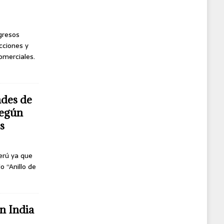
ngresos
cciones y
omerciales.
ndes de
según
s
erú ya que
o “Anillo de
n India