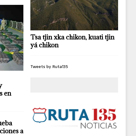
Tsa tjin xka chikon, kuati tjin
yá chikon
Tweets by Ruta135
y
s en
ueba
ciones a