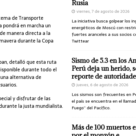
Rusia
viernes, 7 de agosto de 2026
stema de Transporte
La iniciativa busca golpear los i
ca pondrá en marcha un
energéticos de Moscú con restri
 de manera directa a la
fuertes aranceles a sus socios c
imavera durante la Copa
Twittear
Sismo de 5.3 en los A
an, detalló que esta ruta
Perú deja un herido, 
disponible durante todo el
reporte de autoridade
 una alternativa de
suarios.
jueves, 6 de agosto de 2026
Los sismos son frecuentes en P
ecial y disfrutar de las
el país se encuentra en el llamad
urante la justa mundialista.
Fuego” del Pacífico.
Más de 100 muertos e
por el monzón e