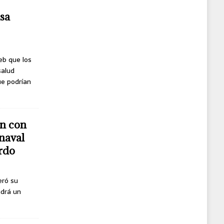
usa
eb que los
salud
ue podrían
n con
naval
erdo
eró su
ndrá un