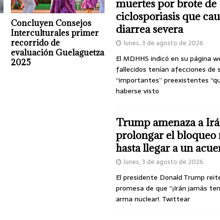
muertes por brote de
ciclosporiasis que ca
Concluyen Consejos
diarrea severa
Interculturales primer
recorrido de
lunes, 3 de agosto de 2026
evaluación Guelaguetza
El MDHHS indicó en su página w
2025
fallecidos tenían afecciones de 
“importantes” preexistentes “q
haberse visto
Trump amenaza a Irá
prolongar el bloqueo 
hasta llegar a un acu
lunes, 3 de agosto de 2026
El presidente Donald Trump reit
promesa de que “¡Irán jamás te
arma nuclear!. Twittear