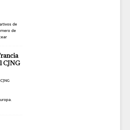
ativos de
úmero de
tear
Francia
del CJNG
l CJNG
uropa.