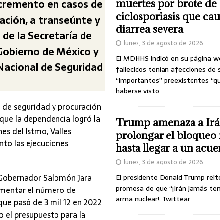
ecremento en casos de
muertes por brote de
ciclosporiasis que ca
ación, a transeúnte y
diarrea severa
 de la Secretaría de
lunes, 3 de agosto de 2026
Gobierno de México y
El MDHHS indicó en su página w
 Nacional de Seguridad
fallecidos tenían afecciones de 
“importantes” preexistentes “q
haberse visto
s de seguridad y procuración
 que la dependencia logró la
Trump amenaza a Irá
nes del Istmo, Valles
prolongar el bloqueo 
nto las ejecuciones
hasta llegar a un acu
lunes, 3 de agosto de 2026
l Gobernador Salomón Jara
El presidente Donald Trump reit
promesa de que “¡Irán jamás te
aumentar el número de
arma nuclear!. Twittear
–que pasó de 3 mil 12 en 2022
o el presupuesto para la