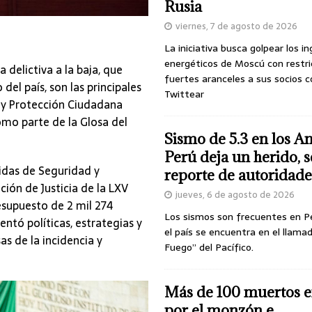
Rusia
viernes, 7 de agosto de 2026
La iniciativa busca golpear los i
energéticos de Moscú con restri
a delictiva a la baja, que
fuertes aranceles a sus socios c
el país, son las principales
Twittear
d y Protección Ciudadana
omo parte de la Glosa del
Sismo de 5.3 en los A
Perú deja un herido, 
idas de Seguridad y
reporte de autoridade
ión de Justicia de la LXV
jueves, 6 de agosto de 2026
esupuesto de 2 mil 274
Los sismos son frecuentes en P
ntó políticas, estrategias y
el país se encuentra en el llamad
s de la incidencia y
Fuego” del Pacífico.
Más de 100 muertos e
por el monzón e