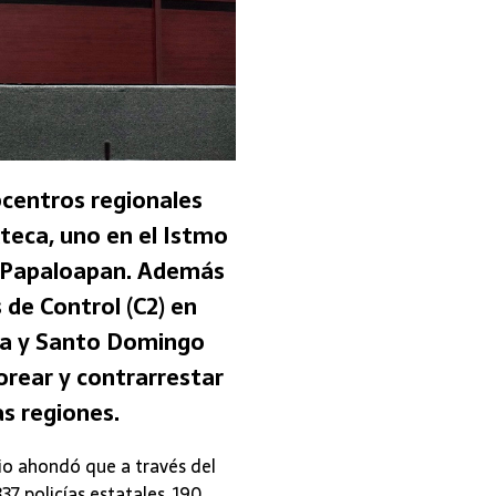
centros regionales
xteca, uno en el Istmo
l Papaloapan. Además
de Control (C2) en
la y Santo Domingo
orear y contrarrestar
as regiones.
io ahondó que a través del
37 policías estatales, 190