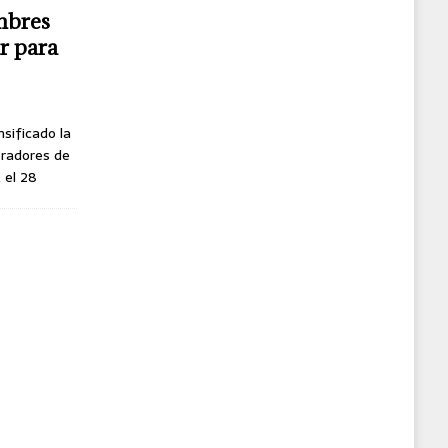
mbres
r para
nsificado la
oradores de
, el 28