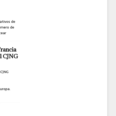
ativos de
úmero de
tear
Francia
del CJNG
l CJNG
uropa.