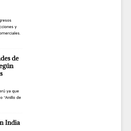
ngresos
cciones y
omerciales.
ndes de
según
s
erú ya que
o “Anillo de
n India