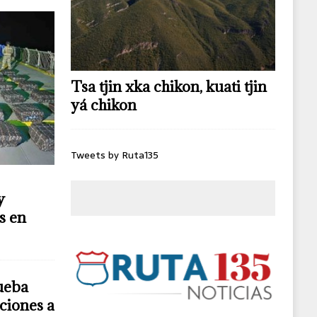
Tsa tjin xka chikon, kuati tjin
yá chikon
Tweets by Ruta135
y
s en
ueba
ciones a