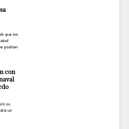
usa
eb que los
salud
ue podrían
n con
naval
erdo
eró su
ndrá un