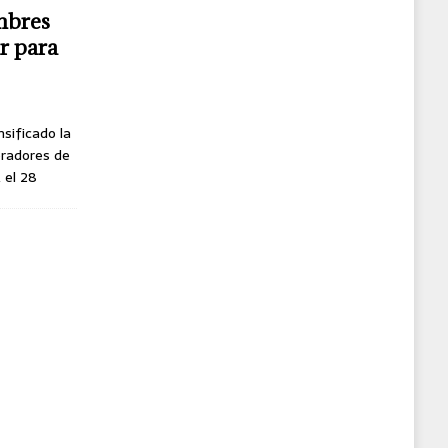
mbres
r para
nsificado la
oradores de
, el 28