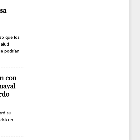
usa
eb que los
salud
ue podrían
n con
naval
erdo
eró su
ndrá un