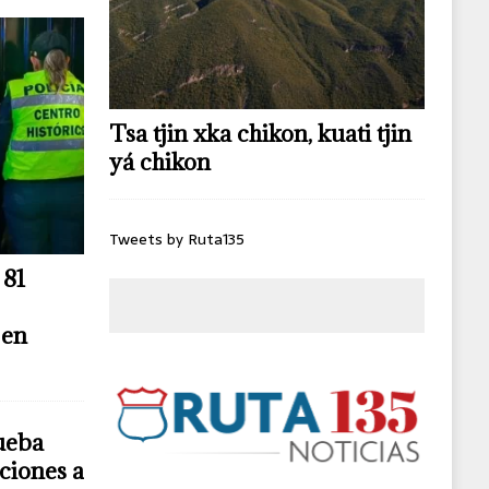
Tsa tjin xka chikon, kuati tjin
yá chikon
Tweets by Ruta135
 81
 en
ueba
ciones a