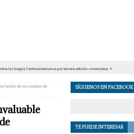
ina los Juegos Centroamericanos por tercera edición consecutiva
portación de los medios de
SÍGUENOS EN FACEBOOK
ernador de Oaxaca con rehabilitación de carretera de Santa María
nvaluable
misa 1.17 toneladas de cocaína y detiene a seis personas en Acapulco
 de
TE PUEDE INTERESAR
ón preventiva a Ángel ‘N’, exgobernador de Guerrero
PRINCIPALES