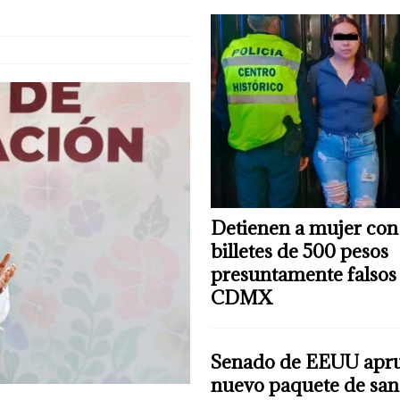
 mujer con 81 billetes de 500 pesos presuntamente falsos en CDMX
C-5
Detienen a mujer con
billetes de 500 pesos
presuntamente falsos
CDMX
Senado de EEUU apr
nuevo paquete de san