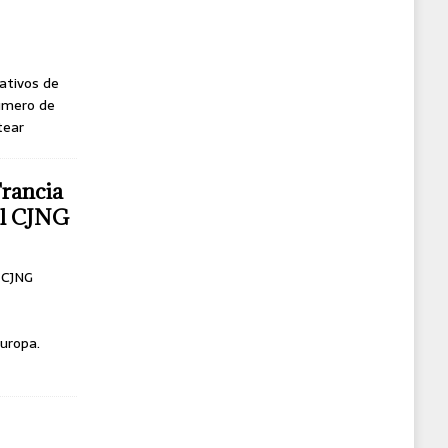
ativos de
úmero de
tear
Francia
del CJNG
l CJNG
uropa.