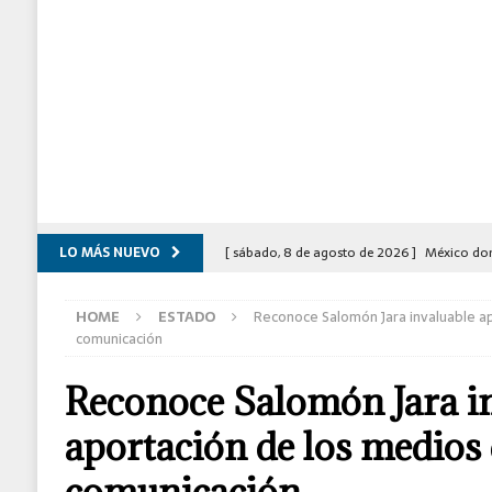
LO MÁS NUEVO
[ sábado, 8 de agosto de 2026 ]
México dom
DEPORTES
HOME
ESTADO
Reconoce Salomón Jara invaluable a
[ sábado, 8 de agosto de 2026 ]
Cumple gob
comunicación
Ecatepec
ESTADO
Reconoce Salomón Jara i
[ viernes, 7 de agosto de 2026 ]
México deco
aportación de los medios
C-5
[ viernes, 7 de agosto de 2026 ]
Dictan prisi
comunicación