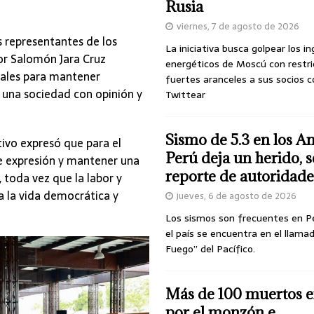
Rusia
viernes, 7 de agosto de 2026
s representantes de los
La iniciativa busca golpear los i
or Salomón Jara Cruz
energéticos de Moscú con restri
nales para mantener
fuertes aranceles a sus socios c
e una sociedad con opinión y
Twittear
Sismo de 5.3 en los A
tivo expresó que para el
Perú deja un herido, 
re expresión y mantener una
reporte de autoridade
 toda vez que la labor y
a la vida democrática y
jueves, 6 de agosto de 2026
Los sismos son frecuentes en P
el país se encuentra en el llamad
Fuego” del Pacífico.
Más de 100 muertos e
por el monzón e