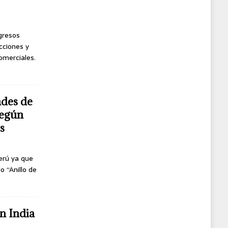
ngresos
cciones y
omerciales.
ndes de
según
s
erú ya que
o “Anillo de
n India