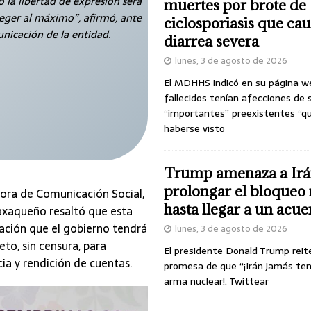
la libertad de expresión será
muertes por brote de
eger al máximo”, afirmó, ante
ciclosporiasis que ca
unicación de la entidad.
diarrea severa
lunes, 3 de agosto de 2026
El MDHHS indicó en su página w
fallecidos tenían afecciones de 
“importantes” preexistentes “q
haberse visto
Trump amenaza a Irá
prolongar el bloqueo 
ora de Comunicación Social,
hasta llegar a un acu
axaqueño resaltó que esta
ación que el gobierno tendrá
lunes, 3 de agosto de 2026
to, sin censura, para
El presidente Donald Trump reit
ia y rendición de cuentas.
promesa de que “¡Irán jamás te
arma nuclear!. Twittear