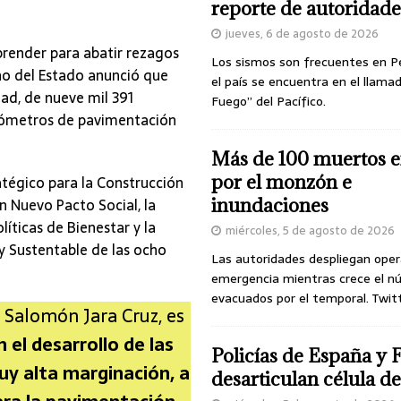
reporte de autoridade
jueves, 6 de agosto de 2026
render para abatir rezagos
Los sismos son frecuentes en P
no del Estado anunció que
el país se encuentra en el llamad
ad, de nueve mil 391
Fuego” del Pacífico.
kilómetros de pavimentación
Más de 100 muertos e
por el monzón e
atégico para la Construcción
un Nuevo Pacto Social, la
inundaciones
líticas de Bienestar y la
miércoles, 5 de agosto de 2026
 y Sustentable de las ocho
Las autoridades despliegan oper
emergencia mientras crece el n
evacuados por el temporal. Twit
, Salomón Jara Cruz, es
 el desarrollo de las
Policías de España y 
uy alta marginación, a
desarticulan célula 