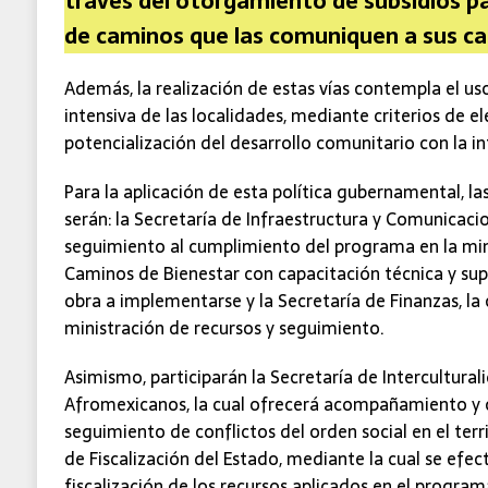
través del otorgamiento de subsidios p
de caminos que las comuniquen a sus ca
Además, la realización de estas vías contempla el u
intensiva de las localidades, mediante criterios de el
potencialización del desarrollo comunitario con la inf
Para la aplicación de esta política gubernamental, l
serán: la Secretaría de Infraestructura y Comunicacio
seguimiento al cumplimiento del programa en la mini
Caminos de Bienestar con capacitación técnica y supe
obra a implementarse y la Secretaría de Finanzas, la 
ministración de recursos y seguimiento.
Asimismo, participarán la Secretaría de Intercultural
Afromexicanos, la cual ofrecerá acompañamiento y 
seguimiento de conflictos del orden social en el terri
de Fiscalización del Estado, mediante la cual se efec
fiscalización de los recursos aplicados en el program