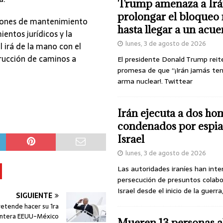
Trump amenaza a Irá
prolongar el bloqueo 
ciones de mantenimiento
hasta llegar a un acu
entos jurídicos y la
lunes, 3 de agosto de 2026
 irá de la mano con el
rucción de caminos a
El presidente Donald Trump reit
promesa de que “¡Irán jamás te
arma nuclear!. Twittear
Irán ejecuta a dos ho
condenados por espia
Israel
lunes, 3 de agosto de 2026
Las autoridades iraníes han inte
persecución de presuntos colab
Israel desde el inicio de la guerra
SIGUIENTE
retende hacer su 1ra
frontera EEUU-México
Mueren 13 personas a