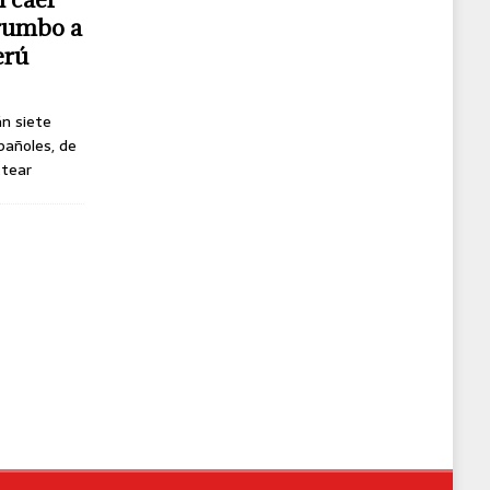
 rumbo a
erú
án siete
pañoles, de
ttear