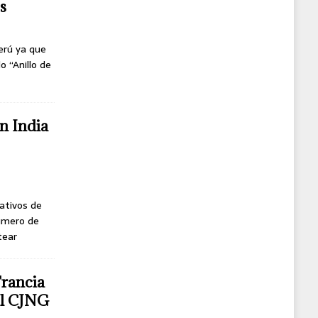
s
erú ya que
o “Anillo de
n India
ativos de
úmero de
tear
Francia
del CJNG