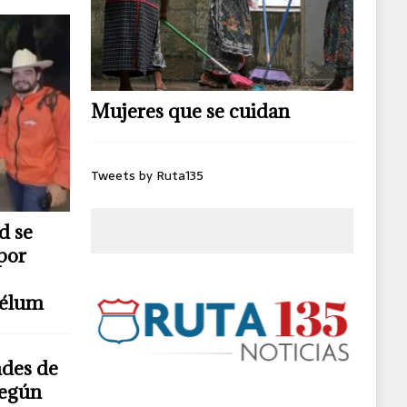
Mujeres que se cuidan
Tweets by Ruta135
d se
por
télum
ndes de
según