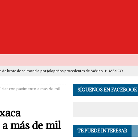
e de brote de salmonela por jalapeños procedentes de México
MÉXICO
destaca avance histórico para miles de familias con el programa Vivienda
ciar con pavimento a más de mil
SÍGUENOS EN FACEBOOK
00 muertos en India por el monzón e inundaciones
EL MUNDO
xaca
de Seguridad se suma a investigación por asesinato en vivo del influencer
 a más de mil
TE PUEDE INTERESAR
 en los Andes de Perú deja un herido, según reporte de autoridades
EL