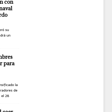
n con
naval
erdo
eró su
ndrá un
mbres
r para
nsificado la
oradores de
, el 28
l caer