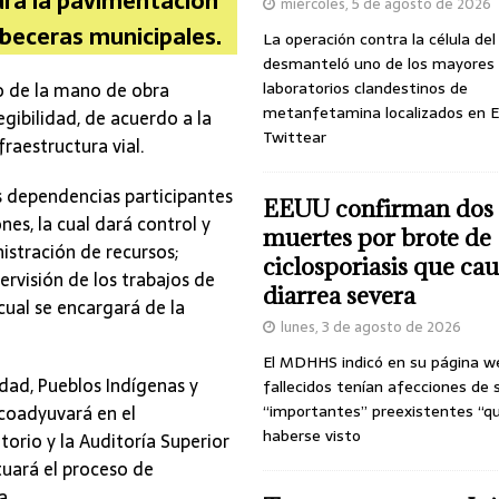
ara la pavimentación
miércoles, 5 de agosto de 2026
beceras municipales.
La operación contra la célula de
desmanteló uno de los mayores
so de la mano de obra
laboratorios clandestinos de
metanfetamina localizados en E
egibilidad, de acuerdo a la
Twittear
raestructura vial.
as dependencias participantes
EEUU confirman dos
nes, la cual dará control y
muertes por brote de
stración de recursos;
ciclosporiasis que ca
rvisión de los trabajos de
diarrea severa
cual se encargará de la
lunes, 3 de agosto de 2026
El MDHHS indicó en su página w
idad, Pueblos Indígenas y
fallecidos tenían afecciones de 
coadyuvará en el
“importantes” preexistentes “q
haberse visto
torio y la Auditoría Superior
tuará el proceso de
a.