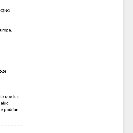
l CJNG
uropa.
usa
eb que los
salud
ue podrían