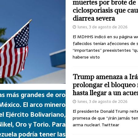
muertes por brote de
ciclosporiasis que ca
diarrea severa
lunes, 3 de agosto de 2026
El MDHHS indicó en su página w
fallecidos tenían afecciones de 
“importantes” preexistentes “q
haberse visto
Trump amenaza a Irá
prolongar el bloqueo 
hasta llegar a un acu
as más grandes de oro
lunes, 3 de agosto de 2026
México. El arco minero
El presidente Donald Trump reit
l Ejército Bolivariano,
promesa de que “¡Irán jamás te
kel, Oro y Torio. Para
arma nuclear!. Twittear
zuela podría tener las