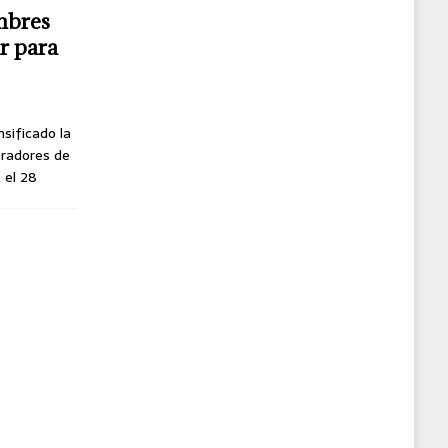
mbres
r para
nsificado la
oradores de
, el 28