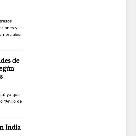
ngresos
cciones y
omerciales.
ndes de
según
s
erú ya que
o “Anillo de
n India