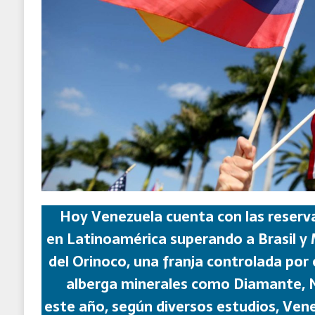
Hoy Venezuela cuenta con las reserv
en Latinoamérica superando a Brasil y 
del Orinoco, una franja controlada por e
alberga minerales como Diamante, Ni
este año, según diversos estudios, Vene