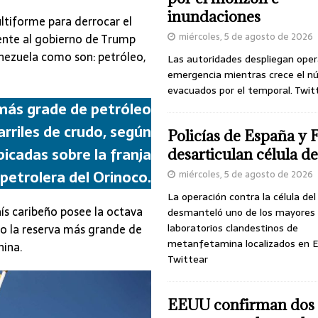
inundaciones
tiforme para derrocar el
miércoles, 5 de agosto de 2026
nte al gobierno de Trump
nezuela como son: petróleo,
Las autoridades despliegan oper
emergencia mientras crece el n
evacuados por el temporal. Twit
 más grade de petróleo
rriles de crudo, según
Policías de España y 
bicadas sobre la franja
desarticulan célula 
 petrolera del Orinoco.
miércoles, 5 de agosto de 2026
La operación contra la célula de
país caribeño posee la octava
desmanteló uno de los mayores
o la reserva más grande de
laboratorios clandestinos de
metanfetamina localizados en E
hina.
Twittear
EEUU confirman dos