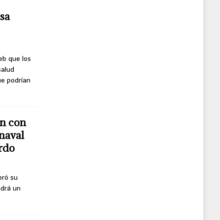
usa
eb que los
salud
ue podrían
n con
naval
erdo
eró su
ndrá un