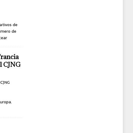
ativos de
úmero de
tear
Francia
del CJNG
l CJNG
uropa.