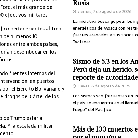
Rusia
 Ford, el más grande del
viernes, 7 de agosto de 2026
0 efectivos militares.
La iniciativa busca golpear los i
áfico pertenecientes al Tren
energéticos de Moscú con restri
fuertes aranceles a sus socios c
ón de al menos 10
Twittear
iones entre ambos países,
odrían desembocar en los
firme.
Sismo de 5.3 en los A
Perú deja un herido, 
tado fuentes internas del
reporte de autoridade
ntervención en puertos,
jueves, 6 de agosto de 2026
por el Ejército Bolivariano y
e drogas del Cártel de los
Los sismos son frecuentes en P
el país se encuentra en el llamad
Fuego” del Pacífico.
no de Trump estaría
a. Y la escalada militar
Más de 100 muertos e
omento.
por el monzón e