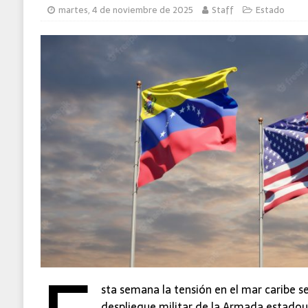
martes, 4 de noviembre de 2025
Staff
Estado
Ecatepec
ESTADO
sta semana la tensión en el mar caribe s
despliegue militar de la Armada estadou