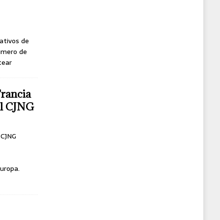
ativos de
úmero de
tear
Francia
del CJNG
l CJNG
uropa.