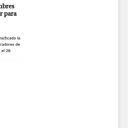
mbres
r para
nsificado la
oradores de
, el 28