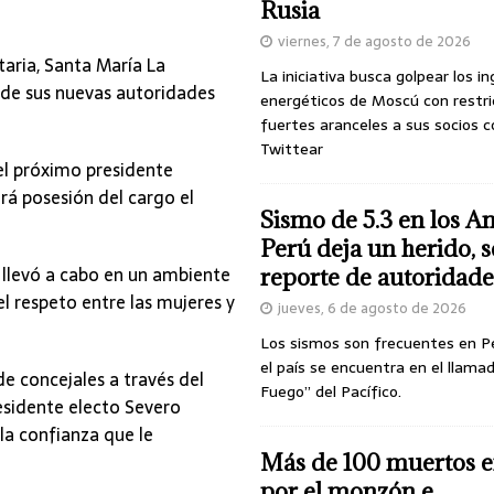
Rusia
viernes, 7 de agosto de 2026
aria, Santa María La
La iniciativa busca golpear los i
 de sus nuevas autoridades
energéticos de Moscú con restri
fuertes aranceles a sus socios c
Twittear
el próximo presidente
rá posesión del cargo el
Sismo de 5.3 en los A
Perú deja un herido, 
 llevó a cabo en un ambiente
reporte de autoridade
l respeto entre las mujeres y
jueves, 6 de agosto de 2026
Los sismos son frecuentes en P
el país se encuentra en el llamad
e concejales a través del
Fuego” del Pacífico.
esidente electo Severo
la confianza que le
Más de 100 muertos e
por el monzón e