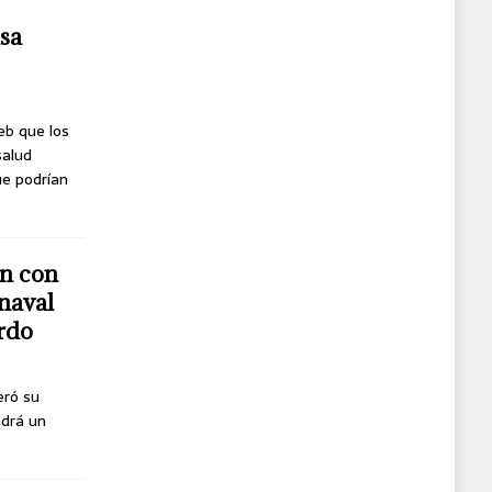
usa
eb que los
salud
ue podrían
n con
naval
erdo
eró su
ndrá un