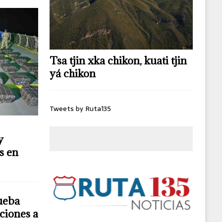
Tsa tjin xka chikon, kuati tjin
yá chikon
Tweets by Ruta135
y
s en
ueba
ciones a