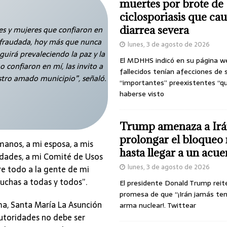
muertes por brote de
ciclosporiasis que ca
s y mujeres que confiaron en
diarrea severa
efraudada, hoy más que nunca
lunes, 3 de agosto de 2026
uirá prevaleciendo la paz y la
El MDHHS indicó en su página w
 confiaron en mí, las invito a
fallecidos tenían afecciones de 
stro amado municipio”, señaló.
“importantes” preexistentes “q
haberse visto
Trump amenaza a Irá
prolongar el bloqueo 
manos, a mi esposa, a mis
hasta llegar a un acu
iudades, a mi Comité de Usos
lunes, 3 de agosto de 2026
re todo a la gente de mi
uchas a todas y todos”.
El presidente Donald Trump reit
promesa de que “¡Irán jamás te
a, Santa María La Asunción
arma nuclear!. Twittear
utoridades no debe ser