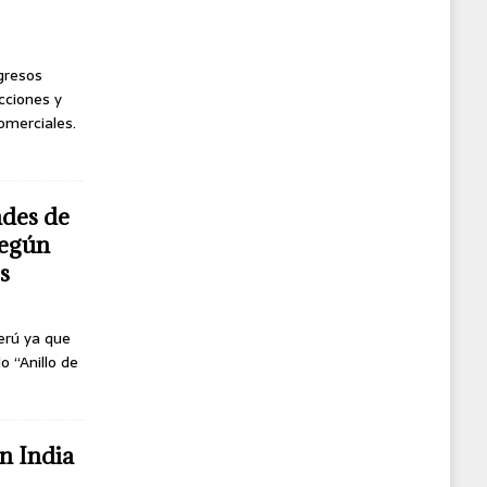
ngresos
cciones y
omerciales.
ndes de
según
s
erú ya que
o “Anillo de
n India