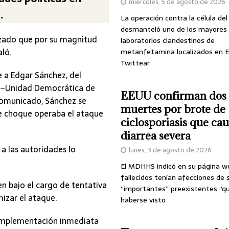
miércoles, 5 de agosto de 2026
.
La operación contra la célula de
desmanteló uno de los mayores
nizado que por su magnitud
laboratorios clandestinos de
aló.
metanfetamina localizados en E
Twittear
 a Edgar Sánchez, del
al–Unidad Democrática de
EEUU confirman dos
 comunicado, Sánchez se
muertes por brote de
de choque operaba el ataque
ciclosporiasis que ca
diarrea severa
 a las autoridades lo
lunes, 3 de agosto de 2026
El MDHHS indicó en su página w
fallecidos tenían afecciones de 
en bajo el cargo de tentativa
“importantes” preexistentes “q
izar el ataque.
haberse visto
la implementación inmediata