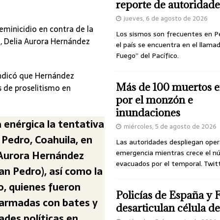
reporte de autoridade
jueves, 6 de agosto de 2026
eminicidio en contra de la
Los sismos son frecuentes en P
a, Delia Aurora Hernández
el país se encuentra en el llamad
Fuego” del Pacífico.
ndicó que Hernández
Más de 100 muertos e
s de proselitismo en
por el monzón e
inundaciones
nérgica la tentativa
miércoles, 5 de agosto de 2026
 Pedro, Coahuila, en
Las autoridades despliegan oper
emergencia mientras crece el n
 Aurora Hernández
evacuados por el temporal. Twit
an Pedro), así como la
o, quienes fueron
Policías de España y 
 armadas con bates y
desarticulan célula 
ades políticas en