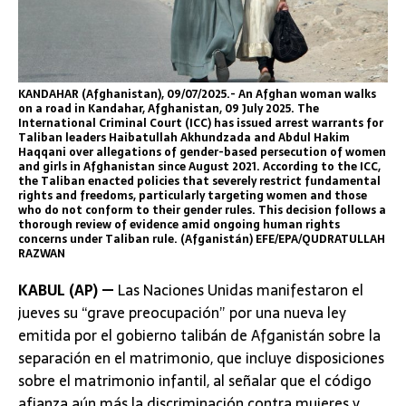
KANDAHAR (Afghanistan), 09/07/2025.- An Afghan woman walks
on a road in Kandahar, Afghanistan, 09 July 2025. The
International Criminal Court (ICC) has issued arrest warrants for
Taliban leaders Haibatullah Akhundzada and Abdul Hakim
Haqqani over allegations of gender-based persecution of women
and girls in Afghanistan since August 2021. According to the ICC,
the Taliban enacted policies that severely restrict fundamental
rights and freedoms, particularly targeting women and those
who do not conform to their gender rules. This decision follows a
thorough review of evidence amid ongoing human rights
concerns under Taliban rule. (Afganistán) EFE/EPA/QUDRATULLAH
RAZWAN
KABUL (AP) —
Las Naciones Unidas manifestaron el
jueves su “grave preocupación” por una nueva ley
emitida por el gobierno talibán de Afganistán sobre la
separación en el matrimonio, que incluye disposiciones
sobre el matrimonio infantil, al señalar que el código
afianza aún más la discriminación contra mujeres y