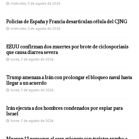
miércoles, 5 de agosto de 2026
Policías de España y Francia desarticulan célula del CJNG
miércoles, 5 de agosto de 2026
EEUU confirman dos muertes por brote de ciclosporiasis
que causa diarrea severa
lunes, 3 de agosto de 2026
Trump amenaza a Irán con prolongar el bloqueo naval hasta
llegar a un acuerdo
lunes, 3 de agosto de 2026
Irán ejecuta a dos hombres condenados por espiar para
Israel
lunes, 3 de agosto de 2026
Mueren 13 personas al caer avioneta con turistas rumbo a