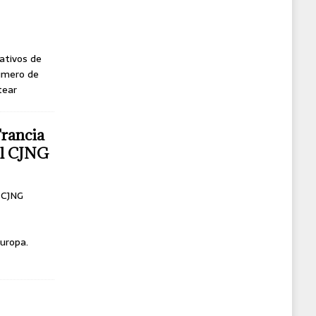
ativos de
úmero de
tear
Francia
del CJNG
l CJNG
uropa.