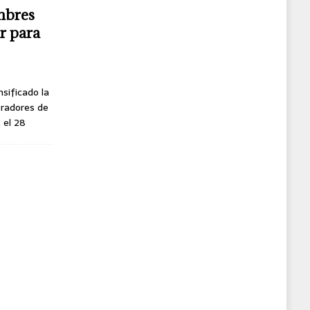
mbres
r para
nsificado la
oradores de
, el 28