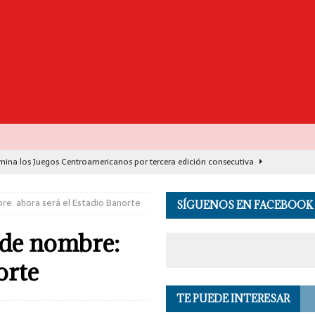
ina los Juegos Centroamericanos por tercera edición consecutiva
re: ahora será el Estadio Banorte
SÍGUENOS EN FACEBOOK
ernador de Oaxaca con rehabilitación de carretera de Santa María
 de nombre:
misa 1.17 toneladas de cocaína y detiene a seis personas en Acapulco
orte
TE PUEDE INTERESAR
ón preventiva a Ángel ‘N’, exgobernador de Guerrero
PRINCIPALES