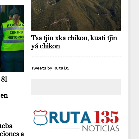
Tsa tjin xka chikon, kuati tjin
yá chikon
Tweets by Ruta135
 81
 en
ueba
ciones a