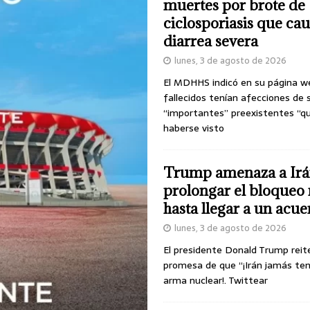
muertes por brote de
ciclosporiasis que ca
diarrea severa
lunes, 3 de agosto de 2026
El MDHHS indicó en su página w
fallecidos tenían afecciones de 
“importantes” preexistentes “q
haberse visto
Trump amenaza a Irá
prolongar el bloqueo 
hasta llegar a un acu
lunes, 3 de agosto de 2026
El presidente Donald Trump reit
promesa de que “¡Irán jamás te
arma nuclear!. Twittear