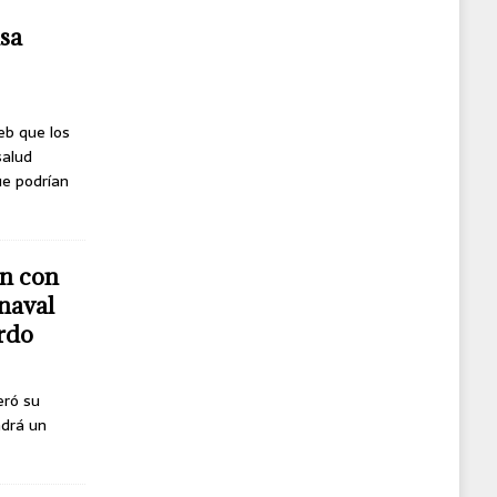
usa
eb que los
salud
ue podrían
n con
naval
erdo
eró su
ndrá un