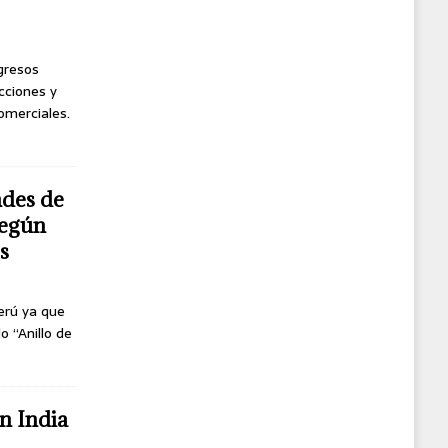
ngresos
cciones y
omerciales.
ndes de
según
s
erú ya que
o “Anillo de
n India