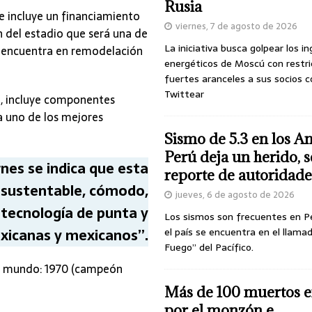
Rusia
e incluye un financiamiento
viernes, 7 de agosto de 2026
n del estadio que será una de
La iniciativa busca golpear los i
e encuentra en remodelación
energéticos de Moscú con restri
fuertes aranceles a sus socios c
Twittear
e, incluye componentes
a uno de los mejores
Sismo de 5.3 en los A
Perú deja un herido, 
nes se indica que esta
reporte de autoridade
 sustentable, cómodo,
jueves, 6 de agosto de 2026
 tecnología de punta y
Los sismos son frecuentes en P
mexicanas y mexicanos”.
el país se encuentra en el llamad
Fuego” del Pacífico.
el mundo: 1970 (campeón
Más de 100 muertos e
por el monzón e