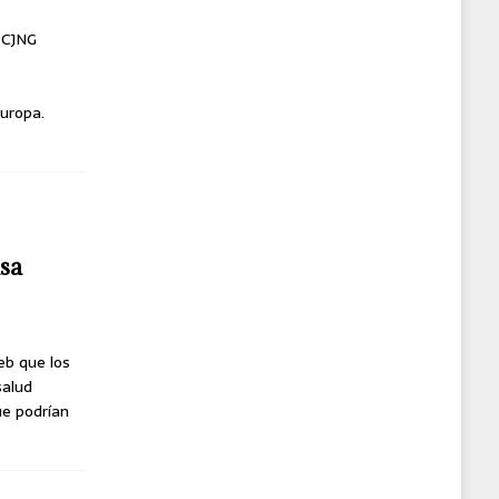
l CJNG
uropa.
usa
eb que los
salud
ue podrían