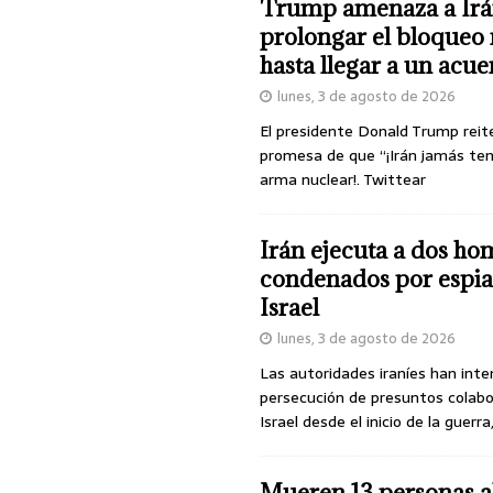
Trump amenaza a Irá
prolongar el bloqueo 
hasta llegar a un acu
lunes, 3 de agosto de 2026
El presidente Donald Trump reit
promesa de que “¡Irán jamás te
arma nuclear!. Twittear
Irán ejecuta a dos ho
condenados por espia
Israel
lunes, 3 de agosto de 2026
Las autoridades iraníes han inte
persecución de presuntos colab
Israel desde el inicio de la guerra
Mueren 13 personas a