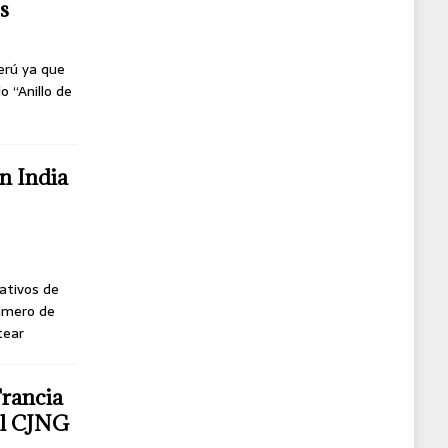
s
erú ya que
o “Anillo de
n India
ativos de
úmero de
tear
Francia
del CJNG