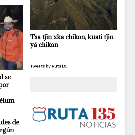
Tsa tjin xka chikon, kuati tjin
yá chikon
Tweets by Ruta135
d se
por
télum
ndes de
según