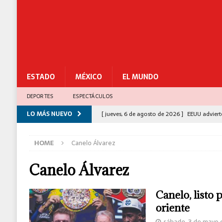
ESTADO
MÉXICO
EL MUNDO
DEPORTES
ESPECTÁCULOS
LO MÁS NUEVO
[ jueves, 6 de agosto de 2026 ]
EEUU adviert
[ miércoles, 5 de agosto de 2026 ]
Congreso 
HOME
Canelo Álvarez
para el Bienestar
ESTADO
[ miércoles, 5 de agosto de 2026 ]
Más de 1
Canelo Álvarez
[ miércoles, 5 de agosto de 2026 ]
Gabinete 
Canelo, listo
César Gastélum
C-5
oriente
[ jueves, 6 de agosto de 2026 ]
Sismo de 5.3
sábado, 3 de mayo 