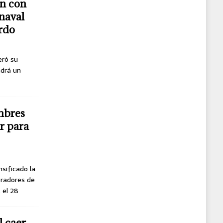
n con
naval
erdo
eró su
ndrá un
mbres
r para
nsificado la
oradores de
, el 28
l caer