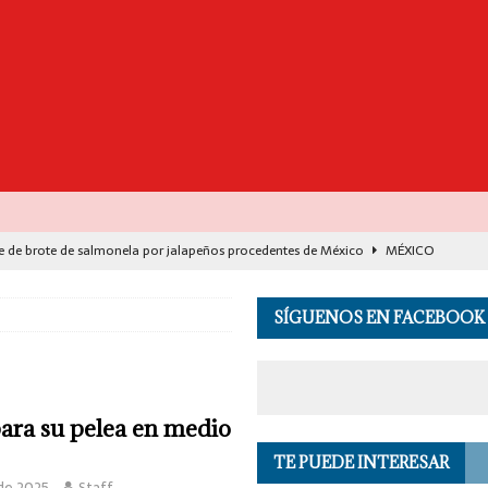
e de brote de salmonela por jalapeños procedentes de México
MÉXICO
destaca avance histórico para miles de familias con el programa Vivienda
SÍGUENOS EN FACEBOOK
00 muertos en India por el monzón e inundaciones
EL MUNDO
de Seguridad se suma a investigación por asesinato en vivo del influencer
 para su pelea en medio
TE PUEDE INTERESAR
 en los Andes de Perú deja un herido, según reporte de autoridades
EL
de 2025
Staff