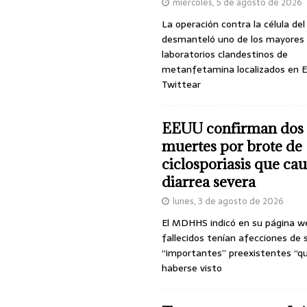
miércoles, 5 de agosto de 2026
La operación contra la célula de
desmanteló uno de los mayores
laboratorios clandestinos de
metanfetamina localizados en E
Twittear
EEUU confirman dos
muertes por brote de
ciclosporiasis que ca
diarrea severa
lunes, 3 de agosto de 2026
El MDHHS indicó en su página w
fallecidos tenían afecciones de 
“importantes” preexistentes “q
haberse visto