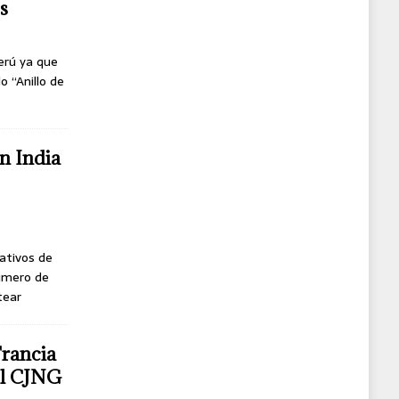
s
erú ya que
o “Anillo de
n India
ativos de
úmero de
tear
Francia
del CJNG