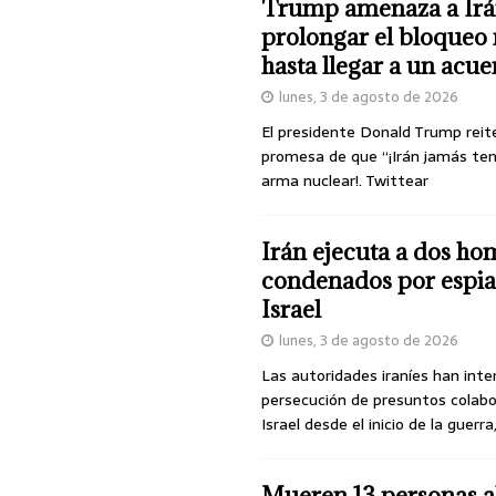
Trump amenaza a Irá
prolongar el bloqueo 
hasta llegar a un acu
lunes, 3 de agosto de 2026
El presidente Donald Trump reit
promesa de que “¡Irán jamás te
arma nuclear!. Twittear
Irán ejecuta a dos ho
condenados por espia
Israel
lunes, 3 de agosto de 2026
Las autoridades iraníes han inte
persecución de presuntos colab
Israel desde el inicio de la guerra
Mueren 13 personas a