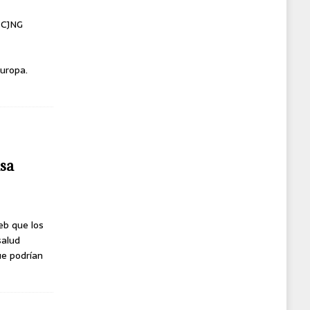
l CJNG
uropa.
usa
eb que los
salud
ue podrían