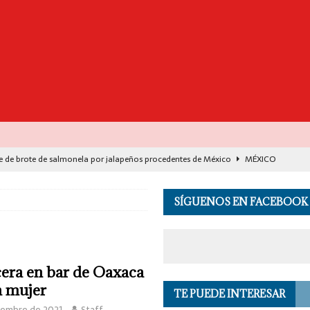
e de brote de salmonela por jalapeños procedentes de México
MÉXICO
destaca avance histórico para miles de familias con el programa Vivienda
SÍGUENOS EN FACEBOOK
00 muertos en India por el monzón e inundaciones
EL MUNDO
de Seguridad se suma a investigación por asesinato en vivo del influencer
cera en bar de Oaxaca
a mujer
TE PUEDE INTERESAR
 en los Andes de Perú deja un herido, según reporte de autoridades
EL
iembre de 2021
Staff