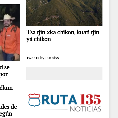
Tsa tjin xka chikon, kuati tjin
yá chikon
Tweets by Ruta135
d se
por
télum
ndes de
según