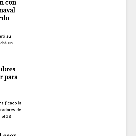
n con
naval
erdo
eró su
ndrá un
mbres
r para
nsificado la
oradores de
, el 28
l caer