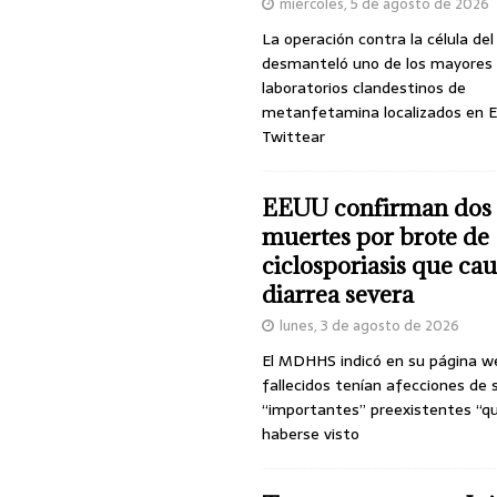
miércoles, 5 de agosto de 2026
La operación contra la célula de
desmanteló uno de los mayores
laboratorios clandestinos de
metanfetamina localizados en E
Twittear
EEUU confirman dos
muertes por brote de
ciclosporiasis que ca
diarrea severa
lunes, 3 de agosto de 2026
El MDHHS indicó en su página w
fallecidos tenían afecciones de 
“importantes” preexistentes “q
haberse visto