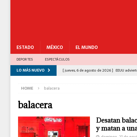
ESTADO
MÉXICO
EL MUNDO
DEPORTES
ESPECTÁCULOS
LO MÁS NUEVO
[ jueves, 6 de agosto de 2026 ]
EEUU adviert
[ miércoles, 5 de agosto de 2026 ]
Congreso 
HOME
balacera
para el Bienestar
ESTADO
[ miércoles, 5 de agosto de 2026 ]
Más de 1
balacera
[ miércoles, 5 de agosto de 2026 ]
Gabinete 
Desatan bala
César Gastélum
C-5
y matan a un
[ jueves, 6 de agosto de 2026 ]
Sismo de 5.3
domingo, 21 de nov