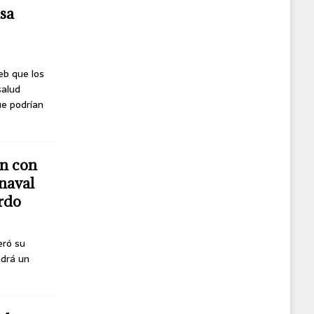
usa
eb que los
salud
ue podrían
n con
naval
erdo
eró su
ndrá un