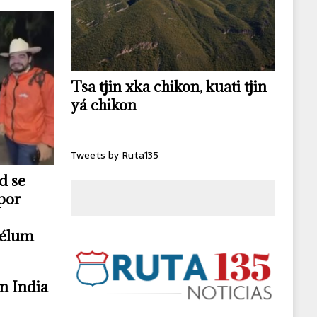
Tsa tjin xka chikon, kuati tjin
yá chikon
Tweets by Ruta135
d se
por
télum
n India