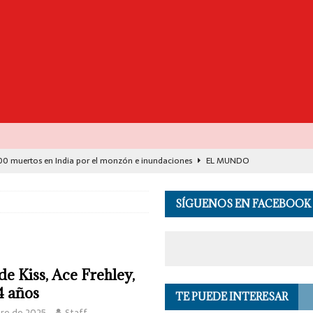
00 muertos en India por el monzón e inundaciones
EL MUNDO
de Seguridad se suma a investigación por asesinato en vivo del influencer
SÍGUENOS EN FACEBOOK
lud: justicia social para Oaxaca
OPINIÓN
de España y Francia desarticulan célula del CJNG
EL MUNDO
de Kiss, Ace Frehley,
destaca avance histórico para miles de familias con el programa Vivienda
74 años
TE PUEDE INTERESAR
bre de 2025
Staff