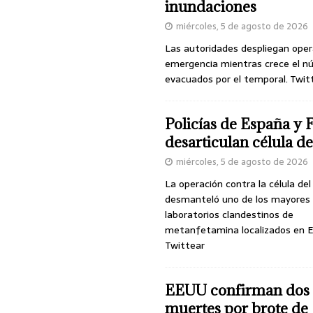
inundaciones
miércoles, 5 de agosto de 2026
Las autoridades despliegan oper
emergencia mientras crece el n
evacuados por el temporal. Twit
Policías de España y 
desarticulan célula 
miércoles, 5 de agosto de 2026
La operación contra la célula de
desmanteló uno de los mayores
laboratorios clandestinos de
metanfetamina localizados en E
Twittear
EEUU confirman dos
muertes por brote de