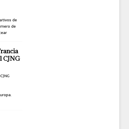
ativos de
úmero de
tear
Francia
del CJNG
l CJNG
uropa.