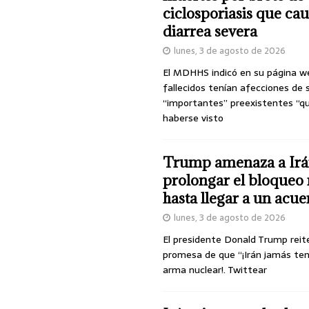
ciclosporiasis que ca
diarrea severa
lunes, 3 de agosto de 2026
El MDHHS indicó en su página w
fallecidos tenían afecciones de 
“importantes” preexistentes “q
haberse visto
Trump amenaza a Irá
prolongar el bloqueo 
hasta llegar a un acu
lunes, 3 de agosto de 2026
El presidente Donald Trump reit
promesa de que “¡Irán jamás te
arma nuclear!. Twittear