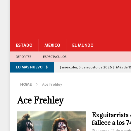
ESTADO
MÉXICO
EL MUNDO
DEPORTES
ESPECTÁCULOS
LO MÁS NUEVO
[ miércoles, 5 de agosto de 2026 ]
Más de 1
[ miércoles, 5 de agosto de 2026 ]
Gabinete 
HOME
Ace Frehley
César Gastélum
C-5
[ miércoles, 5 de agosto de 2026 ]
Ciudad Sa
Ace Frehley
[ miércoles, 5 de agosto de 2026 ]
Policías 
Exguitarrista 
[ miércoles, 5 de agosto de 2026 ]
Congreso 
fallece a los 
para el Bienestar
ESTADO
viernes, 17 de octu