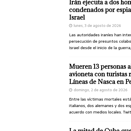
Irán ejecuta a dos ho
condenados por espia
Israel
lunes, 3 de agosto de 2026
Las autoridades iraníes han inte
persecución de presuntos colab
Israel desde el inicio de la guerra
Mueren 13 personas a
avioneta con turistas
Líneas de Nasca en P
domingo, 2 de agosto de 2026
Entre las víctimas mortales est
italianos, dos alemanes y dos es
acuerdo con medios locales. Twi
La mitad de Cuba qu