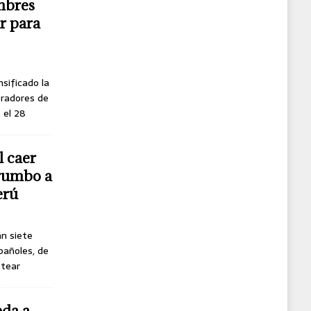
mbres
r para
nsificado la
oradores de
, el 28
l caer
 rumbo a
erú
án siete
pañoles, de
ttear
eda a