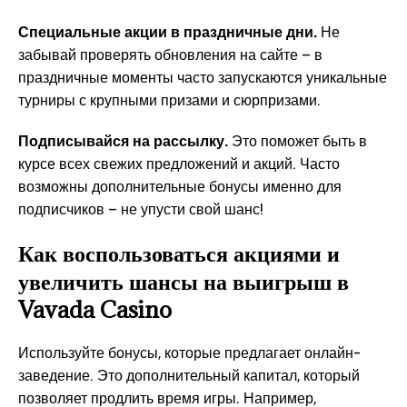
Специальные акции в праздничные дни.
Не
забывай проверять обновления на сайте – в
праздничные моменты часто запускаются уникальные
турниры с крупными призами и сюрпризами.
Подписывайся на рассылку.
Это поможет быть в
курсе всех свежих предложений и акций. Часто
возможны дополнительные бонусы именно для
подписчиков – не упусти свой шанс!
Как воспользоваться акциями и
увеличить шансы на выигрыш в
Vavada Casino
Используйте бонусы, которые предлагает онлайн-
заведение. Это дополнительный капитал, который
позволяет продлить время игры. Например,