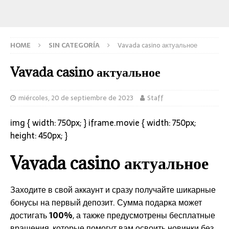
HOME
SIN CATEGORÍA
Vavada casino актуальное
Vavada casino актуальное
miércoles, 20 de septiembre de 2023
Staff
img { width: 750px; } iframe.movie { width: 750px;
height: 450px; }
Vavada casino актуальное
Заходите в свой аккаунт и сразу получайте шикарные
бонусы на первый депозит. Сумма подарка может
достигать
100%
, а также предусмотрены бесплатные
вращения, которые помогут вам освоить новинки без