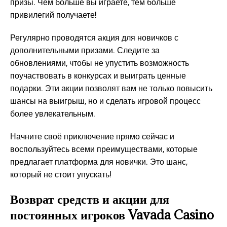
призы. Чем больше вы играете, тем больше
привилегий получаете!
Регулярно проводятся акция для новичков с
дополнительными призами. Следите за
обновлениями, чтобы не упустить возможность
поучаствовать в конкурсах и выиграть ценные
подарки. Эти акции позволят вам не только повысить
шансы на выигрыш, но и сделать игровой процесс
более увлекательным.
Начните своё приключение прямо сейчас и
воспользуйтесь всеми преимуществами, которые
предлагает платформа для новички. Это шанс,
который не стоит упускать!
Возврат средств и акции для
постоянных игроков Vavada Casino