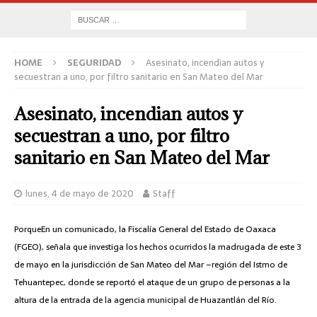
HOME
SEGURIDAD
Asesinato, incendian autos y
secuestran a uno, por filtro sanitario en San Mateo del Mar
Asesinato, incendian autos y
secuestran a uno, por filtro
sanitario en San Mateo del Mar
lunes, 4 de mayo de 2020
Staff
PorqueEn un comunicado, la Fiscalía General del Estado de Oaxaca
(FGEO), señala que investiga los hechos ocurridos la madrugada de este 3
de mayo en la jurisdicción de San Mateo del Mar –región del Istmo de
Tehuantepec, donde se reportó el ataque de un grupo de personas a la
altura de la entrada de la agencia municipal de Huazantlán del Río.