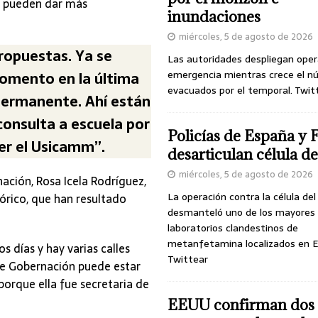
z) pueden dar más
inundaciones
miércoles, 5 de agosto de 2026
propuestas. Ya se
Las autoridades despliegan oper
emergencia mientras crece el n
momento en la última
evacuados por el temporal. Twit
permanente. Ahí están
consulta a escuela por
Policías de España y 
er el Usicamm”.
desarticulan célula 
miércoles, 5 de agosto de 2026
ción, Rosa Icela Rodríguez,
La operación contra la célula de
órico, que han resultado
desmanteló uno de los mayores
laboratorios clandestinos de
metanfetamina localizados en E
s días y hay varias calles
Twittear
 de Gobernación puede estar
orque ella fue secretaria de
EEUU confirman dos