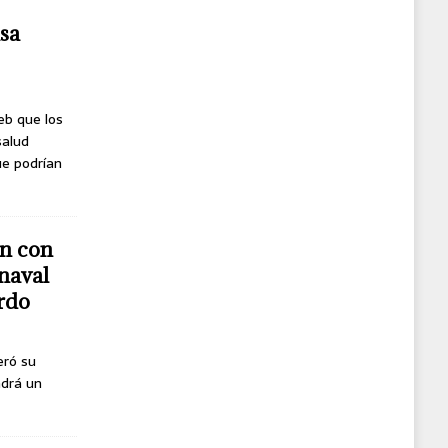
usa
eb que los
salud
ue podrían
n con
naval
erdo
eró su
ndrá un