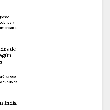
ngresos
cciones y
omerciales.
ndes de
según
s
erú ya que
o “Anillo de
n India