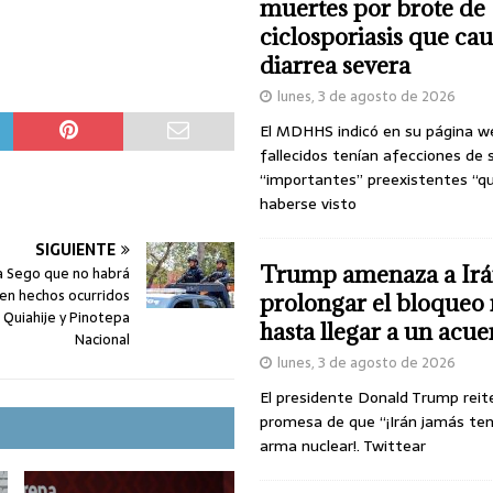
muertes por brote de
ciclosporiasis que ca
diarrea severa
lunes, 3 de agosto de 2026
El MDHHS indicó en su página w
fallecidos tenían afecciones de 
“importantes” preexistentes “q
haberse visto
SIGUIENTE
Trump amenaza a Irá
a Sego que no habrá
en hechos ocurridos
prolongar el bloqueo 
 Quiahije y Pinotepa
hasta llegar a un acu
Nacional
lunes, 3 de agosto de 2026
El presidente Donald Trump reit
promesa de que “¡Irán jamás te
arma nuclear!. Twittear