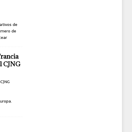
ativos de
úmero de
tear
Francia
del CJNG
l CJNG
uropa.