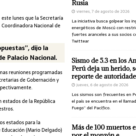
Rusia
viernes, 7 de agosto de 2026
este lunes que la Secretaría
La iniciativa busca golpear los i
a Coordinadora Nacional de
energéticos de Moscú con restri
fuertes aranceles a sus socios c
Twittear
opuestas”, dijo la
de Palacio Nacional.
Sismo de 5.3 en los A
Perú deja un herido, 
ximas reuniones programadas
reporte de autoridade
ecretarias de Gobernación y
jueves, 6 de agosto de 2026
spectivamente.
Los sismos son frecuentes en P
n estados de la República
el país se encuentra en el llamad
Fuego” del Pacífico.
stros.
los estados para la
Más de 100 muertos e
de Educación (Mario Delgado)
por el monzón e