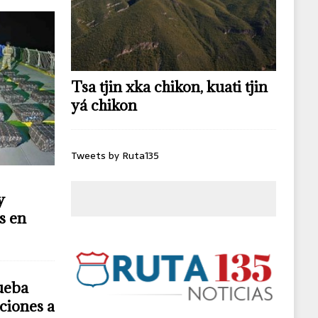
Tsa tjin xka chikon, kuati tjin
yá chikon
Tweets by Ruta135
y
s en
ueba
ciones a