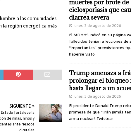
muertes por brote de
ciclosporiasis que ca
diarrea severa
tidumbre a las comunidades
n la región energética más
lunes, 3 de agosto de 2026
El MDHHS indicó en su página w
fallecidos tenían afecciones de 
“importantes” preexistentes “q
haberse visto
Trump amenaza a Irá
prolongar el bloqueo 
hasta llegar a un acu
lunes, 3 de agosto de 2026
El presidente Donald Trump reit
SIGUIENTE
promesa de que “¡Irán jamás te
 Estado fortalece la
ión de niñas, niños y
arma nuclear!. Twittear
centes ante riesgos
digitales