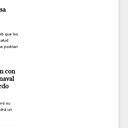
usa
eb que los
salud
ue podrían
n con
naval
erdo
eró su
ndrá un