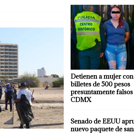
 mujer con 81 billetes de 500 pesos presuntamente falsos en CDMX
C-5
Detienen a mujer con
billetes de 500 pesos
presuntamente falsos
CDMX
Senado de EEUU apr
nuevo paquete de san