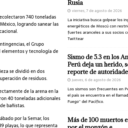
Rusia
viernes, 7 de agosto de 2026
recolectaron 740 toneladas
La iniciativa busca golpear los i
e México, logrando sanear las
energéticos de Moscú con restri
cacional.
fuertes aranceles a sus socios c
Twittear
ontingencias, el Grupo
il elementos y tecnología de
Sismo de 5.3 en los A
Perú deja un herido, 
ieza se dividió en dos
reporte de autoridade
cuperación de residuos.
jueves, 6 de agosto de 2026
Los sismos son frecuentes en P
rectamente de la arena en la
el país se encuentra en el llamad
ron 40 toneladas adicionales
Fuego” del Pacífico.
 de bañistas.
ábado por la Semar, los
Más de 100 muertos e
9 playas, lo que representa
por el monzón e