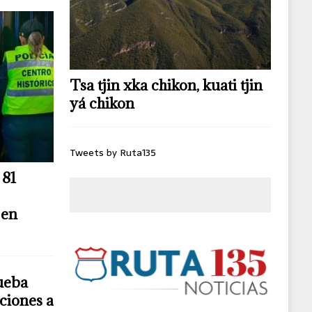
Tsa tjin xka chikon, kuati tjin
yá chikon
Tweets by Ruta135
 81
 en
ueba
ciones a