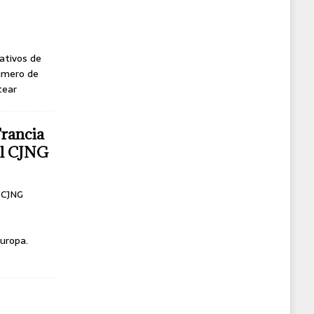
ativos de
úmero de
tear
Francia
del CJNG
l CJNG
uropa.