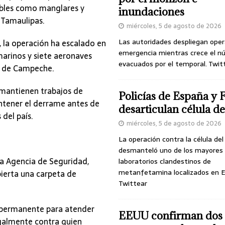
ibles como manglares y
inundaciones
 Tamaulipas.
miércoles, 5 de agosto de 2026
Las autoridades despliegan oper
, la operación ha escalado en
emergencia mientras crece el n
arinos y siete aeronaves
evacuados por el temporal. Twit
a de Campeche.
 mantienen trabajos de
Policías de España y 
ontener el derrame antes de
desarticulan célula 
 del país.
miércoles, 5 de agosto de 2026
La operación contra la célula de
desmanteló uno de los mayores
 la Agencia de Seguridad,
laboratorios clandestinos de
metanfetamina localizados en E
ierta una carpeta de
Twittear
á permanente para atender
EEUU confirman dos
egalmente contra quien