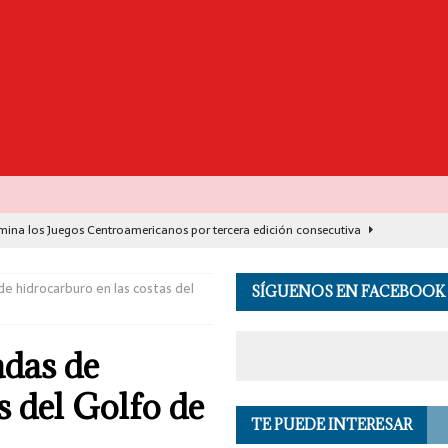
ina los Juegos Centroamericanos por tercera edición consecutiva
e hidrocarburo en las costas del
SÍGUENOS EN FACEBOOK
ernador de Oaxaca con rehabilitación de carretera de Santa María
adas de
misa 1.17 toneladas de cocaína y detiene a seis personas en Acapulco
s del Golfo de
TE PUEDE INTERESAR
ón preventiva a Ángel ‘N’, exgobernador de Guerrero
PRINCIPALES