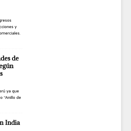
ngresos
cciones y
omerciales.
ndes de
según
s
erú ya que
o “Anillo de
n India