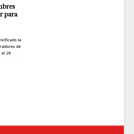
mbres
r para
nsificado la
oradores de
, el 28