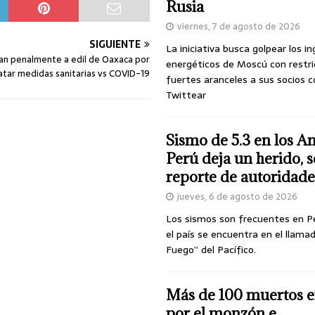
Rusia
viernes, 7 de agosto de 2026
SIGUIENTE
La iniciativa busca golpear los i
an penalmente a edil de Oaxaca por
energéticos de Moscú con restri
tar medidas sanitarias vs COVID-19
fuertes aranceles a sus socios c
Twittear
Sismo de 5.3 en los A
Perú deja un herido, 
reporte de autoridade
jueves, 6 de agosto de 2026
Los sismos son frecuentes en P
el país se encuentra en el llamad
Fuego” del Pacífico.
Más de 100 muertos e
por el monzón e