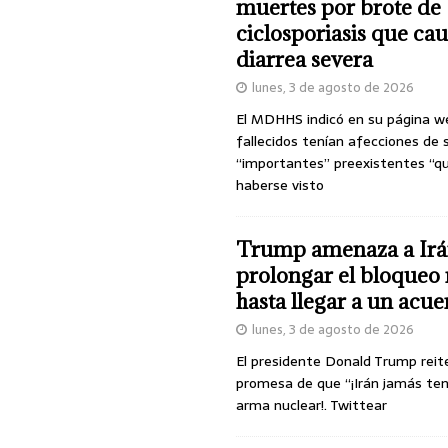
muertes por brote de
ciclosporiasis que ca
diarrea severa
lunes, 3 de agosto de 2026
El MDHHS indicó en su página w
fallecidos tenían afecciones de 
“importantes” preexistentes “q
haberse visto
Trump amenaza a Irá
prolongar el bloqueo 
hasta llegar a un acu
lunes, 3 de agosto de 2026
El presidente Donald Trump reit
promesa de que “¡Irán jamás te
arma nuclear!. Twittear