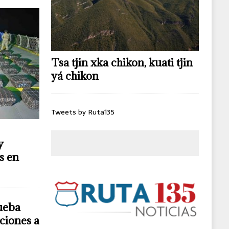
Tsa tjin xka chikon, kuati tjin
yá chikon
Tweets by Ruta135
y
s en
ueba
ciones a