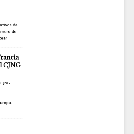
ativos de
úmero de
tear
Francia
del CJNG
l CJNG
uropa.