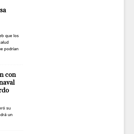
usa
eb que los
salud
ue podrían
n con
naval
erdo
eró su
ndrá un