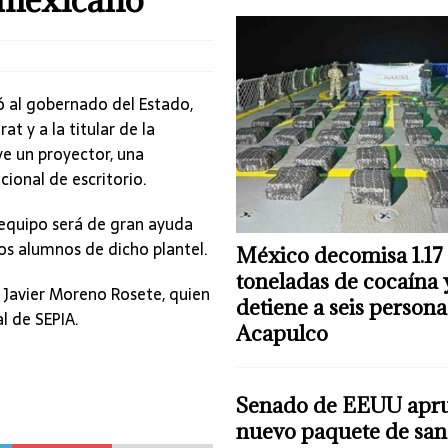
ó al gobernado del Estado,
at y a la titular de la
ye un proyector, una
ional de escritorio.
 equipo será de gran ayuda
os alumnos de dicho plantel.
México decomisa 1.17
toneladas de cocaína 
l, Javier Moreno Rosete, quien
detiene a seis persona
l de SEPIA.
Acapulco
Senado de EEUU apr
nuevo paquete de san