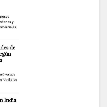
ngresos
cciones y
omerciales.
ndes de
según
s
erú ya que
o “Anillo de
n India