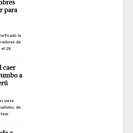
mbres
r para
nsificado la
oradores de
, el 28
l caer
 rumbo a
erú
án siete
pañoles, de
ttear
eda a