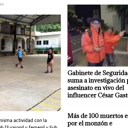
les
Gabinete de Segurida
suma a investigación 
asesinato en vivo del
influencer César Gas
Más de 100 muertos e
misma actividad con la
por el monzón e
b 13 varonil y femenil y Sub