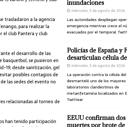
inundaciones
miércoles, 5 de agosto de 2026
se trasladaron a la agencia
Las autoridades despliegan oper
enango, para realizar la
emergencia mientras crece el n
evacuados por el temporal. Twit
 el club Pantera y club
Policías de España y 
ante el desarrollo de las
desarticulan célula 
e basquetbol, se pusieron en
miércoles, 5 de agosto de 2026
d-19, desde sanitización, gel
 evitar posibles contagios de
La operación contra la célula de
desmanteló uno de los mayores
de las sedes del evento no
laboratorios clandestinos de
metanfetamina localizados en E
Twittear
des relacionadas al torneo de
EEUU confirman dos
os han tenido participación
muertes por brote de