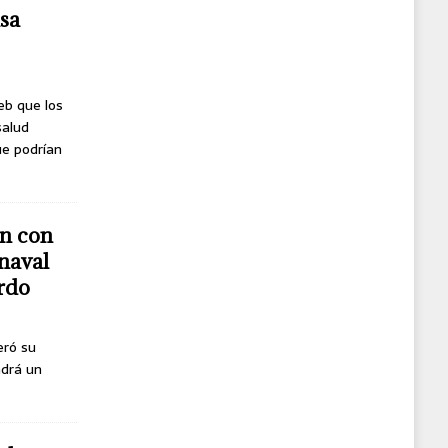
usa
eb que los
salud
ue podrían
n con
naval
erdo
eró su
ndrá un