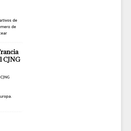
ativos de
úmero de
tear
Francia
del CJNG
l CJNG
uropa.