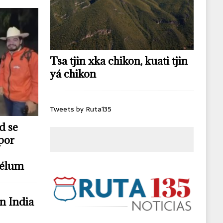
Tsa tjin xka chikon, kuati tjin
yá chikon
Tweets by Ruta135
d se
por
télum
n India