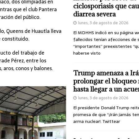
xiaco, dos olimpiadas en
ciclosporiasis que ca
ntras que el club Pantera
diarrea severa
ración del público.
lunes, 3 de agosto de 2026
o, Queens de Huautla lleva
El MDHHS indicó en su página w
 constituido.
fallecidos tenían afecciones de 
“importantes” preexistentes “q
ucto del trabajo de
haberse visto
ade Pérez, entre los
s, aros, conos y balones.
Trump amenaza a Irá
prolongar el bloqueo 
hasta llegar a un acu
lunes, 3 de agosto de 2026
El presidente Donald Trump reit
promesa de que “¡Irán jamás te
arma nuclear!. Twittear