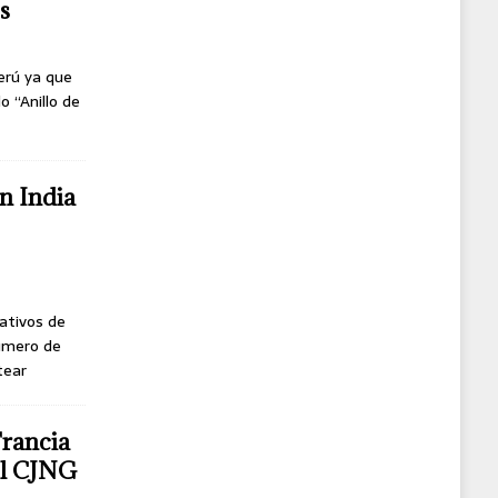
s
erú ya que
o “Anillo de
n India
ativos de
úmero de
tear
Francia
del CJNG