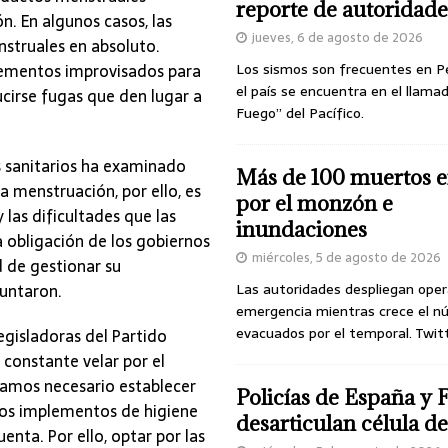
reporte de autoridade
n. En algunos casos, las
jueves, 6 de agosto de 2026
nstruales en absoluto.
 elementos improvisados para
Los sismos son frecuentes en P
el país se encuentra en el llamad
cirse fugas que den lugar a
Fuego” del Pacífico.
s sanitarios ha examinado
Más de 100 muertos e
a menstruación, por ello, es
por el monzón e
y las dificultades que las
inundaciones
 obligación de los gobiernos
miércoles, 5 de agosto de 2026
d de gestionar su
puntaron.
Las autoridades despliegan oper
emergencia mientras crece el n
evacuados por el temporal. Twit
egisladoras del Partido
constante velar por el
ramos necesario establecer
Policías de España y 
los implementos de higiene
desarticulan célula 
enta. Por ello, optar por las