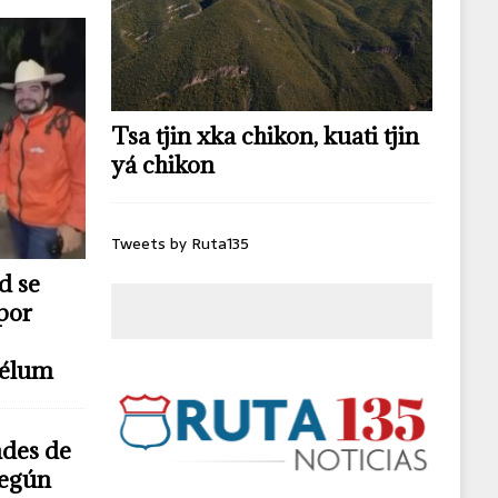
Tsa tjin xka chikon, kuati tjin
yá chikon
Tweets by Ruta135
d se
por
télum
ndes de
según