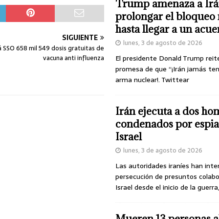
Trump amenaza a Irá
prolongar el bloqueo 
hasta llegar a un acu
SIGUIENTE
lunes, 3 de agosto de 2026
á SSO 658 mil 549 dosis gratuitas de
vacuna anti influenza
El presidente Donald Trump reit
promesa de que “¡Irán jamás te
arma nuclear!. Twittear
Irán ejecuta a dos ho
condenados por espia
Israel
lunes, 3 de agosto de 2026
Las autoridades iraníes han inte
persecución de presuntos colab
Israel desde el inicio de la guerra
Mueren 13 personas a