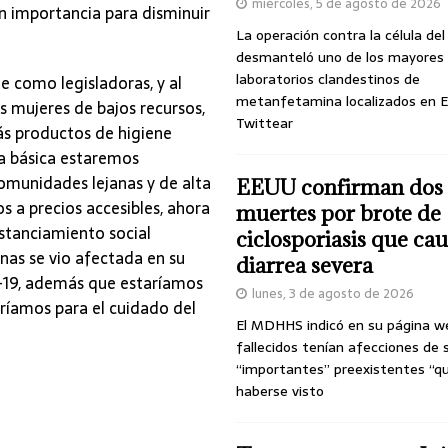
miércoles, 5 de agosto de 2026
n importancia para disminuir
La operación contra la célula de
desmanteló uno de los mayores
laboratorios clandestinos de
e como legisladoras, y al
metanfetamina localizados en E
 mujeres de bajos recursos,
Twittear
más productos de higiene
a básica estaremos
omunidades lejanas y de alta
EEUU confirman dos
 a precios accesibles, ahora
muertes por brote de
stanciamiento social
ciclosporiasis que ca
as se vio afectada en su
diarrea severa
-19, además que estaríamos
lunes, 3 de agosto de 2026
ríamos para el cuidado del
El MDHHS indicó en su página w
fallecidos tenían afecciones de 
“importantes” preexistentes “q
haberse visto