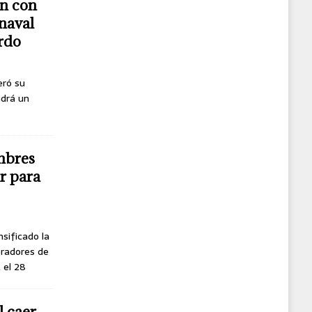
n con
naval
erdo
eró su
ndrá un
mbres
r para
nsificado la
oradores de
, el 28
l caer