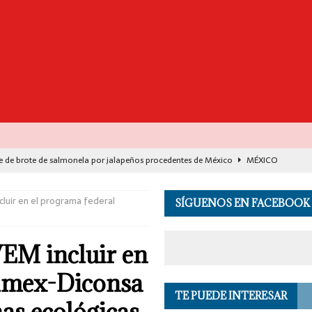
e de brote de salmonela por jalapeños procedentes de México
MÉXICO
destaca avance histórico para miles de familias con el programa Vivienda
cluir en el programa federal
SÍGUENOS EN FACEBOOK
00 muertos en India por el monzón e inundaciones
EL MUNDO
VEM incluir en
de Seguridad se suma a investigación por asesinato en vivo del influencer
almex-Diconsa
TE PUEDE INTERESAR
 en los Andes de Perú deja un herido, según reporte de autoridades
EL
nas ecológicas