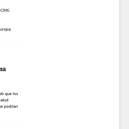
l CJNG
uropa.
usa
eb que los
salud
ue podrían