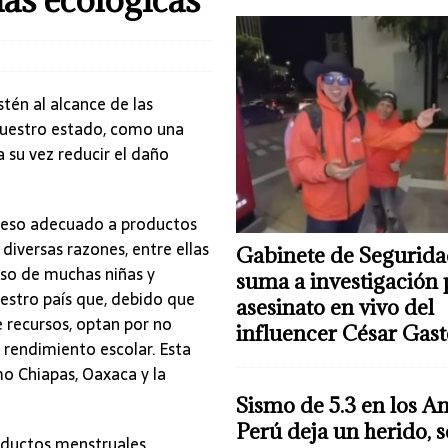
stén al alcance de las
nuestro estado, como una
 su vez reducir el daño
acceso adecuado a productos
iversas razones, entre ellas
Gabinete de Segurida
aso de muchas niñas y
suma a investigación 
estro país que, debido que
asesinato en vivo del
e recursos, optan por no
influencer César Gas
 rendimiento escolar. Esta
o Chiapas, Oaxaca y la
Sismo de 5.3 en los A
Perú deja un herido, 
roductos menstruales