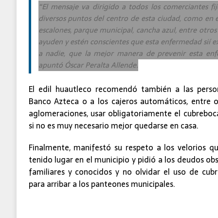
“El mensaje va dirigido a todos los comerciantes fi
diversos puntos del centro de esta ciudad, como en e
escalones, parque municipal, cancha azul, entre otros
ayuden y estén conscientes que esta enfermedad sií ex
a nadie, que la mejor manera de prevenir esta enf
apuntó Óscar Peralta Allende.
El edil huautleco recomendó también a las pers
Banco Azteca o a los cajeros automáticos, entre 
aglomeraciones, usar obligatoriamente el cubrebocas
si no es muy necesario mejor quedarse en casa.
Finalmente, manifestó su respeto a los velorios 
tenido lugar en el municipio y pidió a los deudos obs
familiares y conocidos y no olvidar el uso de cub
para arribar a los panteones municipales.