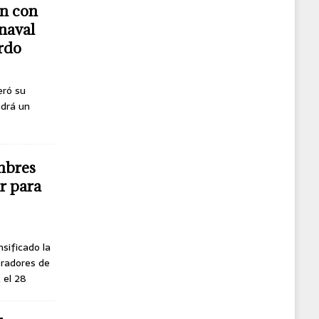
n con
naval
erdo
eró su
ndrá un
mbres
r para
nsificado la
oradores de
, el 28