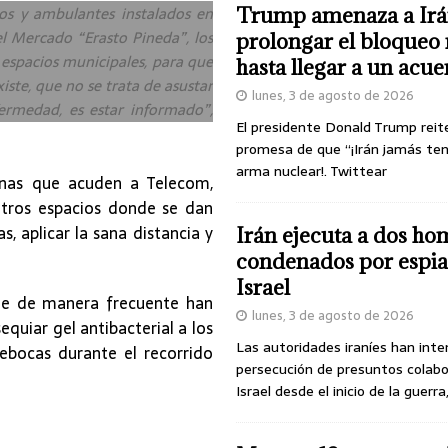
jos y ambulantes instalados en
Trump amenaza a Irá
l Mercado “Erasto Pineda”, los
prolongar el bloqueo 
 espacios municipales, para que
hasta llegar a un acu
iste, que no se trata de asustar
lunes, 3 de agosto de 2026
ermedad, es estar informado”,
El presidente Donald Trump reit
promesa de que “¡Irán jamás te
arma nuclear!. Twittear
onas que acuden a Telecom,
otros espacios donde se dan
, aplicar la sana distancia y
Irán ejecuta a dos ho
condenados por espia
Israel
que de manera frecuente han
lunes, 3 de agosto de 2026
equiar gel antibacterial a los
Las autoridades iraníes han inte
rebocas durante el recorrido
persecución de presuntos colab
Israel desde el inicio de la guerra