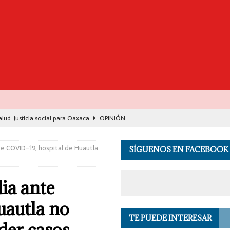
lud: justicia social para Oaxaca
OPINIÓN
de España y Francia desarticulan célula del CJNG
EL MUNDO
nte COVID-19; hospital de Huautla
SÍGUENOS EN FACEBOOK
n cuatro centros clandestinos de procesamiento de combustible
dia ante
pulsa la inclusión y acompaña proyectos estratégicos para el desarrollo
uautla no
TE PUEDE INTERESAR
de Seguridad se suma a investigación por asesinato en vivo del influencer
der casos,