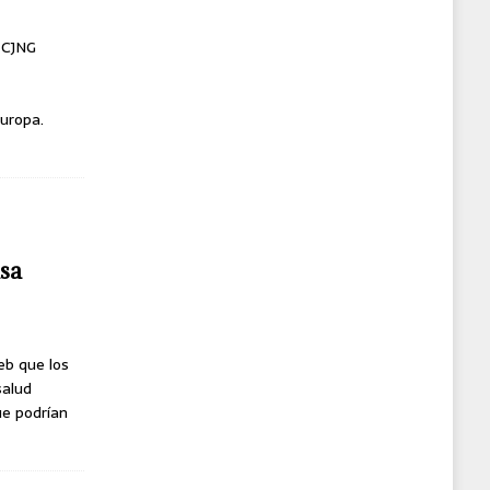
l CJNG
uropa.
usa
eb que los
salud
ue podrían