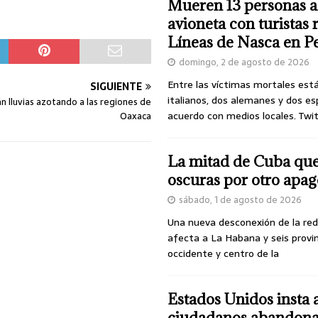
Mueren 13 personas a
avioneta con turistas
Líneas de Nasca en P
domingo, 2 de agosto de 2026
Entre las víctimas mortales est
SIGUIENTE
italianos, dos alemanes y dos es
n lluvias azotando a las regiones de
acuerdo con medios locales. Twi
Oaxaca
La mitad de Cuba qu
oscuras por otro apa
sábado, 1 de agosto de 2026
Una nueva desconexión de la red
afecta a La Habana y seis provin
occidente y centro de la
Estados Unidos insta 
ciudadanos abandona