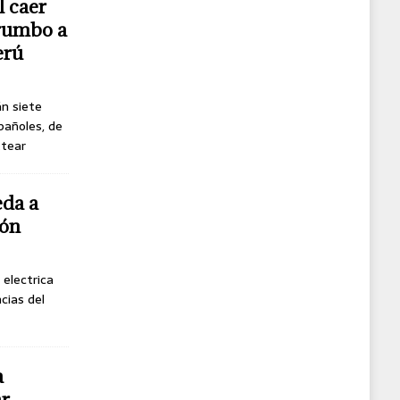
l caer
 rumbo a
erú
án siete
pañoles, de
ttear
eda a
gón
 electrica
cias del
a
r