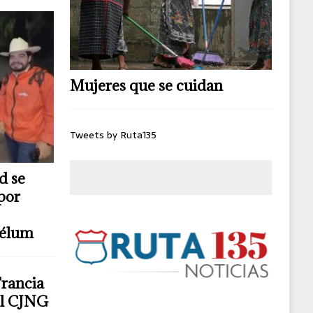
Mujeres que se cuidan
Tweets by Ruta135
d se
por
télum
Francia
del CJNG