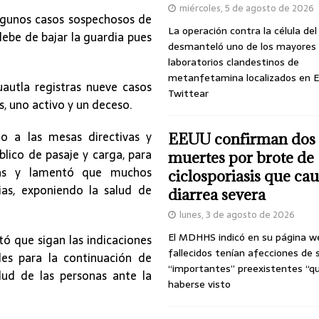
miércoles, 5 de agosto de 2026
algunos casos sospechosos de
La operación contra la célula de
 debe de bajar la guardia pues
desmanteló uno de los mayores
laboratorios clandestinos de
metanfetamina localizados en E
autla registras nueve casos
Twittear
, uno activo y un deceso.
to a las mesas directivas y
EEUU confirman dos
blico de pasaje y carga, para
muertes por brote de
cas y lamentó que muchos
ciclosporiasis que ca
as, exponiendo la salud de
diarrea severa
lunes, 3 de agosto de 2026
El MDHHS indicó en su página w
itó que sigan las indicaciones
fallecidos tenían afecciones de 
les para la continuación de
“importantes” preexistentes “q
lud de las personas ante la
haberse visto