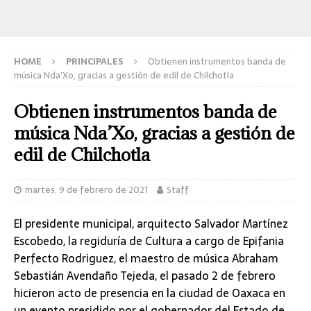
HOME
PRINCIPALES
Obtienen instrumentos banda de
música Nda’Xo, gracias a gestión de edil de Chilchotla
Obtienen instrumentos banda de
música Nda’Xo, gracias a gestión de
edil de Chilchotla
martes, 9 de febrero de 2021
Staff
El presidente municipal, arquitecto Salvador Martínez
Escobedo, la regiduría de Cultura a cargo de Epifania
Perfecto Rodriguez, el maestro de música Abraham
Sebastián Avendaño Tejeda, el pasado 2 de febrero
hicieron acto de presencia en la ciudad de Oaxaca en
un evento presidido por el gobernador del Estado de