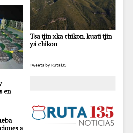
Tsa tjin xka chikon, kuati tjin
yá chikon
Tweets by Ruta135
y
s en
ueba
ciones a