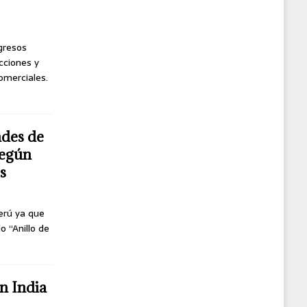
ngresos
cciones y
omerciales.
ndes de
según
s
erú ya que
o “Anillo de
n India