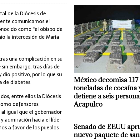
al de la Diócesis de
lmente comunicamos el
conocido como “el obispo de
ajo la intercesión de María
ras una complicación en su
 sin embargo, tras días de
 dio positivo, por lo que su
México decomisa 1.17
a de diabetes.
toneladas de cocaína 
detiene a seis persona
os, entre ellos la Diócesis
 como defensores
Acapulco
 al igual que el gobernador
y admiración hacia el líder
Senado de EEUU apr
ños a favor de los pueblos
nuevo paquete de san