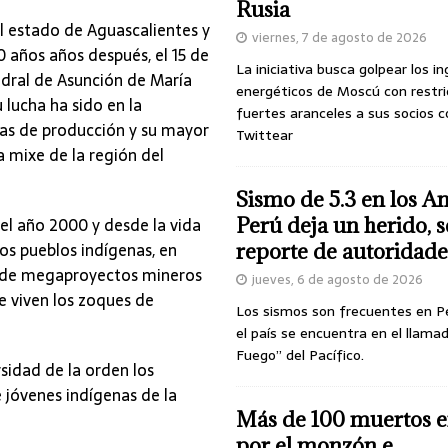
Rusia
 el estado de Aguascalientes y
viernes, 7 de agosto de 2026
0 años años después, el 15 de
La iniciativa busca golpear los i
edral de Asunción de María
energéticos de Moscú con restri
lucha ha sido en la
fuertes aranceles a sus socios c
vas de producción y su mayor
Twittear
a mixe de la región del
Sismo de 5.3 en los A
el año 2000 y desde la vida
Perú deja un herido, 
os pueblos indígenas, en
reporte de autoridade
da de megaproyectos mineros
jueves, 6 de agosto de 2026
e viven los zoques de
Los sismos son frecuentes en P
el país se encuentra en el llamad
Fuego” del Pacífico.
sidad de la orden los
e jóvenes indígenas de la
Más de 100 muertos e
.
por el monzón e