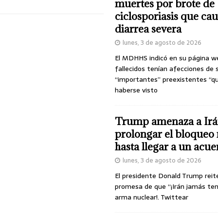
muertes por brote de
ciclosporiasis que ca
diarrea severa
lunes, 3 de agosto de 2026
El MDHHS indicó en su página w
fallecidos tenían afecciones de 
“importantes” preexistentes “q
haberse visto
Trump amenaza a Irá
prolongar el bloqueo 
hasta llegar a un acu
lunes, 3 de agosto de 2026
El presidente Donald Trump reit
promesa de que “¡Irán jamás te
arma nuclear!. Twittear