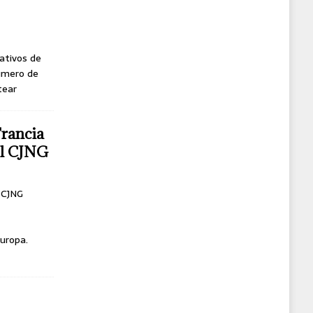
ativos de
úmero de
tear
Francia
del CJNG
l CJNG
uropa.