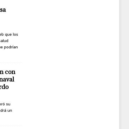
usa
eb que los
salud
ue podrían
n con
naval
erdo
eró su
ndrá un