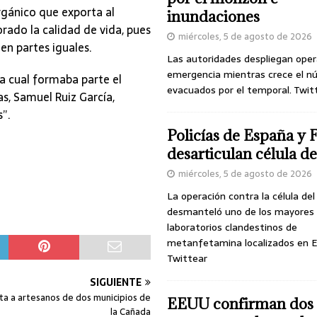
rgánico que exporta al
inundaciones
orado la calidad de vida, pues
miércoles, 5 de agosto de 2026
en partes iguales.
Las autoridades despliegan oper
emergencia mientras crece el n
la cual formaba parte el
evacuados por el temporal. Twit
s, Samuel Ruiz García,
”.
Policías de España y 
desarticulan célula 
miércoles, 5 de agosto de 2026
La operación contra la célula de
desmanteló uno de los mayores
laboratorios clandestinos de
metanfetamina localizados en E
Twittear
SIGUIENTE
ta a artesanos de dos municipios de
EEUU confirman dos
la Cañada