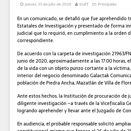
jueves, 23 de julio de 2020
Staff
Principales
En un comunicado, se detalló que fue aprehendido t
Estatales de Investigación y presentado de forma in
judicial que lo requirió, en cumplimiento a la orden 
correspondiente.
De acuerdo con la carpeta de investigación 21963/F
junio de 2020, aproximadamente a las 17:00 horas, el
de la vida con un objeto punzo cortante a la víctima
interior del negocio denominado Galactak Comunicac
población de Piedra Ancha, Mazatlán de Villa de Flore
Ante estos hechos, la Institución de procuración de ju
diligente investigación –a través de la Vicefiscalía G
logrando aprehender y llevar ante el Juzgado de Cont
En audiencia, el probable responsable solicitó ampli
constitucional, mismo que fenece el 26 de julio de 