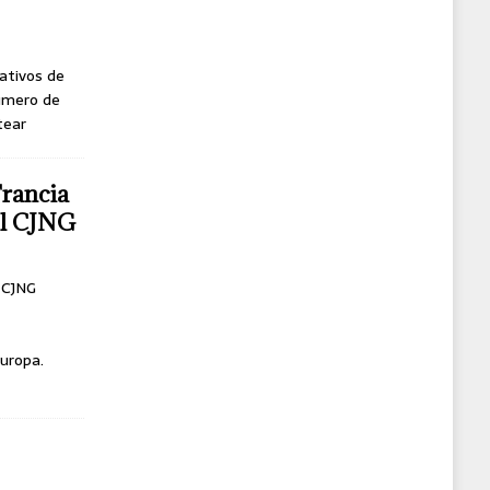
ativos de
úmero de
tear
Francia
del CJNG
l CJNG
uropa.