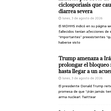
ciclosporiasis que ca
diarrea severa
lunes, 3 de agosto de 2026
El MDHHS indicó en su página w
fallecidos tenían afecciones de 
“importantes” preexistentes “q
haberse visto
Trump amenaza a Irá
prolongar el bloqueo 
hasta llegar a un acu
lunes, 3 de agosto de 2026
El presidente Donald Trump reit
promesa de que “¡Irán jamás te
arma nuclear!. Twittear