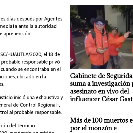
res días después por Agentes
mediata ante la autoridad
de aprehensión
NSC/HUAUTLA/2020, el 18 de
 probable responsable privó
, cuando se encontraba en el
Gabinete de Segurida
iones, ubicado en la
suma a investigación 
s.
asesinato en vivo del
sticio inició una exhaustiva y
influencer César Gas
eneral de Control Regional-,
rol al probable responsable.
Más de 100 muertos e
ación del término
por el monzón e
2020, quedando en prisión