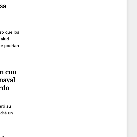
usa
eb que los
salud
ue podrían
n con
naval
erdo
eró su
ndrá un