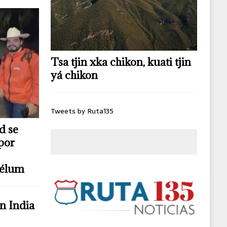
Tsa tjin xka chikon, kuati tjin
yá chikon
Tweets by Ruta135
d se
por
télum
n India