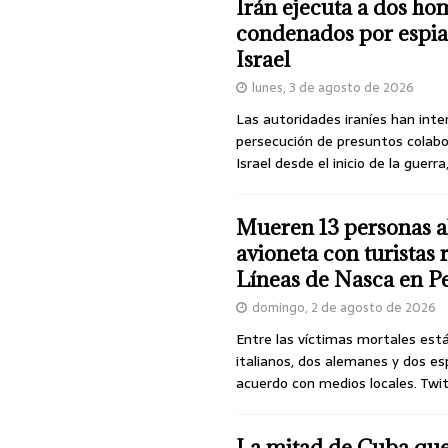
Irán ejecuta a dos ho
condenados por espia
Israel
lunes, 3 de agosto de 2026
Las autoridades iraníes han inte
persecución de presuntos colab
Israel desde el inicio de la guerra
Mueren 13 personas a
avioneta con turistas
Líneas de Nasca en P
domingo, 2 de agosto de 2026
Entre las víctimas mortales est
italianos, dos alemanes y dos es
acuerdo con medios locales. Twi
La mitad de Cuba qu