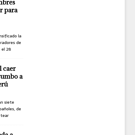
mbres
r para
nsificado la
oradores de
, el 28
l caer
 rumbo a
erú
án siete
pañoles, de
ttear
eda a