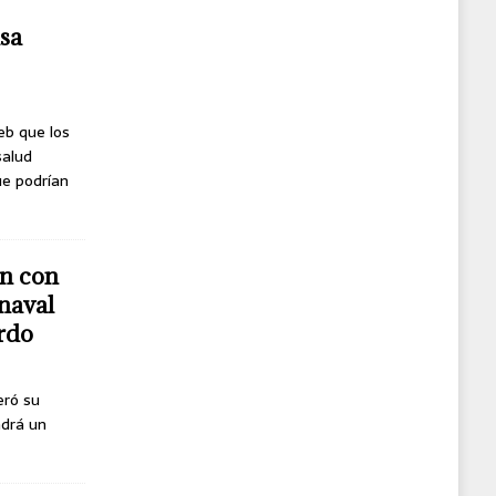
usa
eb que los
salud
ue podrían
n con
naval
erdo
eró su
ndrá un