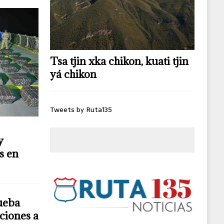
Tsa tjin xka chikon, kuati tjin
yá chikon
Tweets by Ruta135
y
s en
ueba
ciones a