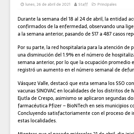
lunes, 26 de abril de 2021
Staff
Principales
Ecatepec
ESTADO
Durante la semana del 18 al 24 de abril, la entidad a
confirmados de la enfermedad, observando una lige
a la semana anterior, pasando de 517 a 487 casos re
Por su parte, la red hospitalaria para la atención de
una disminución del 1.9% en el número de hospitali
semana anterior, por lo que la ocupación promedio e
registró un aumento en el número semanal de defunc
Vásquez Valle, destacó que esta semana los SSO cont
vacunas SINOVAC en localidades de los distritos de 
Ejutla de Crespo, asimismo se aplicaron segundas dos
farmacéutica Pfizer – BioNTech en seis municipios co
Concluyendo satisfactoriamente con el proceso de i
estas localidades.
Mientras que el pasado miércoles 21 de abril, dio inic