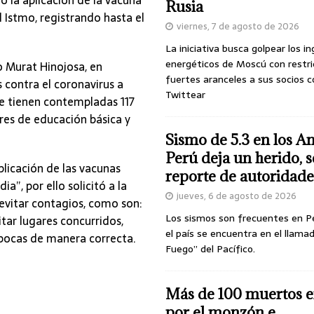
Rusia
 Istmo, registrando hasta el
viernes, 7 de agosto de 2026
La iniciativa busca golpear los i
energéticos de Moscú con restri
 Murat Hinojosa, en
fuertes aranceles a sus socios c
s contra el coronavirus a
Twittear
e tienen contempladas 117
res de educación básica y
Sismo de 5.3 en los A
Perú deja un herido, 
plicación de las vacunas
reporte de autoridade
”, por ello solicitó a la
jueves, 6 de agosto de 2026
evitar contagios, como son:
Los sismos son frecuentes en P
tar lugares concurridos,
el país se encuentra en el llamad
ebocas de manera correcta.
Fuego” del Pacífico.
Más de 100 muertos e
por el monzón e