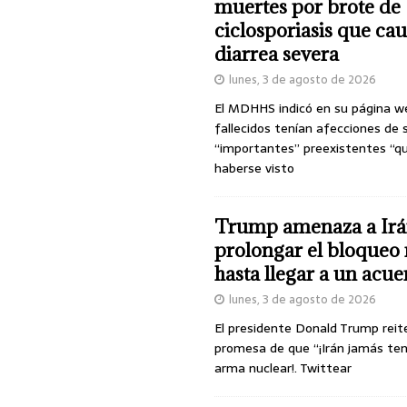
muertes por brote de
ciclosporiasis que ca
diarrea severa
lunes, 3 de agosto de 2026
El MDHHS indicó en su página w
fallecidos tenían afecciones de 
“importantes” preexistentes “q
haberse visto
Trump amenaza a Irá
prolongar el bloqueo 
hasta llegar a un acu
lunes, 3 de agosto de 2026
El presidente Donald Trump reit
promesa de que “¡Irán jamás te
arma nuclear!. Twittear