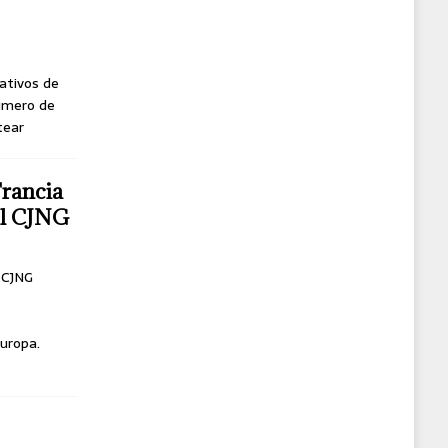
ativos de
úmero de
tear
Francia
del CJNG
l CJNG
uropa.