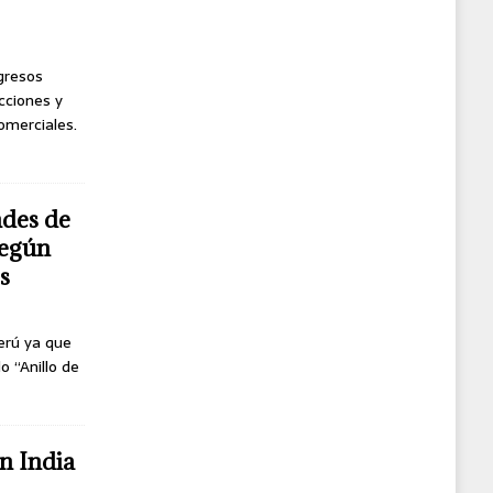
ngresos
cciones y
omerciales.
ndes de
según
s
erú ya que
o “Anillo de
n India