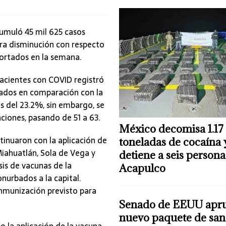
cumuló 45 mil 625 casos
ra disminución con respecto
portados en la semana.
 pacientes con COVID registró
zados en comparación con la
s del 23.2%, sin embargo, se
iones, pasando de 51 a 63.
México decomisa 1.17
inuaron con la aplicación de
toneladas de cocaína 
Miahuatlán, Sola de Vega y
detiene a seis persona
is de vacunas de la
Acapulco
nurbados a la capital.
nmunización previsto para
Senado de EEUU apr
nuevo paquete de san
io la aplicación de la vacuna