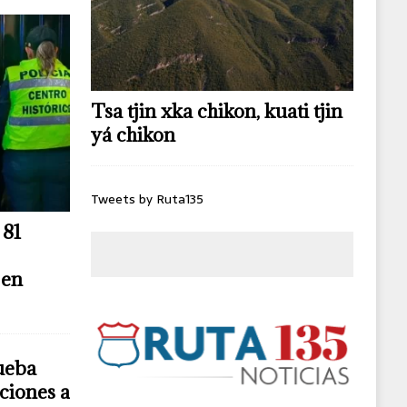
Tsa tjin xka chikon, kuati tjin
yá chikon
Tweets by Ruta135
 81
 en
ueba
ciones a