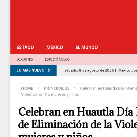
ESTADO
MÉXICO
EL MUNDO
DEPORTES
ESPECTÁCULOS
LO MÁS NUEVO
[ sábado, 8 de agosto de 2026 ]
México dom
DEPORTES
HOME
PRINCIPALES
Celebran en Huautla Día Interna
[ sábado, 8 de agosto de 2026 ]
Cumple gob
Violencia contra mujeres y niños
Ecatepec
ESTADO
Celebran en Huautla Día 
[ viernes, 7 de agosto de 2026 ]
México deco
de Eliminación de la Viol
C-5
[ viernes, 7 de agosto de 2026 ]
Dictan prisi
mujeres y niños