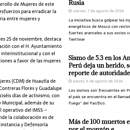
Rusia
rrollo de Mujeres de este
sfuerzos para erradicar la
viernes, 7 de agosto de 2026
ria entre mujeres y
La iniciativa busca golpear los i
energéticos de Moscú con restri
fuertes aranceles a sus socios c
oles 25 de noviembre, destaca
Twittear
nación con el H. Ayuntamiento
nterinstitucional y con el
Sismo de 5.3 en los A
ciones a favor de las mujeres
Perú deja un herido, 
reporte de autoridade
ujeres (CDM) de Huautla de
jueves, 6 de agosto de 2026
 Contreras Flores y Guadalupe
Los sismos son frecuentes en P
iséis días de activismo, con
el país se encuentra en el llamad
io Municipal, además de su
Fuego” del Pacífico.
l operativo del IMSS –
ónde la colaboración es de
Más de 100 muertos e
instancia y Defensoría
por el monzón e