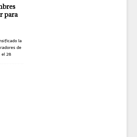
mbres
r para
nsificado la
oradores de
, el 28