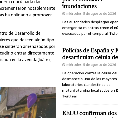
manera coordinada dan
inundaciones
e incrementaron notablemente
miércoles, 5 de agosto de 2026
las ha obligado a promover
Las autoridades despliegan oper
emergencia mientras crece el n
ntro de Desarrollo de
evacuados por el temporal. Twit
ujeres que deseen algún tipo
 se sintieran amenazadas por
Policías de España y 
acudir o entrar directamente
desarticulan célula 
icada en la avenida Juárez,
miércoles, 5 de agosto de 2026
La operación contra la célula de
desmanteló uno de los mayores
laboratorios clandestinos de
metanfetamina localizados en E
Twittear
EEUU confirman dos