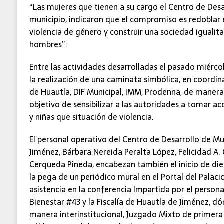
“Las mujeres que tienen a su cargo el Centro de Desa
municipio, indicaron que el compromiso es redoblar e
violencia de género y construir una sociedad igualita
hombres”.
Entre las actividades desarrolladas el pasado miérc
la realización de una caminata simbólica, en coordi
de Huautla, DIF Municipal, IMM, Prodenna, de manera i
objetivo de sensibilizar a las autoridades a tomar ac
y niñas que situación de violencia.
El personal operativo del Centro de Desarrollo de M
Jiménez, Bárbara Nereida Peralta López, Felicidad A.
Cerqueda Pineda, encabezan también el inicio de diec
la pega de un periódico mural en el Portal del Palac
asistencia en la conferencia Impartida por el persona
Bienestar #43 y la Fiscalía de Huautla de Jiménez, d
manera interinstitucional, Juzgado Mixto de primera 